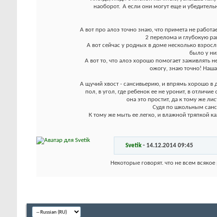
наоборот.
А если они могут еще и убедительн
А вот про алоэ точно знаю, что примета не работа
2 перелома и глубокую р
А вот сейчас у родных в доме несколько взросл
было у ни
А вот то, что алоэ хорошо помогает заживлять 
ожогу, знаю точно! Наша
А щучий хвост - сансивьерию, и впрямь хорошо в 
пол, в угол, где ребенок ее не уронит, в отличи
она это простит, да к тому же лис
Судя по школьным санси
К тому же мыть ее легко, и влажной тряпкой к
Svetik
-
14.12.2014
09:45
Некоторые говорят. что не всем всякое