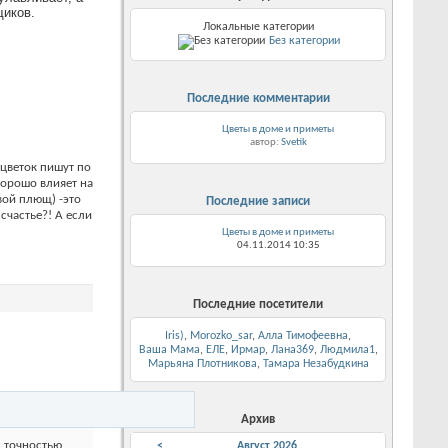
щиков.
Локальные категории
Без категории
Последние комментарии
Цветы в доме и приметы
автор:
Svetik
 цветок пишут по
хорошо влияет на
вой плющ) -это
Последние записи
счастье?! А если
Цветы в доме и приметы
04.11.2014
10:35
Последние посетители
Iris)
,
Morozko_sar
,
Алла Тимофеевна
,
Ваша Мама
,
ЕЛЕ
,
Ирмар
,
Лана369
,
Людмила1
,
Марьяна Плотникова
,
Тамара Незабудкина
Архив
с точностью
<
Август 2026