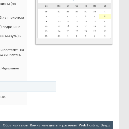
 жизни (по
Вс
Пн
Вт
Ср
Чт
Пт
Сб
26
27
28
29
30
31
1
2
3
4
5
6
7
8
 3 лет получила
9
10
11
12
13
14
15
16
17
18
19
20
21
22
 ведре, и не
23
24
25
26
27
28
29
нии минуты) к
30
31
1
2
3
4
5
и поставить на
ад запихнуть,
. Идеальное
ные.
м
Обратная связь
Комнатные цветы и растения
Web Hosting
Вверх