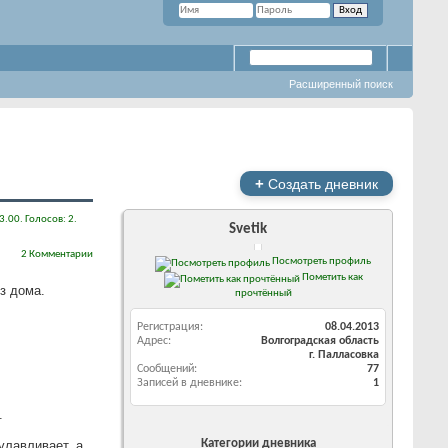
Расширенный поиск
+
Создать дневник
Svetik
2 Комментарии
Посмотреть профиль
Пометить как
з дома.
прочтённый
Регистрация
08.04.2013
Адрес
Волгоградская область
г. Палласовка
Сообщений
77
Записей в дневнике
1
.
Категории дневника
улавливает, а