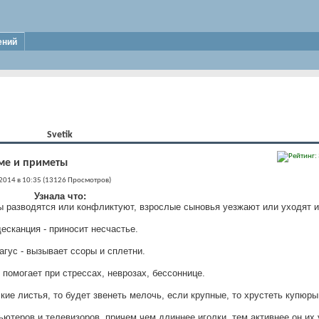
ений
Svetik
ме и приметы
2014 в 10:35 (13126 Просмотров)
Узнала что:
 разводятся или конфликтуют, взрослые сыновья уезжают или уходят и
есканция - приносит несчастье.
агус - вызывает ссоры и сплетни.
, помогает при стрессах, неврозах, бессоннице.
кие листья, то будет звенеть мелочь, если крупные, то хрустеть купюры
ютеров и телевизоров. причем чем длиннее иголки, тем активнее он их 