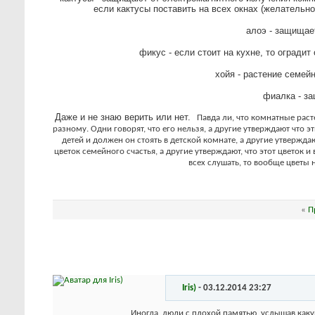
если кактусы поставить на всех окнах (желательно
алоэ - защищает
фикус - если стоит на кухне, то оградит
хойя - растение семей
фиалка - за
Даже и не знаю верить или нет.
Павда ли, что комнатные раст
разному. Одни говорят, что его нельзя, а другие утверждают что 
детей и должен он стоять в детской комнате, а другие утвержда
цветок семейного счастья, а другие утверждают, что этот цветок и
всех слушать, то вообще цветы 
«
П
Iris)
-
03.12.2014
23:27
Иногда, люди с плохой памятью, услышав каку