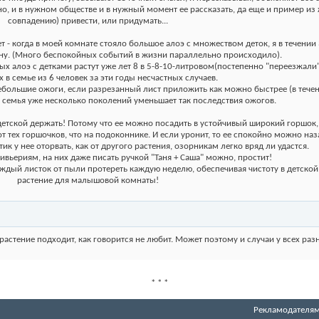
о, и в нужном обществе и в нужный момент ее рассказать, да еще и пример из
совпадению) привести, или придумать...
ет - когда в моей комнате стояло большое алоэ с множеством деток, я в течении
ану. (Много беспокойных событий в жизни параллельно происходило).
ых алоэ с детками растут уже лет 8 в 5-8-10-литровом(постепенно "переезжали")
х в семье из 6 человек за эти годы несчастных случаев.
небольшие ожоги, если разрезанный лист приложить как можно быстрее (в тече
 семья уже несколько поколений уменьшает так последствия ожогов.
детской держать! Потому что ее можно посадить в устойчивый широкий горшок, 
е от тех горшочков, что на подоконнике. И если уронит, то ее спокойно можно наз
тик у нее оторвать, как от другого растения, озорникам легко вряд ли удастся.
вьериям, на них даже писать ручкой "Таня + Саша" можно, простит!
аждый листок от пыли протереть каждую неделю, обеспечивая чистоту в детской
растение для малышовой комнаты!
 растение подходит, как говорится не любит. Может поэтому и случаи у всех раз
*
*
*
Рекламодателя