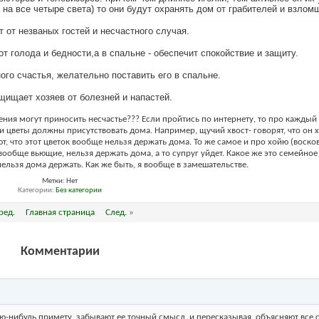
 на все четыре света) то они будут охранять дом от грабителей и взлом
 от незваных гостей и несчастного случая.
 от голода и бедности,а в спальне - обеспечит спокойствие и защиту.
ного счастья, желательно поставить его в спальне.
щищает хозяев от болезней и напастей.
ения могут приносить несчастье??? Если пройтись по интернету, то про каждый
эти цветы должны присутствовать дома. Например, щучий хвост- говорят, что он 
ют, что этот цветок вообще нельзя держать дома. То же самое и про хойю (воско
 вообще вьющие, нельзя держать дома, а то супруг уйдет. Какое же это семейное 
нельзя дома держать. Как же быть, я вообще в замешательстве.
Метки:
Нет
Категории
Без категории
ред.
Главная страница
След.
»
Комментарии
ю-нибудь примету, забывают ее точный смысл, и пересказывая, объясняют все 