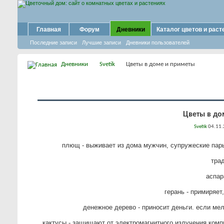
Главная
Форум
Дневники
Каталог цветов и раст
Последние записи
Лучшие записи
Дневники пользователей
Дневники
Svetik
Цветы в доме и приметы
Цветы в до
Svetik
04.11.
плющ - выживает из дома мужчин, супружеские пары
трад
аспар
герань - примиряет
денежное дерево - приносит деньги. если мел
кактусы - защищают от электромагнитного излучения компь