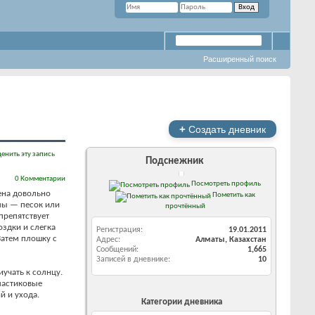
Расширенный поиск
+
Создать дневник
енить эту запись
Подснежник
0 Комментарии
Посмотреть профиль
ена довольно
Пометить как
алы — песок или
прочтённый
препятствует
оздки и слегка
Регистрация
19.01.2011
Затем плошку с
Адрес
Алматы, Казахстан
Сообщений
1,665
Записей в дневнике
10
учать к солнцу.
ластиковые
й и ухода.
Категории дневника