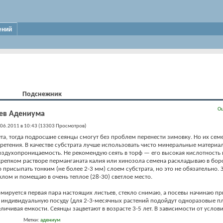
ений
Подснежник
Оц
ев Адениума
06.2011 в 10:43 (13303 Просмотров)
ета, тогда подросшие сеянцы смогут без проблем перенести зимовку. Но их сем
бретения. В качестве субстрата лучше использовать чисто минеральные матери
здухопроницаемость. Не рекомендую сеять в торф — его высокая кислотность 
крепком растворе перманганата калия или хинозола семена раскладываю в бор
рисыпать тонким (не более 2-3 мм) слоем субстрата, но это не обязательно. 
лом и помещаю в очень теплое (28-30) светлое место.
рмируется первая пара настоящих листьев, стекло снимаю, а посевы начинаю при
в индивидуальную посуду (для 2-3-месячных растений подойдут одноразовые п
личивая емкости. Сеянцы зацветают в возрасте 3-5 лет. В зависимости от услови
Метки:
адениум