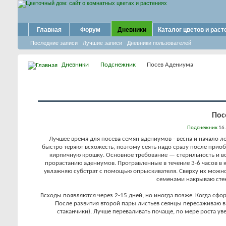
Главная
Форум
Дневники
Каталог цветов и раст
Последние записи
Лучшие записи
Дневники пользователей
Дневники
Подснежник
Посев Адениума
Пос
Подснежник
16.
Лучшее время для посева семян адениумов - весна и начало л
быстро теряют всхожесть, поэтому сеять надо сразу после прио
кирпичную крошку. Основное требование — стерильность и во
прорастанию адениумов. Протравленные в течение 3-6 часов в 
увлажняю субстрат с помощью опрыскивателя. Сверху их можно п
семенами накрываю стек
Всходы появляются через 2-15 дней, но иногда позже. Когда сфо
После развития второй пары листьев сеянцы пересаживаю 
стаканчики). Лучше переваливать почаще, по мере роста уве