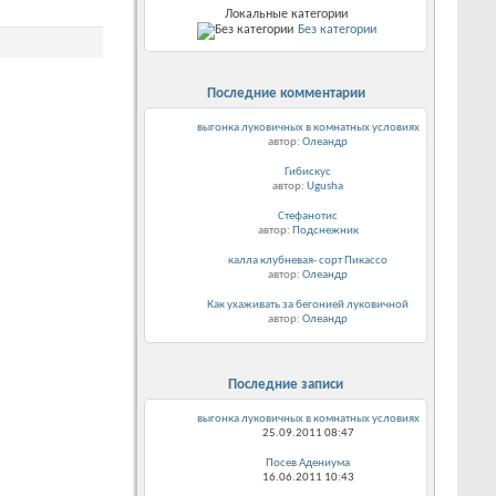
Локальные категории
Без категории
Последние комментарии
выгонка луковичных в комнатных условиях
автор:
Олеандр
Гибискус
автор:
Ugusha
Стефанотис
автор:
Подснежник
калла клубневая- сорт Пикассо
автор:
Олеандр
Как ухаживать за бегонией луковичной
автор:
Олеандр
Последние записи
выгонка луковичных в комнатных условиях
25.09.2011
08:47
Посев Адениума
16.06.2011
10:43