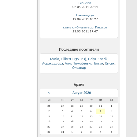
Гибискус
02.05.2011
20:14
Пахиподиум
19.04.2011
18:27
калла клубневая- сорт Пикассо
23.03.2011
19:47
Последние посетители
admin
,
GilbertJurgy
,
Iris)
,
Lidiya
,
Svetik
,
Абракадабра
,
Алла Тимофеевна
,
Ботан
,
Кысик
,
Олеандр
Архив
<
Август 2026
Вс
Пн
Вт
Ср
Чт
Пт
Сб
26
27
28
29
30
31
1
2
3
4
5
6
7
8
9
10
11
12
13
14
15
16
17
18
19
20
21
22
23
24
25
26
27
28
29
30
31
1
2
3
4
5