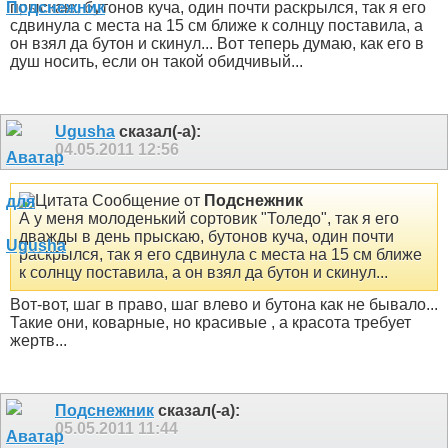
прыскаю, бутонов куча, один почти раскрылся, так я его
сдвинула с места на 15 см ближе к солнцу поставила, а
он взял да бутон и скинул... Вот теперь думаю, как его в
душ носить, если он такой обидчивый...
Ugusha
сказал(-а):
04.05.2011
12:56
Сообщение от
Подснежник
А у меня молоденький сортовик "Толедо", так я его
дважды в день прыскаю, бутонов куча, один почти
раскрылся, так я его сдвинула с места на 15 см ближе
к солнцу поставила, а он взял да бутон и скинул...
Вот-вот, шаг в право, шаг влево и бутона как не бывало
...
Такие они, коварные, но красивые
, а красота требует
жертв...
Подснежник
сказал(-а):
05.05.2011
11:44