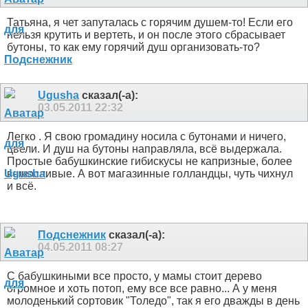
Татьяна, я чет запуталась с горячим душем-то
! Если его
нельзя крутить и вертеть, и он после этого сбрасывает
бутоны, то как ему горячий душ организовать-то?
Ugusha
сказал(-а):
03.05.2011
22:32
Легко
. Я свою громадину носила с бутонами и ничего,
цвели. И душ на бутоны направляла, всё выдержала.
Простые бабушкинские гибискусы не капризные, более
выносливые. А вот магазинные голландцы, чуть чихнул
и всё.
Подснежник
сказал(-а):
04.05.2011
08:27
С бабушкиными все просто, у мамы стоит дерево
огромное и хоть потоп, ему все все равно... А у меня
молоденький сортовик "Толедо", так я его дважды в день