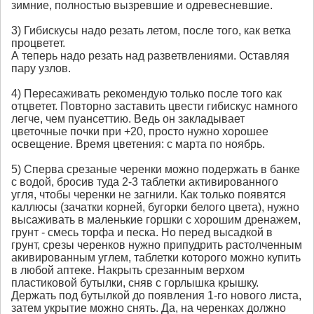
зимние, полностью вызревшие и одревесневшие.
3) Гибискусы надо резать летом, после того, как ветка
процветет.
А теперь надо резать над разветвлениями. Оставляя
пару узлов.
4) Пересаживать рекомендую только после того как
отцветет. Повторно заставить цвести гибискус намного
легче, чем пуансеттию. Ведь он закладывает
цветочные почки при +20, просто нужно хорошее
освещение. Время цветения: с марта по ноябрь.
5) Сперва срезаные черенки можно подержать в банке
с водой, бросив туда 2-3 таблетки активированного
угля, чтобы черенки не загнили. Как только появятся
каллюсы (зачатки корней, бугорки белого цвета), нужно
высаживать в маленькие горшки с хорошим дренажем,
грунт - смесь торфа и песка. Но перед высадкой в
грунт, срезы черенков нужно припудрить растолченным
акивированным углем, таблетки которого можно купить
в любой аптеке. Накрыть срезанным верхом
пластиковой бутылки, сняв с горлышка крышку.
Держать под бутылкой до появления 1-го нового листа,
затем укрытие можно снять. Да, на черенках должно