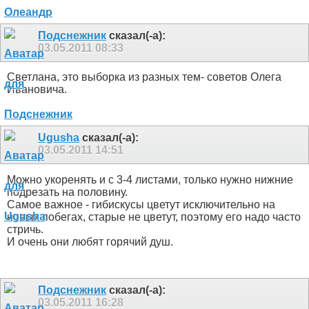
Подснежник
сказал(-а):
03.05.2011
08:33
Светлана, это выборка из разных тем- советов Олега
Ивановича.
Ugusha
сказал(-а):
03.05.2011
14:51
Можно укоренять
и с 3-4 листами, только нужно нижние
подрезать на половину.
Самое важное - гибискусы цветут исключительно на
новых побегах, старые не цветут, поэтому его надо часто
стричь.
И очень они любят горячий душ
.
Подснежник
сказал(-а):
03.05.2011
16:28