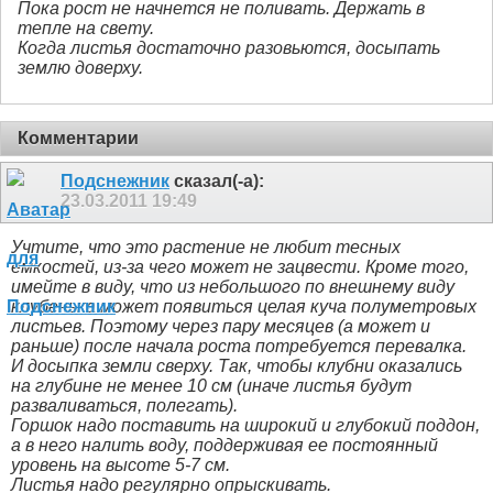
Пока рост не начнется не поливать. Держать в
тепле на свету.
Когда листья достаточно разовьются, досыпать
землю доверху.
Комментарии
Подснежник
сказал(-а):
23.03.2011
19:49
Учтите, что это растение не любит тесных
емкостей, из-за чего может не зацвести. Кроме того,
имейте в виду, что из небольшого по внешнему виду
клубенька может появиться целая куча полуметровых
листьев. Поэтому через пару месяцев (а может и
раньше) после начала роста потребуется перевалка.
И досыпка земли сверху. Так, чтобы клубни оказались
на глубине не менее 10 см (иначе листья будут
разваливаться, полегать).
Горшок надо поставить на широкий и глубокий поддон,
а в него налить воду, поддерживая ее постоянный
уровень на высоте 5-7 см.
Листья надо регулярно опрыскивать.