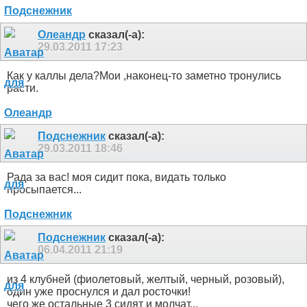
Олеандр
сказал(-а):
29.03.2011
17:23
Как у каллы дела?Мои ,наконец-то заметно тронулись
расти.
Подснежник
сказал(-а):
29.03.2011
18:46
Рада за вас! моя сидит пока, видать только
просыпается...
Подснежник
сказал(-а):
06.04.2011
21:19
из 4 клубней (фиолетовый, желтый, черный, розовый),
один уже проснулся и дал росточки!
чего же остальные 3 сидят и молчат...