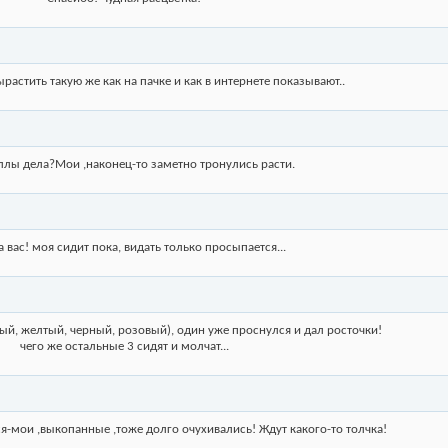
ырастить такую же как на пачке и как в интернете показывают..
аллы дела?Мои ,наконец-то заметно тронулись расти.
а вас! моя сидит пока, видать только просыпается...
ый, желтый, черный, розовый), один уже проснулся и дал росточки!
чего же остальные 3 сидят и молчат...
я-мои ,выкопанные ,тоже долго очухивались! Ждут какого-то толчка!