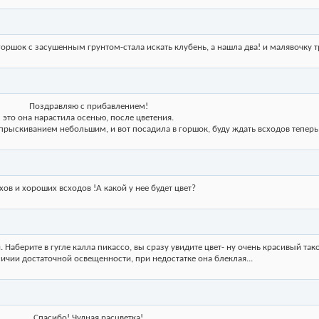
 горшок с засушенным грунтом-стала искать клубень, а нашла два! и малявочку т
Поздравляю с прибавлением!
это она нарастила осенью, после цветения.
опрыскиванием небольшим, и вот посадила в горшок, буду ждать всходов теперь
хов и хороших всходов !А какой у нее будет цвет?
Наберите в гугле калла пикассо, вы сразу увидите цвет- ну очень красивый так
ичии достаточной освещенности, при недостатке она блеклая...
Спасибо! Чудная расцветка!