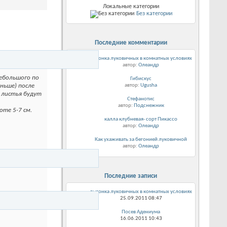
Локальные категории
Без категории
Последние комментарии
выгонка луковичных в комнатных условиях
автор:
Олеандр
небольшого по
Гибискус
автор:
Ugusha
ньше) после
е листья будут
Стефанотис
автор:
Подснежник
оте 5-7 см.
калла клубневая- сорт Пикассо
автор:
Олеандр
Как ухаживать за бегонией луковичной
автор:
Олеандр
Последние записи
выгонка луковичных в комнатных условиях
25.09.2011
08:47
Посев Адениума
16.06.2011
10:43