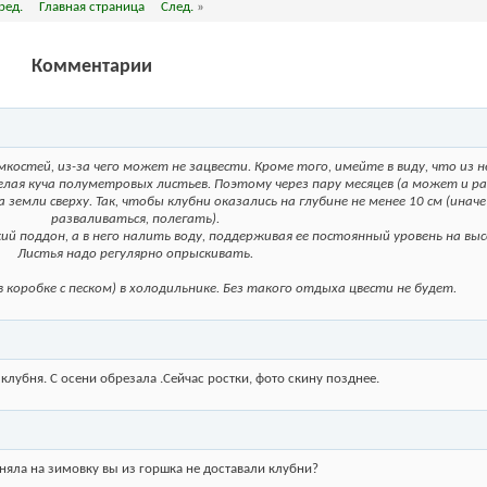
ред.
Главная страница
След.
»
Комментарии
остей, из-за чего может не зацвести. Кроме того, имейте в виду, что из 
лая куча полуметровых листьев. Поэтому через пару месяцев (а может и ра
земли сверху. Так, чтобы клубни оказались на глубине не менее 10 см (инач
разваливаться, полегать).
й поддон, а в него налить воду, поддерживая ее постоянный уровень на выс
Листья надо регулярно опрыскивать.
 коробке с песком) в холодильнике. Без такого отдыха цвести не будет.
 клубня. С осени обрезала .Сейчас ростки, фото скину позднее.
оняла на зимовку вы из горшка не доставали клубни?