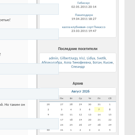
Гибискус
02.05.2011
20:14
Пахиподиум
19.04.2011
18:27
ретью!
калла клубневая- сорт Пикассо
23.03.2011
19:47
Последние посетители
!
admin
,
GilbertJurgy
,
Iris)
,
Lidiya
,
Svetik
,
Абракадабра
,
Алла Тимофеевна
,
Ботан
,
Кысик
,
Олеандр
Архив
<
Август 2026
Вс
Пн
Вт
Ср
Чт
Пт
Сб
ой. Но таким он
26
27
28
29
30
31
1
2
3
4
5
6
7
8
9
10
11
12
13
14
15
16
17
18
19
20
21
22
23
24
25
26
27
28
29
30
31
1
2
3
4
5