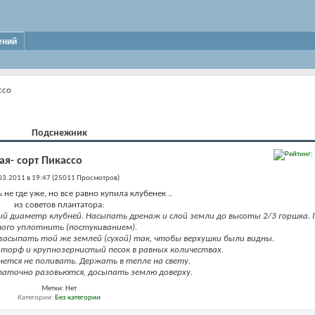
ений
ссо
Подснежник
ая- сорт Пикассо
03.2011 в 19:47 (25011 Просмотров)
ь не где уже, но все равно купила клубенек ..
из советов плантатора:
ый диаметр клубней. Насыпать дренаж и слой земли до высоты 2/3 горшка.
ого уплотнить (постукиванием).
засыпать той же землей (сухой) так, чтобы верхушки были видны.
 торф и крупнозернистый песок в равных количествах.
нется не поливать. Держать в тепле на свету.
таточно разовьются, досыпать землю доверху.
Метки:
Нет
Категории
Без категории