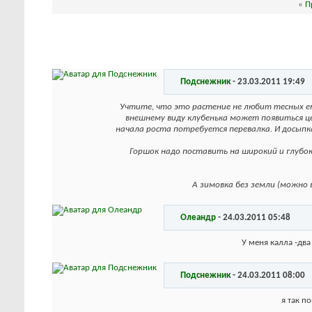
«
П
Подснежник
-
23.03.2011
19:49
Учтите, что это растение не любит тесных емк
внешнему виду клубенька может появиться це
начала роста потребуется перевалка. И досыпка 
Горшок надо поставить на широкий и глубоки
А зимовка без земли (можно в
Олеандр
-
24.03.2011
05:48
У меня калла -два
Подснежник
-
24.03.2011
08:00
я так п