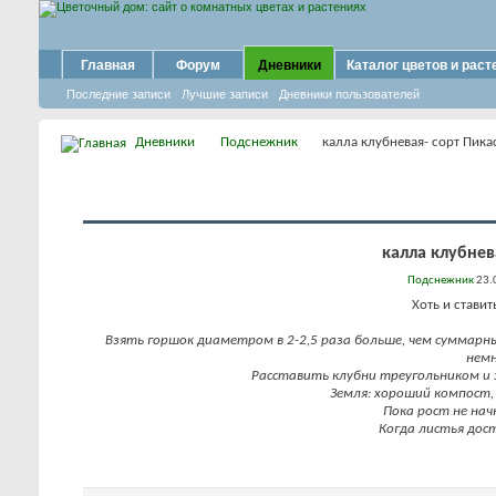
Главная
Форум
Дневники
Каталог цветов и раст
Последние записи
Лучшие записи
Дневники пользователей
Дневники
Подснежник
калла клубневая- сорт Пика
калла клубнев
Подснежник
23.
Хоть и ставит
Взять горшок диаметром в 2-2,5 раза больше, чем суммарн
немн
Расставить клубни треугольником и 
Земля: хороший компост,
Пока рост не нач
Когда листья дос