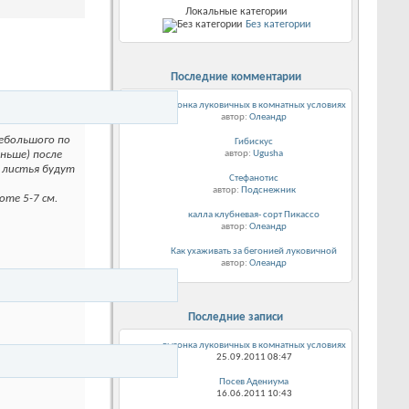
Локальные категории
Без категории
Последние комментарии
выгонка луковичных в комнатных условиях
автор:
Олеандр
небольшого по
Гибискус
автор:
Ugusha
ньше) после
е листья будут
Стефанотис
автор:
Подснежник
оте 5-7 см.
калла клубневая- сорт Пикассо
автор:
Олеандр
Как ухаживать за бегонией луковичной
автор:
Олеандр
Последние записи
выгонка луковичных в комнатных условиях
25.09.2011
08:47
Посев Адениума
16.06.2011
10:43