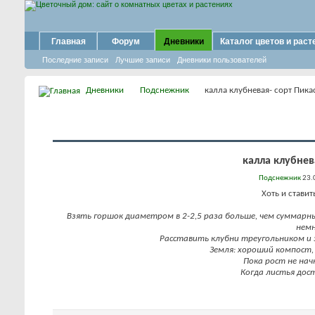
Главная
Форум
Дневники
Каталог цветов и раст
Последние записи
Лучшие записи
Дневники пользователей
Дневники
Подснежник
калла клубневая- сорт Пика
калла клубнев
Подснежник
23.
Хоть и ставит
Взять горшок диаметром в 2-2,5 раза больше, чем суммарн
немн
Расставить клубни треугольником и 
Земля: хороший компост,
Пока рост не нач
Когда листья дос