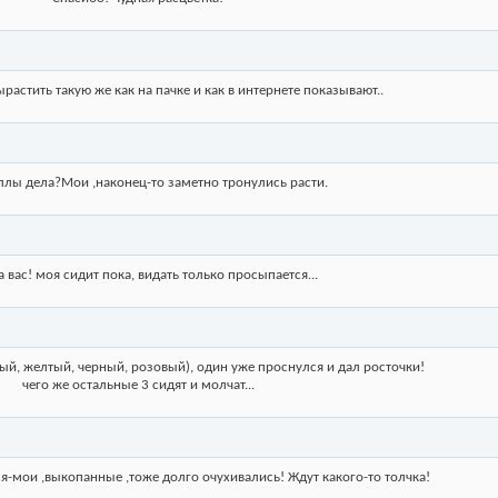
ырастить такую же как на пачке и как в интернете показывают..
аллы дела?Мои ,наконец-то заметно тронулись расти.
а вас! моя сидит пока, видать только просыпается...
ый, желтый, черный, розовый), один уже проснулся и дал росточки!
чего же остальные 3 сидят и молчат...
я-мои ,выкопанные ,тоже долго очухивались! Ждут какого-то толчка!