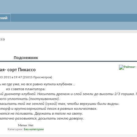
ений
ссо
Подснежник
ая- сорт Пикассо
03.2011 в 19:47 (25015 Просмотров)
ь не где уже, но все равно купила клубенек ..
из советов плантатора:
ый диаметр клубней. Насыпать дренаж и слой земли до высоты 2/3 горшка.
ого уплотнить (постукиванием).
засыпать той же землей (сухой) так, чтобы верхушки были видны.
 торф и крупнозернистый песок в равных количествах.
нется не поливать. Держать в тепле на свету.
таточно разовьются, досыпать землю доверху.
Метки:
Нет
Категории
Без категории