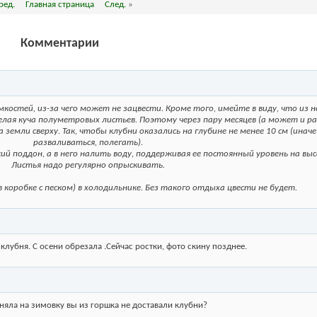
ред.
Главная страница
След.
»
Комментарии
остей, из-за чего может не зацвести. Кроме того, имейте в виду, что из 
лая куча полуметровых листьев. Поэтому через пару месяцев (а может и ра
земли сверху. Так, чтобы клубни оказались на глубине не менее 10 см (инач
разваливаться, полегать).
й поддон, а в него налить воду, поддерживая ее постоянный уровень на выс
Листья надо регулярно опрыскивать.
 коробке с песком) в холодильнике. Без такого отдыха цвести не будет.
 клубня. С осени обрезала .Сейчас ростки, фото скину позднее.
оняла на зимовку вы из горшка не доставали клубни?