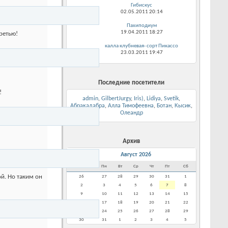
Гибискус
02.05.2011
20:14
Пахиподиум
19.04.2011
18:27
ретью!
калла клубневая- сорт Пикассо
23.03.2011
19:47
Последние посетители
!
admin
,
GilbertJurgy
,
Iris)
,
Lidiya
,
Svetik
,
Абракадабра
,
Алла Тимофеевна
,
Ботан
,
Кысик
,
Олеандр
Архив
<
Август 2026
Вс
Пн
Вт
Ср
Чт
Пт
Сб
ой. Но таким он
26
27
28
29
30
31
1
2
3
4
5
6
7
8
9
10
11
12
13
14
15
16
17
18
19
20
21
22
23
24
25
26
27
28
29
30
31
1
2
3
4
5