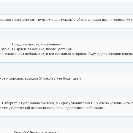
 горшок с засушенным грунтом-стала искать клубень, а нашла два! и малявочку т
Поздравляю с прибавлением!
это она нарастила осенью, после цветения.
опрыскиванием небольшим, и вот посадила в горшок, буду ждать всходов теперь
хов и хороших всходов !А какой у нее будет цвет?
Наберите в гугле калла пикассо, вы сразу увидите цвет- ну очень красивый так
ичии достаточной освещенности, при недостатке она блеклая...
Спасибо! Чудная расцветка!