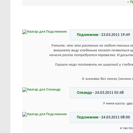
«
П
Подснежник
-
23.03.2011
19:49
Учтите, что это растение не любит тесных емк
внешнему виду клубенька может появиться це
начала роста потребуется перевалка. И досыпка 
Горшок надо поставить на широкий и глубоки
А зимовка без земли (можно в
Олеандр
-
24.03.2011
05:48
У меня калла -два
Подснежник
-
24.03.2011
08:00
я так п