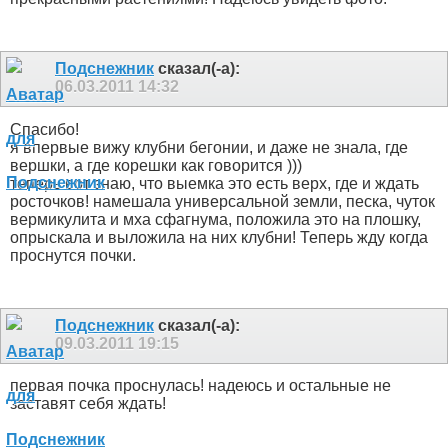
Подснежник
сказал(-а):
06.03.2011
14:32
Спасибо!
я впервые вижу клубни бегонии, и даже не знала, где
вершки, а где корешки как говорится )))
теперь вот знаю, что выемка это есть верх, где и ждать
росточков! намешала универсальной земли, песка, чуток
вермикулита и мха сфагнума, положила это на плошку,
опрыскала и выложила на них клубни! Теперь жду когда
проснутся почки.
Подснежник
сказал(-а):
09.03.2011
19:15
первая почка проснулась! надеюсь и остальные не
заставят себя ждать!