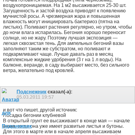
воздухопроницаемая. На 1 м2 высаживается 25-30 шт.
Загущенность и застой воздуха приводят к появлению
мучнистой росы. А чрезмерная жара и повышенная
влажность могут инициировать бактериоз (пятна на
листьях). Поливают растения регулярно, но утром, чтобы
до ночи влага испарилась. Бегония хорошо переносит
солнце, но не жару. Поэтому лучшая экспозиция —
легкая сквозистая тень. Для ампельных бегоний вазы
заполняют таким же субстратом, но поливают и
подкармливают чаще. Лучше давать раз в месяц
комплексные жидкие удобрения (3 г на 1 л воды). На
балконе, веранде, в саду выбирают место, без сильного
ветра, желательно под кровлей.
Подснежник
сказал(-а):
05.03.2011
19:57
и вот что пишет, другой источник:
Посадка бегонии клубневой
В открытый грунт ее высаживают в конце мая — начале
июня, когда она уже имеет развитые листья и бутоны.
Для этого в марте или в начале апреля высаживаем