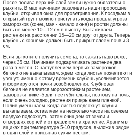
После полива верхний слой земли нужно обязательно
рыхлить. В мае начинаем закаливать наши проросшие
клубни, открывая окна для проветривания. К посадкам в
открытый грунт можно приступать когда прошла угроза
заморозков (конец мая - начало июня) и ростки должны
быть не менее 10—12 см в высоту. Высаживаем
растения на расстоянии 15—20 см друг от друга. Теперь
клубень с корнями должен быть прикрыт слоем почвы 3
см.
Если вы хотите получить семена, то сажать надо реже,
через 35 см. Начинаем подкармливать растение два
раза в месяц. С наступлением первых заморозков
бегонию не выкапываем, ждем когда листья пожелтеют и
увянут: именно к этому времени клубень увеличивается
и формируются почки возобновления. Клубневая
бегония не является морозостойким растением,
заморозки ниже -5 для нее губительны, поэтому на ночь,
если очень холодно, растения прикрываем пленкой.
Полив уменьшаем. Когда листья подсохнут, клубни
выкапываем, оставляем на несколько часов на свежем
воздухе подсохнуть, затем очищаем от земли и
отмерших корней и отправляем на хранение. Храним в
ящиках при температуре 5-10 градусов, выложив рядом
в один слой и присыпав сухим песком.