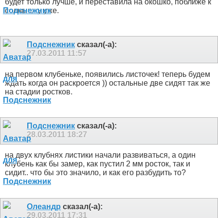
будет только лучше, и переставила на окошко, поближе к
солнышку уже.
Подснежник
сказал(-а):
27.03.2011
11:57
на первом клубеньке, появились листочек! теперь будем
ждать когда он раскроется )) остальные две сидят так же
на стадии ростков.
Подснежник
сказал(-а):
28.03.2011
18:27
на двух клубнях листики начали развиваться, а один
клубень как бы замер, как пустил 2 мм росток, так и
сидит.. что бы это значило, и как его разбудить то?
Олеандр
сказал(-а):
29.03.2011
17:31