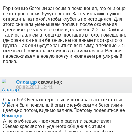
Горшечные бегонии заносим в помещения, где они еще
некоторое время будут цвести. Затем их также нужно
отправить на покой, чтобы клубень не истощился. Для
этого сначала уменьшаем полив и после окончания
цветения срезаем все побеги, оставляя 2-3 см. Клубни
так и оставляем в горшках, поставив в тоже помещение,
где хранятся наши бегонии, выкопанные из открытого
грунта. Так они будут храниться всю зиму, в течение 3-5
месяцев. Поливать не нужно до самой весны. Весной
пересаживаем в новую почву и начинаем регулярный
полив.
Олеандр
сказал(-а):
06.03.2011
12:41
Спасибо! Очень интересные и познавательные статьи.
У меня был печальный опыт с клубневыми бегониями-
цвели,но потом, видимо залила.Поэтому поделиться не
чем.
А не клубневые -прекрасно растут и здравствуют!
Желаю красивого и удачного общения с этими
прекрасными растениями! Надеюсь увидеть фото.