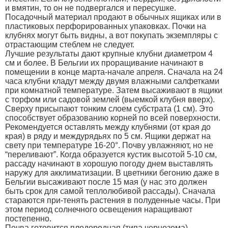
и вмятин, то он не подвергался и пересушке.
Посадочный материал продают в обычных ящиках или в
пластиковых перфорированных упаковках. Почки на
клубнях могут быть видны, а вот покупать экземпляры с
отрастающим стеблем не следует.
Лучшие результаты дают крупные клубни диаметром 4
см и более. В Бельгии их проращивание начинают в
помещении в конце марта-начале апреля. Сначала на 24
часа клубни кладут между двумя влажными салфетками
при комнатной температуре. Затем высаживают в ящики
с торфом или садовой землей (выемкой клубня вверх).
Сверху присыпают тонким слоем субстрата (1 см). Это
способствует образованию корней по всей поверхности.
Рекомендуется оставлять между клубнями (от края до
края) в ряду и междурядьях по 5 см. Ящики держат на
свету при температуре 16-20°. Почву увлажняют, но не
“переливают”. Когда образуется кустик высотой 5-10 см,
рассаду начинают в хорошую погоду днем выставлять
наружу для акклиматизации. В цветники бегонию даже в
Бельгии высаживают после 15 мая (у нас это должен
быть срок для самой теплолюбивой рассады). Сначала
стараются при-тенять растения в полуденные часы. При
этом период солнечного освещения наращивают
постепенно.
Почва готовится плодородная (типа чернозема),