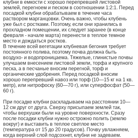
клубни в емкости с хорошо перепревшей листовой
землей, перегноем и песком в соотношении 1:2:1. Перед
посадкой клубни обрабатываем в течение часа
раствором марганцовки. Очень важно, чтобы клубень
уже был с ростками. Поэтому, если они хранились в
прохладном помещении, их следует заранее (в конце
февраля - начале марта) перенести в теплое темное
место и дождаться ростков.
В течение всей вегетации клубневая бегония требует
постоянного полива, поэтому почва должна быть
воздухо- и водопроницаема. Тяжелые, глинистые почвы
улучшаем внесением листовой земли, торфа и крупного
песка, а в песчаные вносим перегной, торф и
органические удобрения. Перед посадкой вносим
хорошо перепревший навоз или торф (10—15 кг на 1 кв.
метр), или нитрофоску (60—70 г), или суперфосфат (50—
60 г).
При посадке клубни раскладываем на расстоянии 10—
12 см друг от друга. Сверху присыпаем землей так,
чтобы верхушки были на уровне поверхности. Сразу
после посадки клубни нужно острожно полить (землю
вокруг) и выставить в теплое светлое место
(температура от 15 до 20 градусов). Почву увлажняем,
когда верхний слой подсохнет, клубни не задеваем.