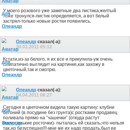
У моего розового уже заметные два листика,желтый
тоже тронулся-листик определяется, а вот белый
застрял-только новые ростки появились.
Олеандр
сказал(-а):
30.03.2011
05:12
Кстати,из-за белого, я их все и прикупила-уж очень
симпатично выглядит на картинке,как захожу в
цветочный,так и смотрю.
Олеандр
сказал(-а):
04.04.2011
08:27
Сегодня в цветочном видела такую картину: клубни
бегоний (в посудине без грунта)с ростками продавец
поливала прямо на "чашечки" (откуда растут
малюсенькие росточки)- пыталась ей сказать,что нельзя
так,но безуспешно!!!-мне же их надо продать,был ее