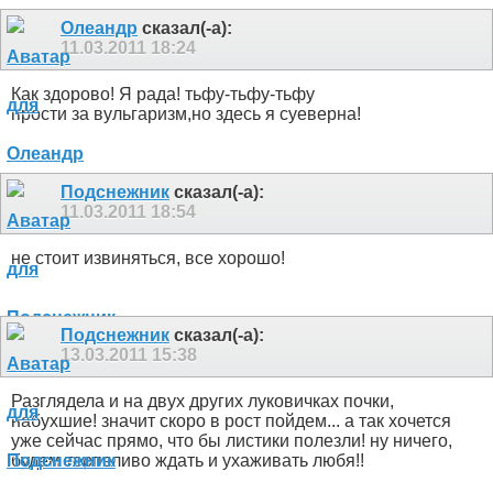
Олеандр
сказал(-а):
11.03.2011
18:24
Как здорово! Я рада! тьфу-тьфу-тьфу
прости за вульгаризм,но здесь я суеверна!
Подснежник
сказал(-а):
11.03.2011
18:54
не стоит извиняться, все хорошо!
Подснежник
сказал(-а):
13.03.2011
15:38
Разглядела и на двух других луковичках почки,
набухшие! значит скоро в рост пойдем... а так хочется
уже сейчас прямо, что бы листики полезли! ну ничего,
будем терпеливо ждать и ухаживать любя!!