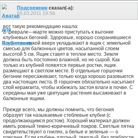
Подснежник
сказал(-а):
05.03.2011
19:56
вот такую рекомендацию нашла:
В феврале—марте можно приступать к выгонке
клубневых бегоний. Здоровые, хорошо сохранившиеся
клубни выемкой вверх укладывают в ящик с земельной
смесью для балконных цветов, насыпанной слоем
высотой 5 см. Ящик ставят в теплое место. Земля
должна быть постоянно влажной, но не сырой. Как
только из клубней появятся первые ростки, ящик
размещают в светлом месте. В отдельные горшочки
бегонии пересаживают, только когда хорошо разовьются
два настоящих листа. В горшочек обязательно насыпают
слой керамзита, чтобы избежать застоя влаги в почве. С
середины мая уже цветущие растения высаживают в
балконные ящики.
Прежде всего, мы должны помнить, что бегония
образует так называемые стеблевые клубни (с
продолжающимся ростом). Хороший материал должен
иметь ровный темно-коричневый покров. Светлые пятна
свидетельствуют о гнилях, а белые и зеленые — о
плесени. Если клубень плотный, твердый, без дряблости