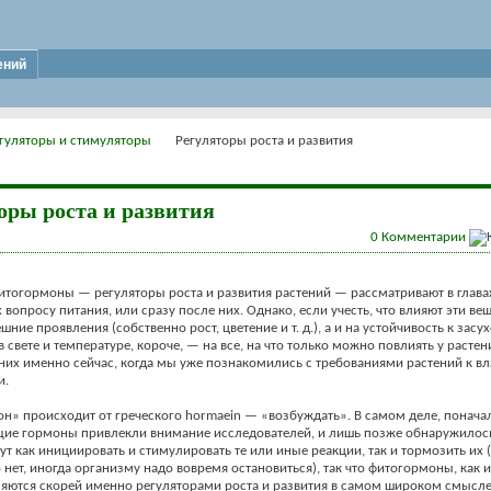
ений
гуляторы и стимуляторы
Регуляторы роста и развития
оры роста и развития
0
Комментарии
итогормоны — регуляторы роста и развития растений — рассматривают в глава
вопросу питания, или сразу после них. Однако, если учесть, что влияют эти вещ
шние проявления (собственно рост, цветение и т. д.), а и на устойчивость к засух
в свете и температуре, короче, — на все, на что только можно повлиять у растен
них именно сейчас, когда мы уже познакомились с требованиями растений к вла
и.
н» происходит от греческого hormaein — «возбуждать». В самом деле, понача
ие гормоны привлекли внимание исследователей, и лишь позже обнаружилось
т как инициировать и стимулировать те или иные реакции, так и тормозить их (
 нет, иногда организму надо вовремя остановиться), так что фитогормоны, как и
яются скорей именно регуляторами роста и развития в самом широком смысле