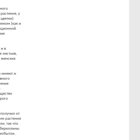
вного
растения, у
 цветки)
леном (как и
екционной
ние
 и в
е листьев,
а женских
о имеют и
ивного
рение
я
ещество
трого
 получил от
им растения
и, так что
ббереллины
 избыток.