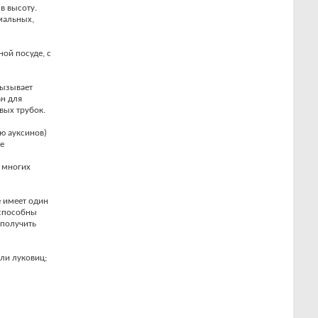
в высоту.
мальных,
ной посуде, с
вызывает
ан для
вых трубок.
ю ауксинов)
е
 многих
е имеет один
 способны
 получить
ли луковиц;