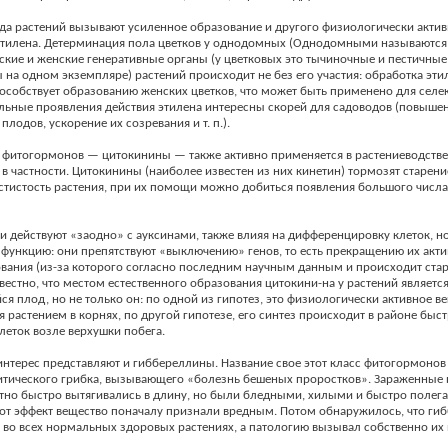
да растений вызывают усиленное образование и другого физиологически акти
тилена. Детерминация пола цветков у однодомных (Однодомными называются 
кие и женские генеративные органы (у цветковых это тычиночные и пестичные
на одном экземпляре) растений происходит не без его участия: обработка эти
особствует образованию женских цветков, что может быть применено для сел
льные проявления действия этилена интересны скорей для садоводов (повыше
плодов, ускорение их созревания и т. п.).
 фитогормонов — цитокинины — также активно применяется в растениеводстве
 в частности. Цитокинины (наиболее известен из них кинетин) тормозят старени
тистость растения, при их помощи можно добиться появления большого числ
и действуют «заодно» с ауксинами, также влияя на дифференцировку клеток, н
функцию: они препятствуют «выключению» генов, то есть прекращению их акт
ания (из-за которого согласно последним научным данным и происходит ста
звестно, что местом естественного образования цитокини-на у растений являетс
я плод, но не только он: по одной из гипотез, это физиологически активное в
я растением в корнях, по другой гипотезе, его синтез происходит в районе быс
леток возле верхушки побега.
нтерес представляют и гиббереллины. Название свое этот класс фитогормонов
итического грибка, вызывающего «болезнь бешеных проростков». Зараженные 
тно быстро вытягивались в длину, но были бледными, хилыми и быстро полегал
от эффект вещество поначалу признали вредным. Потом обнаружилось, что ги
 во всех нормальных здоровых растениях, а патологию вызывал собственно их