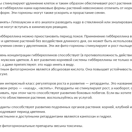
 стимулируют удлинение клеток и таким образом обеспечивают рост растения 
е гибберелли-нами карликовые формы растений невозможно отличить от нор
форм. Эти гормоны могут также ускорить и прорастание семян.
амять».Гетеоауксин и его аналоги разводить надо в стеклянной или эмалирован
не могут вступать в химическую реакцию.
иббереллина можно приостановить период покоя. Применение гиббереллина 
 и цветение растений без воздействия длинного дня, он может быть использов
учения семян у двулетников. Эти же фито-гормоны стимулируют и рост пыльце
ень концентрации гиббереллинов способствует (в противоположность действи
мужских цветков. А вот развитию корневой системы гиббереллины не только н
 а даже препятствуют: это надо иметь в виду.
тным фитогормоном является абсцизовая кислота. Она повышает устойчивость
сухе.
дин интересный класс регуляторов роста и развития — ретарданты. Это названи
овом ретро — «назад», «вспять». Ретарданты не стимулируют рост, а наоборот,
ивать, при этом часто способствуют развитию боковых побегов. Если вы хотите
усто облиственное растение, воспользуйтесь их услугой.
данты способствуют развитию подземных органов растения: корней, клубней и
одлевают период цветения.
естными и доступными ретардантами являются кампозан и гидрел.
е фитогормоналъные препараты весьма токсичны.