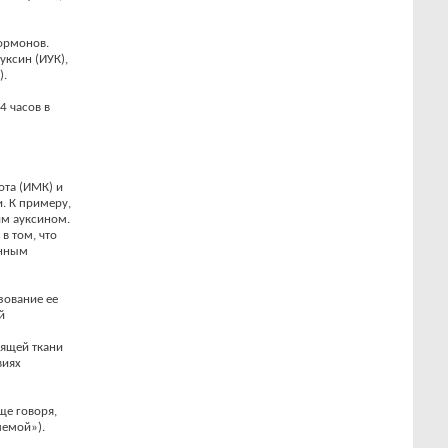
ормонов.
уксин (ИУК),
).
4 часов в
ота (ИМК) и
. К примеру,
им ауксином.
в том, что
енным
зование ее
й
дящей ткани
виях
ще говоря,
лемой»).