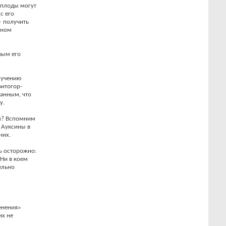
м плоды могут
с его
— получить
ином
вым его
зучению
фитогор-
занным, что
у.
ом? Вспомним
 Ауксины в
них.
ь осторожно:
 Ни в коем
ельно
енения»
их не