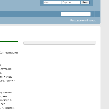
Расширенный поиск
х,
ества не
е,
ия, лучше
ге, теплу и
лу именно
, что
ничего в
 все
. А «фито»,