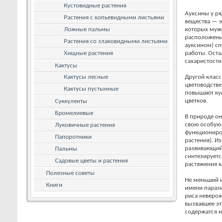
Кустовидные растения
Ауксины у ря
Растения с копьевидными листьями
вещества — э
Ложные пальмы
которых мужс
расположены 
Растения со злаковидными листьями
ауксином) сп
Хищные растения
работы. Оста
сахаристости 
Кактусы
Кактусы лесные
Другой класс
цветоводстве
Кактусы пустынные
повышают кус
цветков.
Суккуленты
Бромелиевые
В природе он
свою особую 
Луковичные растения
функциониров
Папоротники
растения). И
развивающийс
Пальмы
синтезируетс
Садовые цветы и растения
растяжения к
Полезные советы
Не меньший и
Книги
имени параз
риса невероя
вызвавшее эт
содержатся и