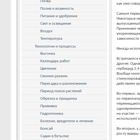
Почва
как уже гово
Полив и влажность
Самым первы
Питание и удобрения
Некоторые их
Свет и освещение
выпускаемый 
Применяют е
Воздух
укореняющихс
Температура
зависимости 
Технологии и процессы
Иногда испол
Выгонка
Встречаются 
Календарь работ
другие. Одна
Цветение
гербицид 2,4
Вообще многи
Своими руками
стимулирован
Пересадка и размножение
действием ау
Период покоя растений
Во-первых, а
Обрезка и прищипка
из первонача
перемещаются
Прививка
одновременно
Гидропоника
на участке —
используют к
Болезни, вредители и лечение
Бонсай
Во-вторых, у
росту вширь:
Садик в бутылке