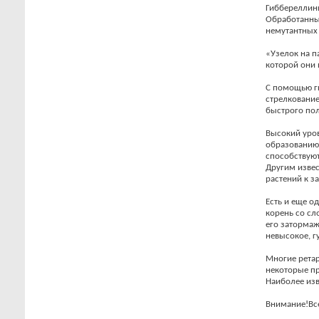
Гиббереллины
Обработанны
немутантных 
«Узелок на п
которой они 
С помощью г
стрелкование
быстрого пол
Высокий уров
образованию 
способствуют,
Другим извес
растений к за
Есть и еще о
корень со сл
его затормаж
невысокое, г
Многие ретар
некоторые пр
Наиболее изв
Внимание!Вс