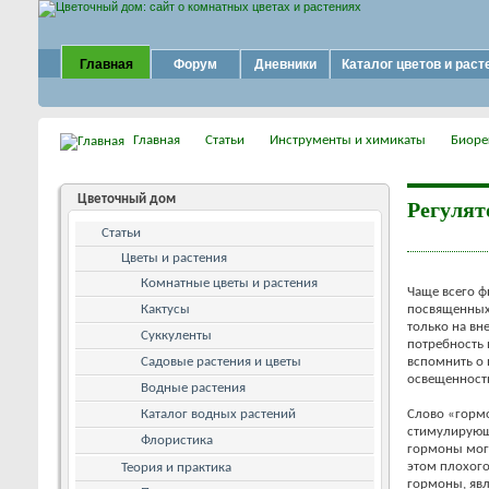
Главная
Форум
Дневники
Каталог цветов и раст
Главная
Статьи
Инструменты и химикаты
Биоре
Цветочный дом
Регулят
Статьи
Цветы и растения
Комнатные цветы и растения
Чаще всего ф
Кактусы
посвященных 
только на вне
Суккуленты
потребность 
Садовые растения и цветы
вспомнить о 
освещенност
Водные растения
Каталог водных растений
Слово «гормо
стимулирующ
Флористика
гормоны могу
этом плохого
Теория и практика
гормоны, явл