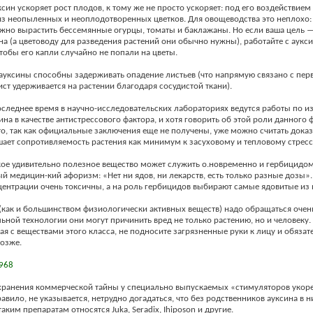
уксин ускоряет рост плодов, к тому же не просто ускоряет: под его воздействие
из неопыленных и неоплодотворенных цветков. Для овощеводства это неплохо: 
но вырастить бессемянные огурцы, томаты и баклажаны. Но если ваша цель 
а (а цветоводу для разведения растений они обычно нужны), работайте с аукс
тобы его капли случайно не попали на цветы.
 ауксины способны задерживать опадение листьев (что напрямую связано с пер
ист удерживается на растении благодаря сосудистой ткани).
оследнее время в научно-исследовательских лабораториях ведутся работы по и
ина в качестве антистрессового фактора, и хотя говорить об этой роли данного 
о, так как официальные заключения еще не получены, уже можно считать дока
ает сопротивляемость растения как минимум к засуховому и тепловому стресс
акое удивительно полезное вещество может служить о.новременно и гербицид
й медицин-кий афоризм: «Нет ни ядов, ни лекарств, есть только разные дозы».
ентрации очень токсичны, а на роль гербицидов выбирают самые ядовитые из 
(как и большинством физиологически активных веществ) надо обращаться очен
ьной технологии они могут причинить вред не только растению, но и человеку.
тая с веществами этого класса, не подносите загрязненные руки к лицу и обязат
озже.
968
охранения коммерческой тайны у специально выпускаемых «стимуляторов укор
равило, не указывается, нетрудно догадаться, что без родственников ауксина в н
аким препаратам относятся Juka, Seradix, Ihiposon и другие.