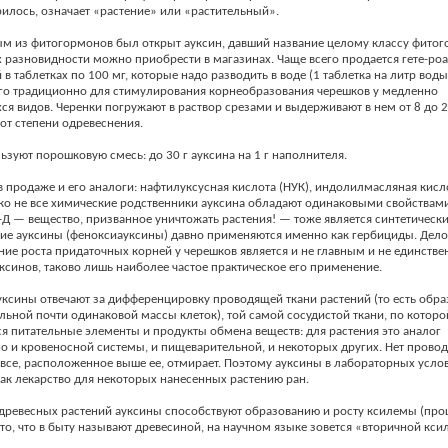
рилось, означает «растение» или «растительный».
м из фитогормонов был открыт ауксин, давший название целому классу фитог
 разновидности можно приобрести в магазинах. Чаще всего продается гете-роа
в таблетках по 100 мг, которые надо разводить в воде (1 таблетка на литр воды
го традиционно для стимулирования корнеобразования черешков у медленно
я видов. Черенки погружают в раствор срезами и выдерживают в нем от 8 до 2
от степени одревеснения.
ьзуют порошковую смесь: до 30 г ауксина на 1 г наполнителя.
в продаже и его аналоги: нафтилуксусная кислота (НУК), индолилмасляная кисл
ко не все химические родственники ауксина обладают одинаковыми свойствами
-Д — вещество, призванное уничтожать растения! — тоже является синтетическ
е ауксины (феноксиауксины) давно применяются именно как гербициды. Дело 
ие роста придаточных корней у черешков является и не главным и не единств
ксинов, таково лишь наиболее частое практическое его применение.
уксины отвечают за дифференцировку проводящей ткани растений (то есть обра
льной почти одинаковой массы клеток), той самой сосудистой ткани, по которо
 питательные элементы и продукты обмена веществ: для растения это аналог
 и кровеносной системы, и пищеварительной, и некоторых других. Нет прово
 все, расположенное выше ее, отмирает. Поэтому ауксины в лабораторных усло
ак лекарство для некоторых нанесенных растению ран.
 древесных растений ауксины способствуют образованию и росту ксилемы (про
 то, что в быту называют древесиной, на научном языке зовется «вторичной кси