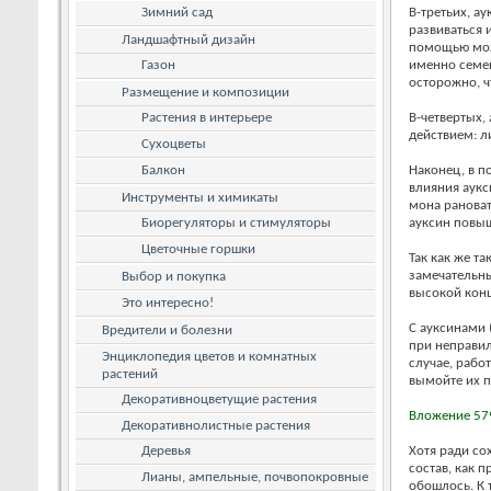
Зимний сад
В-третьих, а
развиваться 
Ландшафтный дизайн
помощью мож
Газон
именно семен
осторожно, ч
Размещение и композиции
Растения в интерьере
В-четвертых,
действием: л
Сухоцветы
Балкон
Наконец, в п
влияния аукс
Инструменты и химикаты
мона рановат
Биорегуляторы и стимуляторы
ауксин повыш
Цветочные горшки
Так как же т
замечательны
Выбор и покупка
высокой конц
Это интересно!
С ауксинами 
Вредители и болезни
при неправил
Энциклопедия цветов и комнатных
случае, рабо
растений
вымойте их п
Декоративноцветущие растения
Вложение 57
Декоративнолистные растения
Деревья
Хотя ради с
состав, как п
Лианы, ампельные, почвопокровные
обошлось. К т