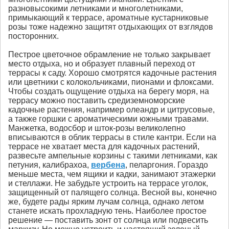
разновысокими летниками и многолетниками,
примыкающий к террасе, ароматные кустарниковые
розы тоже надежно защитят отдыхающих от взглядов
посторонних.
Пестрое цветочное обрамление не только закрывает
место отдыха, но и образует плавный переход от
террасы к саду. Хорошо смотрятся кадочные растения
или цветники с колокольчиками, пионами и флоксами.
Чтобы создать ощущение отдыха на берегу моря, на
террасу можно поставить средиземноморские
кадочные растения, например олеандр и цитрусовые,
а также горшки с ароматическими южными травами.
Манжетка, водосбор и шток-розы великолепно
вписываются в облик террасы в стиле кантри. Если на
террасе не хватает места для кадочных растений,
развесьте ампельные корзины с такими летниками, как
петуния, калибрахоа,
вербена
, пеларгония. Гораздо
меньше места, чем ящики и кадки, занимают этажерки
и стеллажи. Не забудьте устроить на террасе уголок,
защищенный от палящего солнца. Весной вы, конечно
же, будете рады ярким лучам солнца, однако летом
станете искать прохладную тень. Наиболее простое
решение — поставить зонт от солнца или подвесить