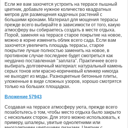
Если же вам захочется устроить на террасе пышный
цветник, добавьте нужное количество квадратных
метров для размещения кадочных растений с
большими кронами. Материал для мощения террасы
прежде всего выбирайте в зависимости от того, какую
атмосферу вы собираетесь создать в месте отдыха.
Порой, заменяя на террасе старое покрытие на новое,
можно в корне изменить облик всего сада. Если вам
захочется увеличить площадь террасы, старое
покрытие лучше полностью заменить на новое, в
противном случае последнее будет смотреться как
неудачно поставленная "заплата". Практичнее всего
выбирать долговечный материал: натуральный камень
серых тонов или красно-коричневый клинкер никогда
не выходят из моды. Разноцветные бетонные плиты,
уложенные в виде сложных узоров, хорошо смотрятся
только на больших площадках.
Вложение 57943
Создавая на террасе атмосферу уюта, прежде всего
позаботьтесь о том, чтобы место отдыха было закрыто
с нескольких сторон. Для этого можно использовать, к
примеру, шпалеры, увитые однолетними или
многолетними цветущими лианами. Цветник с