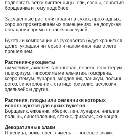
подвергать ветки лиственницы, ели, сосны, соцветия
борщевика и тому подобное.
Засушенные растения хранят в сухих, прохладных,
хорошо проветриваемых помещениях, не допуская
попадания прямых солнечных лучей.
Букеты и композиции из сухоцветов будут храниться
долго, украшая интерьер и напоминая нам о лете
прошедшем.
Растения-сухоцветы
Аммобиум, ахиллея таволговая, вереск, гелиптерум,
гелихризум, гипсофила метельчатая, гомфрена,
ксерантемум, лунария, мордовник, паникум, полынь,
рогоз, синеголов-ник, статице, физалис, целлозия,
эдельвейс и другие.
Растения, плоды или семенники которых
используются для сухих букетов
Борщевик, ежовник, иберис, лен, лунария, нигелла,
полынь, синеголовник, стахис, физалис, эхинацея.
Декоративные злаки
Пшеница, рожь, овес, ячмень — полевые злаки.