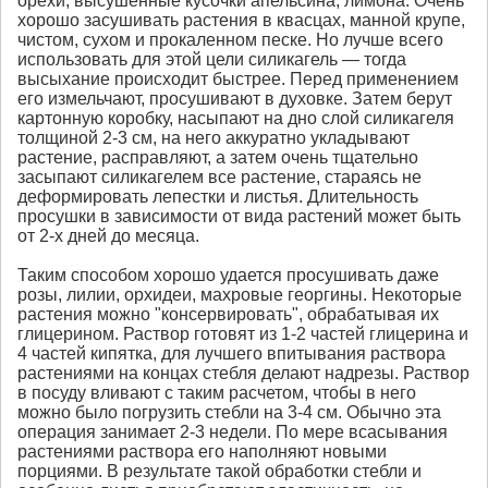
орехи, высушенные кусочки апельсина, лимона. Очень
хорошо засушивать растения в квасцах, манной крупе,
чистом, сухом и прокаленном песке. Но лучше всего
использовать для этой цели силикагель — тогда
высыхание происходит быстрее. Перед применением
его измельчают, просушивают в духовке. Затем берут
картонную коробку, насыпают на дно слой силикагеля
толщиной 2-3 см, на него аккуратно укладывают
растение, расправляют, а затем очень тщательно
засыпают силикагелем все растение, стараясь не
деформировать лепестки и листья. Длительность
просушки в зависимости от вида растений может быть
от 2-х дней до месяца.
Таким способом хорошо удается просушивать даже
розы, лилии, орхидеи, махровые георгины. Некоторые
растения можно "консервировать", обрабатывая их
глицерином. Раствор готовят из 1-2 частей глицерина и
4 частей кипятка, для лучшего впитывания раствора
растениями на концах стебля делают надрезы. Раствор
в посуду вливают с таким расчетом, чтобы в него
можно было погрузить стебли на 3-4 см. Обычно эта
операция занимает 2-3 недели. По мере всасывания
растениями раствора его наполняют новыми
порциями. В результате такой обработки стебли и