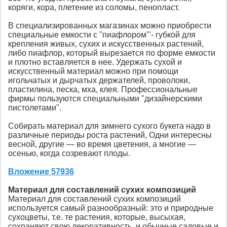
коряги, кора, плетение из соломы, пенопласт.
В специализированных магазинах можно приобрести
специальные емкости с "пиафлором"'- губкой для
крепления живых, сухих и искусственных растений,
либо пиафлор, который вырезается по форме емкости
и плотно вставляется в нее. Удержать сухой и
искусственный материал можно при помощи
игольчатых и дырчатых держателей, проволоки,
пластилина, песка, мха, клея. Профессиональные
фирмы пользуются специальными "дизайнерскими
пистолетами".
Собирать материал для зимнего сухого букета надо в
различные периоды роста растений, Одни интересны
весной, другие — во время цветения, а многие —
осенью, когда созревают плоды.
Вложение 57936
Материал для составлений сухих композиций
Материал для составлений сухих композиций
используется самый разнообразный: это и природные
сухоцветы, т.е. те растения, которые, высыхая,
сохраняют свою декоративность, и обычные садовые и