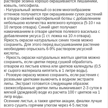
растворе эозина хорошо окрашиваются лишайники,
ковыль, гипсофила.
- Натуральный зеленый со всем многообразием
оттенков получается при окрашивании сухих растений
в отваре свежей картофельной ботвы с добавлением
небольшою количества железного купороса (5-10 г на
10 литров отвара). Синий цвет получают
намачиванием в отваре цветков полевого василька с
добавлением уксуса (1 ст. ложка на 10 л отвара).
Яркость окраски натуральных синих тонов можно
сохранить. Для этого перед высушиванием растение
необходимо опрыскать 6-9% раствором уксусной
кислоты.
- Яркость окраски натуральных желтых цветов можно
сохранить, если цветки перед сушкой обработать
отваром из листьев клена или цветков календулы (0,5
кг сырого материала кипятить в 1 литре воды).
- Розовую окраску можно сохранить, если растения с
розовыми цветками вымочить в водном экстракте
липы. Экстракт готовится следующим образом:
свежесобранные цветки липы вымачивают 2-3 суток в
мягкой (дождевой) воде из расчета 100 г цветков на 1
литр воды.
Осенние листья, а также цветки акации, фиалки лучше
всего сушить горячим утюгом через 4-5 листов