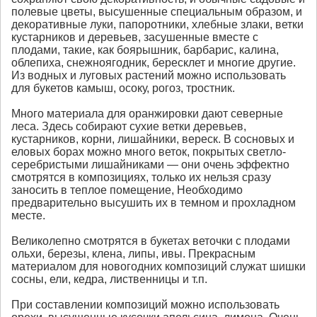
полевые цветы, высушенные специальным образом, и
декоративные луки, папоротники, хлебные злаки, ветки
кустарников и деревьев, засушенные вместе с
плодами, такие, как боярышник, барбарис, калина,
облепиха, снежноягодник, бересклет и многие другие.
Из водных и луговых растений можно использовать
для букетов камыш, осоку, рогоз, тростник.
Много материала для оранжировки дают северные
леса. Здесь собирают сухие ветки деревьев,
кустарников, корни, лишайники, вереск. В сосновых и
еловых борах можно много веток, покрытых светло-
серебристыми лишайниками — они очень эффектно
смотрятся в композициях, только их нельзя сразу
заносить в теплое помещение, Необходимо
предварительно высушить их в темном и прохладном
месте.
Великолепно смотрятся в букетах веточки с плодами
ольхи, березы, клена, липы, ивы. Прекрасным
материалом для новогодних композиций служат шишки
сосны, ели, кедра, лиственницы и т.п.
При составлении композиций можно использовать