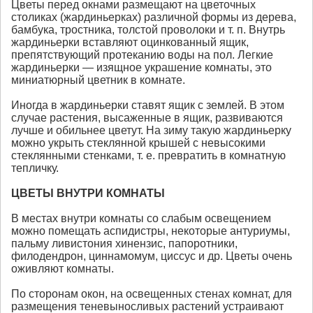
Цветы перед окнами размещают на цветочных
столиках (жардиньерках) различной формы из дерева,
бамбука, тростника, толстой проволоки и т. п. Внутрь
жардиньерки вставляют оцинкованный ящик,
препятствующий протеканию воды на пол. Легкие
жардиньерки — изящное украшение комнаты, это
миниатюрный цветник в комнате.
Иногда в жардиньерки ставят ящик с землей. В этом
случае растения, высаженные в ящик, развиваются
лучше и обильнее цветут. На зиму такую жардиньерку
можно укрыть стеклянной крышей с невысокими
стеклянными стенками, т. е. превратить в комнатную
тепличку.
ЦВЕТЫ ВНУТРИ КОМНАТЫ
В местах внутри комнаты со слабым освещением
можно помещать аспидистры, некоторые антуриумы,
пальму ливистония хинензис, папоротники,
филодендрон, циннамомум, циссус и др. Цветы очень
оживляют комнаты.
По сторонам окон, на освещенных стенах комнат, для
размещения теневыносливых растений устраивают