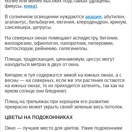
более или менее высоких подставках (драцены,
фикусы,
юкка
).
В солнечном освещении нуждаются
акация
, абутилон,
агапантус, бильбергия, евгения, клеродендрон, кринум,
сансевьера, цитрусы.
На северных окнах помещают аспидистру, бегонии,
вилларезию, офиопогон, папоротник, пеперомии,
питтоспорум, рейнекию, селягинеллы.
Плющи, традесканция, циннамомум, циссус могут
находиться метрах в двух от окна.
Кипарис и туя содержатся зимой на южных окнах, а с
весны — на северных, если же эти растения остаются
на южных окнах, то их приходится затенять, так как на
ярком солнце они бледнеют.
Плющ на трельяжах при хорошем его развитии
прекрасно может укрыть своей зеленью весь потолок.
ЦВЕТЫ НА ПОДОКОННИКАХ
Окно — лучшее место для цветов. Узкие подоконники