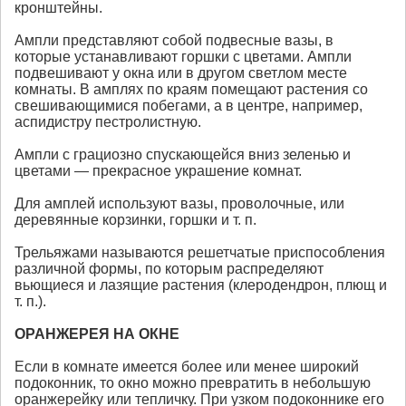
кронштейны.
Ампли представляют собой подвесные вазы, в
которые устанавливают горшки с цветами. Ампли
подвешивают у окна или в другом светлом месте
комнаты. В амплях по краям помещают растения со
свешивающимися побегами, а в центре, например,
аспидистру пестролистную.
Ампли с грациозно спускающейся вниз зеленью и
цветами — прекрасное украшение комнат.
Для амплей используют вазы, проволочные, или
деревянные корзинки, горшки и т. п.
Трельяжами называются решетчатые приспособления
различной формы, по которым распределяют
вьющиеся и лазящие растения (клеродендрон, плющ и
т. п.).
ОРАНЖЕРЕЯ НА ОКНЕ
Если в комнате имеется более или менее широкий
подоконник, то окно можно превратить в небольшую
оранжерейку или тепличку. При узком подоконнике его