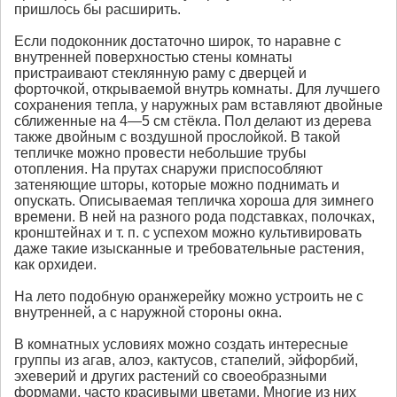
пришлось бы расширить.
Если подоконник достаточно широк, то наравне с
внутренней поверхностью стены комнаты
пристраивают стеклянную раму с дверцей и
форточкой, открываемой внутрь комнаты. Для лучшего
сохранения тепла, у наружных рам вставляют двойные
сближенные на 4—5 см стёкла. Пол делают из дерева
также двойным с воздушной прослойкой. В такой
тепличке можно провести небольшие трубы
отопления. На прутах снаружи приспособляют
затеняющие шторы, которые можно поднимать и
опускать. Описываемая тепличка хороша для зимнего
времени. В ней на разного рода подставках, полочках,
кронштейнах и т. п. с успехом можно культивировать
даже такие изысканные и требовательные растения,
как орхидеи.
На лето подобную оранжерейку можно устроить не с
внутренней, а с наружной стороны окна.
В комнатных условиях можно создать интересные
группы из агав, алоэ, кактусов, стапелий, эйфорбий,
эхеверий и других растений со своеобразными
формами, часто красивыми цветами. Многие из них