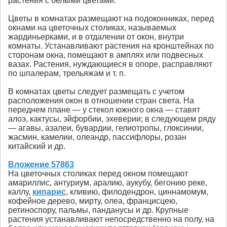
растения с белыми цветами.
Цветы в комнатах размещают на подоконниках, перед
окнами на цветочных столиках, называемых
жардиньерками, и в отдалении от окон, внутри
комнаты. Устанавливают растения на кронштейнах по
сторонам окна, помещают в амплях или подвесных
вазах. Растения, нуждающиеся в опоре, расправляют
по шпалерам, трельяжам и т. п.
В комнатах цветы следует размещать с учетом
расположения окон в отношении стран света. На
переднем плане — у стекол южного окна — ставят
алоэ, кактусы, эйфорбии, эхеверии; в следующем ряду
— агавы, азалеи, бувардии, гелиотропы, глоксинии,
жасмин, камелии, олеандр, пассифлоры, розан
китайский и др.
Вложение 57863
На цветочных столиках перед окном помещают
амариллис, антуриум, аралию, аукубу, бегонию реке,
каллу,
кипарис
, кливию, филодендрон, циннамомум,
кофейное дерево, мирту, олеа, францисцею,
ретиноспору, пальмы, панданусы и др. Крупные
растения устанавливают непосредственно на полу, на