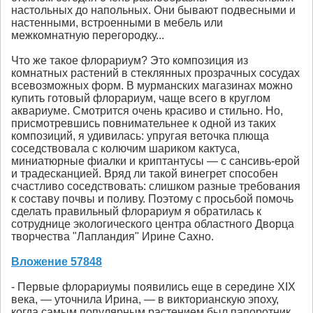
настольных до напольных. Они бывают подвесными и
настенными, встроенными в мебель или
межкомнатную перегородку...
Что же такое флорариум? Это композиция из
комнатных растений в стеклянных прозрачных сосудах
всевозможных форм. В мурманских магазинах можно
купить готовый флорариум, чаще всего в круглом
аквариуме. Смотрится очень красиво и стильно. Но,
присмотревшись повнимательнее к одной из таких
композиций, я удивилась: упругая веточка плюща
соседствовала с колючим шариком кактуса,
миниатюрные фиалки и криптантусы — с сансивь-ерой
и традесканцией. Вряд ли такой винегрет способен
счастливо соседствовать: слишком разные требования
к составу почвы и поливу. Поэтому с просьбой помочь
сделать правильный флорариум я обратилась к
сотруднице экологического центра областного Дворца
творчества "Лапландия" Ирине Сахно.
Вложение 57848
- Первые флорариумы появились еще в середине XIX
века, — уточнила Ирина, — в викторианскую эпоху,
когда самым популярным растением был папоротник,