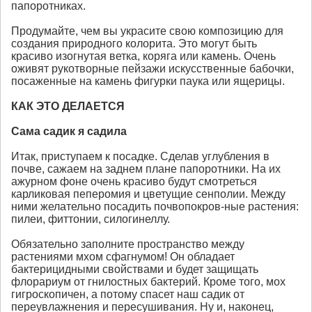
папоротниках.
Продумайте, чем вы украсите свою композицию для
создания природного колорита. Это могут быть
красиво изогнутая ветка, коряга или камень. Очень
оживят рукотворные пейзажи искусственные бабочки,
посаженные на камень фигурки паука или ящерицы.
КАК ЭТО ДЕЛАЕТСЯ
Сама садик я садила
Итак, приступаем к посадке. Сделав углубления в
почве, сажаем на заднем плане папоротники. На их
ажурном фоне очень красиво будут смотреться
карликовая пеперомия и цветущие сенполии. Между
ними желательно посадить почвопокров-ные растения:
пилеи, фиттонии, силогинеллу.
Обязательно заполните пространство между
растениями мхом сфагнумом! Он обладает
бактерицидными свойствами и будет защищать
флорариум от гнилостных бактерий. Кроме того, мох
гигроскопичен, а потому спасет наш садик от
переувлажнения и пересушивания. Ну и, наконец,