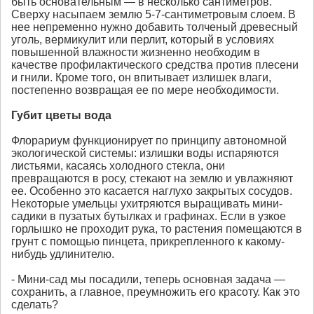
быть основательным — в несколько сантиметров.
Сверху насыпаем землю 5-7-сантиметровым слоем. В
нее непременно нужно добавить толченый древесный
уголь, вермикулит или перлит, который в условиях
повышенной влажности жизненно необходим в
качестве профилактического средства против плесени
и гнили. Кроме того, он впитывает излишек влаги,
постепенно возвращая ее по мере необходимости.
Губит цветы вода
Флорариум функционирует по принципу автономной
экологической системы: излишки воды испаряются
листьями, касаясь холодного стекла, они
превращаются в росу, стекают на землю и увлажняют
ее. Особенно это касается наглухо закрытых сосудов.
Некоторые умельцы ухитряются выращивать мини-
садики в пузатых бутылках и графинах. Если в узкое
горлышко не проходит рука, то растения помещаются в
грунт с помощью пинцета, прикрепленного к какому-
нибудь удлинителю.
- Мини-сад мы посадили, теперь основная задача —
сохранить, а главное, преумножить его красоту. Как это
сделать?