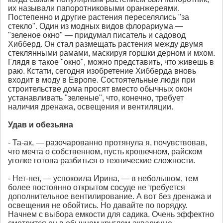
их называли папоротниковыми оранжереями.
Постепенно и другие растения переселялись "за
стекло". Один из модных видов флорариума —
"зеленое окно" — придумал писатель и садовод
Хибберд. Он стал размещать растения между двумя
стеклянными рамами, маскируя горшки дерном и мхом.
Глядя в такое "окно", можно представить, что живешь в
раю. Кстати, сегодня изобретение Хибберда вновь
входит в моду в Европе. Состоятельные люди при
строительстве дома просят вместо обычных окон
устанавливать "зеленые", что, конечно, требует
наличия дренажа, освещения и вентиляции.
Удав и обезьяна
- Та-ак, — разочарованно протянула я, почувствовав,
что мечта о собственном, пусть крошечном, райском
уголке готова разбиться о технические сложности.
- Нет-нет, — успокоила Ирина, — в небольшом, тем
более постоянно открытом сосуде не требуется
дополнительное вентилирование. А вот без дренажа и
освещения не обойтись. Но давайте по порядку.
Начнем с выбора емкости для садика. Очень эффектно