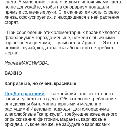
света. А маленькие ставьте рядом с источниками света,
но не допускайте, чтобы на флорариум попадали
прямые солнечные лучи. Стеклянная емкость, словно
линза, сфокусирует их, и находящиеся в ней растения
сгорят.
- При соблюдении этих элементарных правил хлопот с
флорариумом гораздо меньше, нежели с обычными
горшечными цветами, — улыбается Ирина. — Это тот
редкий случай, когда красота абсолютно не требует
жертв!
Ирина МАКСИМОВА.
ВАЖНО
Капризные, но очень красивые
Подбор растений
— важнейший этап, от которого
зависит успех всего дела. Обязательное требование —
они должны быть миниатюрными и медленно
растущими! Идеально подходят для флорариума
влаголюбивые "капризули", требующие ежедневного
опрыскивания: фиттонии, маранты, карликовые
орхидеи. И, конечно же, не забудьте о карликовых