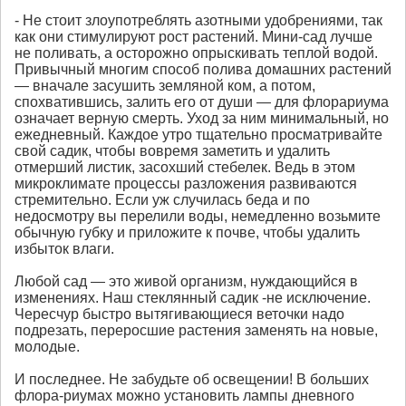
- Не стоит злоупотреблять азотными удобрениями, так
как они стимулируют рост растений. Мини-сад лучше
не поливать, а осторожно опрыскивать теплой водой.
Привычный многим способ полива домашних растений
— вначале засушить земляной ком, а потом,
спохватившись, залить его от души — для флорариума
означает верную смерть. Уход за ним минимальный, но
ежедневный. Каждое утро тщательно просматривайте
свой садик, чтобы вовремя заметить и удалить
отмерший листик, засохший стебелек. Ведь в этом
микроклимате процессы разложения развиваются
стремительно. Если уж случилась беда и по
недосмотру вы перелили воды, немедленно возьмите
обычную губку и приложите к почве, чтобы удалить
избыток влаги.
Любой сад — это живой организм, нуждающийся в
изменениях. Наш стеклянный садик -не исключение.
Чересчур быстро вытягивающиеся веточки надо
подрезать, переросшие растения заменять на новые,
молодые.
И последнее. Не забудьте об освещении! В больших
флора-риумах можно установить лампы дневного