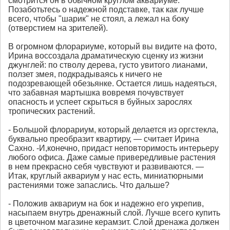
смотрится он в обычном круглом аквариуме.
Позаботьтесь о надежной подставке, так как лучше
всего, чтобы "шарик" не стоял, а лежал на боку
(отверстием на зрителей).
В огромном флорариуме, который вы видите на фото,
Ирина воссоздала драматическую сценку из жизни
джунглей: по стволу дерева, густо увитого лианами,
ползет змея, подкрадываясь к ничего не
подозревающей обезьянке. Остается лишь надеяться,
что забавная мартышка вовремя почувствует
опасность и успеет скрыться в буйных зарослях
тропических растений.
- Большой флорариум, который делается из оргстекла,
буквально преобразит квартиру, — считает Ирина
Сахно. -И,конечно, придаст неповторимость интерьеру
любого офиса. Даже самые привередливые растения
в нем прекрасно себя чувствуют и развиваются. —
Итак, круглый аквариум у нас есть, миниатюрными
растениями тоже запаслись. Что дальше?
- Положив аквариум на бок и надежно его укрепив,
насыпаем внутрь дренажный слой. Лучше всего купить
в цветочном магазине керамзит. Слой дренажа должен