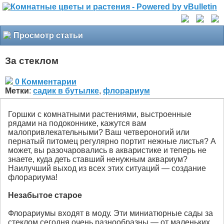
Просмотр статьи
За стеклом
0 Комментарии
Метки
:
садик в бутылке
,
флорариум
Горшки с комнатными растениями, выстроенные
рядами на подоконнике, кажутся вам
малопривлекательными? Ваш четвероногий или
пернатый питомец регулярно портит нежные листья? А
может, вы разочаровались в акваристике и теперь не
знаете, куда деть ставший ненужным аквариум?
Наилучший выход из всех этих ситуаций — создание
флорариума!
Незабытое старое
Флорариумы входят в моду. Эти миниатюрные сады за
стеклом сегодня очень разнообразны — от маленьких