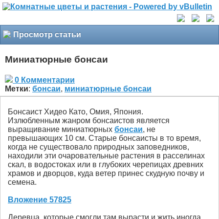
Просмотр статьи
Миниатюрные бонсаи
0 Комментарии
Метки
:
бонсаи
,
миниатюрные бонсаи
Бонсаист Хидео Като, Омия, Япония.
Излюбленным жанром бонсаистов является
выращивание миниатюрных
бонсаи
, не
превышающих 10 см. Старые бонсаисты в то время,
когда не существовало природных заповедников,
находили эти очаровательные растения в расселинах
скал, в водостоках или в глубоких черепицах древних
храмов и дворцов, куда ветер принес скудную почву и
семена.
Вложение 57825
Деревца, которые смогли там вырасти и жить иногда