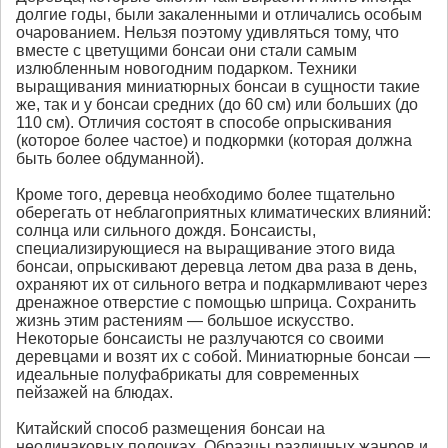
долгие годы, были закаленными и отличались особым
очарованием. Нельзя поэтому удивляться тому, что
вместе с цветущими бонсаи они стали самым
излюбленным новогодним подарком. Техники
выращивания миниатюрных бонсаи в сущности такие
же, так и у бонсаи средних (до 60 см) или больших (до
110 см). Отличия состоят в способе опрыскивания
(которое более частое) и подкормки (которая должна
быть более обдуманной).
Кроме того, деревца необходимо более тщательно
оберегать от неблагоприятных климатических влияний:
солнца или сильного дождя. Бонсаисты,
специализирующиеся на выращивание этого вида
бонсаи, опрыскивают деревца летом два раза в день,
охраняют их от сильного ветра и подкармливают через
дренажное отверстие с помощью шприца. Сохранить
жизнь этим растениям — большое искусство.
Некоторые бонсаисты не разлучаются со своими
деревцами и возят их с собой. Миниатюрные бонсаи —
идеальные полуфабрикаты для современных
пейзажей на блюдах.
Китайский способ размещения бонсаи на
неодинаковых полочках. Образцы различных жанров и