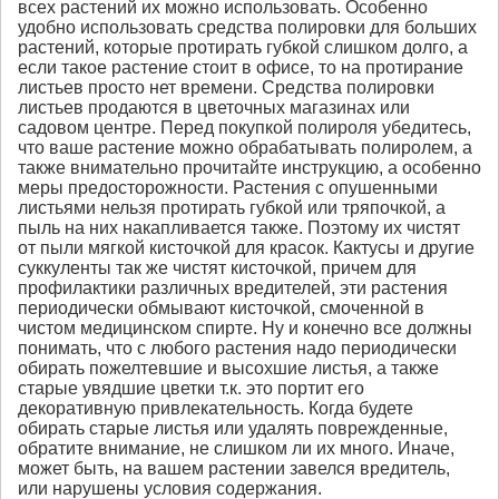
всех растений их можно использовать. Особенно
удобно использовать средства полировки для больших
растений, которые протирать губкой слишком долго, а
если такое растение стоит в офисе, то на протирание
листьев просто нет времени. Средства полировки
листьев продаются в цветочных магазинах или
садовом центре. Перед покупкой полироля убедитесь,
что ваше растение можно обрабатывать полиролем, а
также внимательно прочитайте инструкцию, а особенно
меры предосторожности. Растения с опушенными
листьями нельзя протирать губкой или тряпочкой, а
пыль на них накапливается также. Поэтому их чистят
от пыли мягкой кисточкой для красок. Кактусы и другие
суккуленты так же чистят кисточкой, причем для
профилактики различных вредителей, эти растения
периодически обмывают кисточкой, смоченной в
чистом медицинском спирте. Ну и конечно все должны
понимать, что с любого растения надо периодически
обирать пожелтевшие и высохшие листья, а также
старые увядшие цветки т.к. это портит его
декоративную привлекательность. Когда будете
обирать старые листья или удалять поврежденные,
обратите внимание, не слишком ли их много. Иначе,
может быть, на вашем растении завелся вредитель,
или нарушены условия содержания.