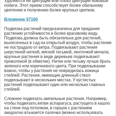
Удаляются не цветущие или плохо цветущие боковые
побеги. Этот прием способствует более обильному
цветению и получению более крупных цветков.
Вложение 57160
Подвязка растений предназначена для придания
растению устойчивости и более красивому виду.
Подвязка должна быть обязательна для растений,
вынесенных в сад на открытый воздух, чтобы растение
не пострадало от ветра. Подвязывают растения
шерстяной ниткой, мягкой тесьмой, ленточкой мочала,
крупные растения в виде деревьев подвязывают
проволокой (в обмотке). Нитки или тесьму лучше брать
зеленого или коричневого цвета. При подвязывании
важно, чтобы у растения не повредилась кожица
стеблей. Растения, имеющие длинный ствол
подвязывают в нескольких местах. У кустистых
растений подвязывают один или несколько главных
стеблей.
Сложнее подвязать ампельные растения. Например,
чтобы подвязать ветви аспарагуса, растущего в кашпо
на стене под потолком, в горшок с растением
аккуратно втыкается палочка (можно использовать