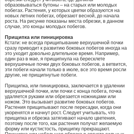
образовываться бутоны – на старых или молодых
побегах. Растения, у которых цветки образуются на
новых летних побегах, обрезают весной, до начала
роста. На рисунке показаны места обрезки, в данном
случае, это концы молодых побегов.
Прищипка или пиницировка
Кстати: не всегда прищипывание верхушечной почки
сразу приводит к развитию боковых побегов иногда на
это уходит довольно длительное время. Например,
один раз в мае, я прищипнула на бересклете
верхушечные почки двух боковых побегов, а ветвится,
эти побеги начали только в июле, все это время росли
другие, не прищипнутые побеги.
Прищипка, или пиницировка, заключается в удалении
верхушечной почки, или почки с конца побега, почка
удаляется руками или обрезается ножницами или
ножом. Это вызывает развитие боковых побегов.
Растения прищипывают после пересадки, когда они
укоренятся и начнут рост. Следует учитывать, что
прищипка и обрезка затягивают начало цветения,
поэтому после того, как растения получат желаемую
форму или кустистость, прищипку прекращают.