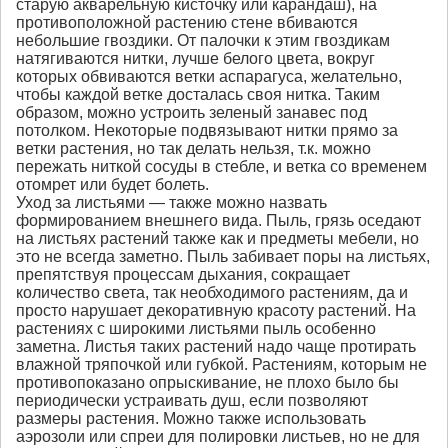
старую акварельную кисточку или карандаш), на
противоположной растению стене вбиваются
небольшие гвоздики. От палочки к этим гвоздикам
натягиваются нитки, лучше белого цвета, вокруг
которых обвиваются ветки аспарагуса, желательно,
чтобы каждой ветке досталась своя нитка. Таким
образом, можно устроить зеленый занавес под
потолком. Некоторые подвязывают нитки прямо за
ветки растения, но так делать нельзя, т.к. можно
пережать ниткой сосуды в стебле, и ветка со временем
отомрет или будет болеть.
Уход за листьями — также можно назвать
формированием внешнего вида. Пыль, грязь оседают
на листьях растений также как и предметы мебели, но
это не всегда заметно. Пыль забивает поры на листьях,
препятствуя процессам дыхания, сокращает
количество света, так необходимого растениям, да и
просто нарушает декоративную красоту растений. На
растениях с широкими листьями пыль особенно
заметна. Листья таких растений надо чаще протирать
влажной тряпочкой или губкой. Растениям, которым не
противопоказано опрыскивание, не плохо было бы
периодически устраивать душ, если позволяют
размеры растения. Можно также использовать
аэрозоли или спреи для полировки листьев, но не для