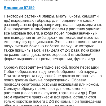
Вложение 57159
Некоторые растения (лавры, мирты, биоты, самшит и
др.) выдерживают обрезку, для придания им самых
разнообразных форм, например, шара, пирамиды и т.п.
Для получения штамбовой формы у растения удаляют
все боковые побеги, а когда побег, предназначенный
для выведения штамба, достигнет желаемой высоты,
его верхушку прищипывают. Это вызовет появление из
пазух листьев боковых побегов, верхушки которых
также прищипывают, и так делают 2-3 раза, пока крона
не разветвится достаточно хорошо. В штамбовой
форме выращивают розы, пеларгонии, фуксии и др.
Обрезку проводят ежегодно весной, после пересадки.
Побеги обрезаются над почкой, обращенной наружу.
При этом черенка над почкой не должно оставаться, но
почка должна быть не поврежденной. Обрезку
проводят секатором, острыми ножницами или ножом.
Сильную обрезку применяют для омоложения
растения (пеларгонии, фуксии, гортензии и др.). При
этом удаляется практически вся крона, оставляются
только короткие побеги с 2-3 почками. При проведении
обрезки следует учитывать, где должны