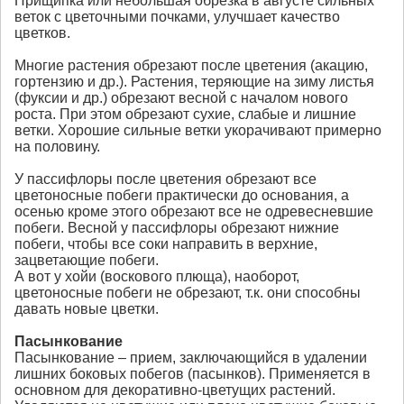
Прищипка или небольшая обрезка в августе сильных
веток с цветочными почками, улучшает качество
цветков.
Многие растения обрезают после цветения (акацию,
гортензию и др.). Растения, теряющие на зиму листья
(фуксии и др.) обрезают весной с началом нового
роста. При этом обрезают сухие, слабые и лишние
ветки. Хорошие сильные ветки укорачивают примерно
на половину.
У пассифлоры после цветения обрезают все
цветоносные побеги практически до основания, а
осенью кроме этого обрезают все не одревесневшие
побеги. Весной у пассифлоры обрезают нижние
побеги, чтобы все соки направить в верхние,
зацветающие побеги.
А вот у хойи (воскового плюща), наоборот,
цветоносные побеги не обрезают, т.к. они способны
давать новые цветки.
Пасынкование
Пасынкование – прием, заключающийся в удалении
лишних боковых побегов (пасынков). Применяется в
основном для декоративно-цветущих растений.