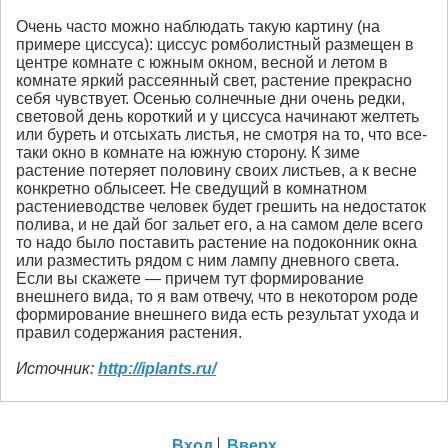
Очень часто можно наблюдать такую картину (на
примере циссуса): циссус ромболистный размещен в
центре комнате с южным окном, весной и летом в
комнате яркий рассеянный свет, растение прекрасно
себя чувствует. Осенью солнечные дни очень редки,
световой день короткий и у циссуса начинают желтеть
или буреть и отсыхать листья, не смотря на то, что все-
таки окно в комнате на южную сторону. К зиме
растение потеряет половину своих листьев, а к весне
конкретно облысеет. Не сведущий в комнатном
растениеводстве человек будет грешить на недостаток
полива, и не дай бог зальет его, а на самом деле всего
то надо было поставить растение на подоконник окна
или разместить рядом с ним лампу дневного света.
Если вы скажете — причем тут формирование
внешнего вида, то я вам отвечу, что в некотором роде
формирование внешнего вида есть результат ухода и
правил содержания растения.
Источник:
http://iplants.ru/
Вход
Вверх