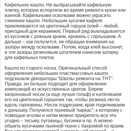
Кафельное кашпо. Не выбрасывайте кафельную
плитку, которую испортили во время ремонта кухни или
ванной. Кафельными осколками можно украсить
глиняное кашпо. Небольшие кусочки кафеля
приклеиваются на цветочный горшок (клей – любой,
пригодный для керамики). Первый ряд выкладывается
из кусочков с ровным краем, вровень с горлышком. А
дальше – как получится, не обращая внимания на
зазоры между осколками. Потом, когда клей высохнет,
в эти зазоры резиновым шпателем нанесем затирку
для кафельных плиток.
Кашпо из старого носка. Оригинальный способ
оформления небольших пластмассовых кашпо
подсказали декораторы “Школы ремонта на ТНТ”.
Правда, он больше подходит для оформления
композиций из искусственных цветов. Берем
капроновый носок (а еще лучше гольф) и натягиваем
его на цветочный горшочек так, чтобы резинка легла
вдоль горловины. Носок подрезаем, края подклеиваем
к донышку. Получился тканевый “каркас”, к которому с
помощью иголки и нитки можно прикрепить все что
угодно – тесьму, пуговицы, бусинки и пр. А можно
обшить кусочками льняной ткани с бахромой по краям.