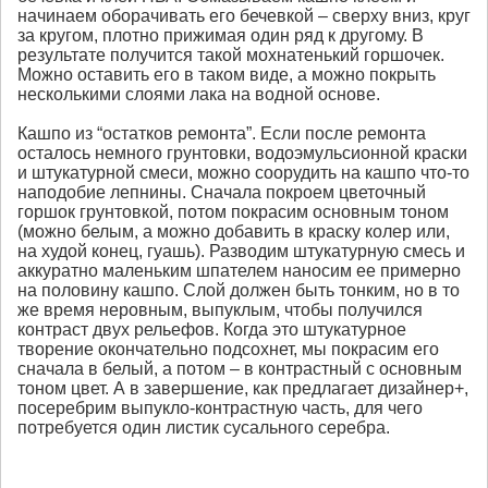
начинаем оборачивать его бечевкой – сверху вниз, круг
за кругом, плотно прижимая один ряд к другому. В
результате получится такой мохнатенький горшочек.
Можно оставить его в таком виде, а можно покрыть
несколькими слоями лака на водной основе.
Кашпо из “остатков ремонта”. Если после ремонта
осталось немного грунтовки, водоэмульсионной краски
и штукатурной смеси, можно соорудить на кашпо что-то
наподобие лепнины. Сначала покроем цветочный
горшок грунтовкой, потом покрасим основным тоном
(можно белым, а можно добавить в краску колер или,
на худой конец, гуашь). Разводим штукатурную смесь и
аккуратно маленьким шпателем наносим ее примерно
на половину кашпо. Слой должен быть тонким, но в то
же время неровным, выпуклым, чтобы получился
контраст двух рельефов. Когда это штукатурное
творение окончательно подсохнет, мы покрасим его
сначала в белый, а потом – в контрастный с основным
тоном цвет. А в завершение, как предлагает дизайнер+,
посеребрим выпукло-контрастную часть, для чего
потребуется один листик сусального серебра.