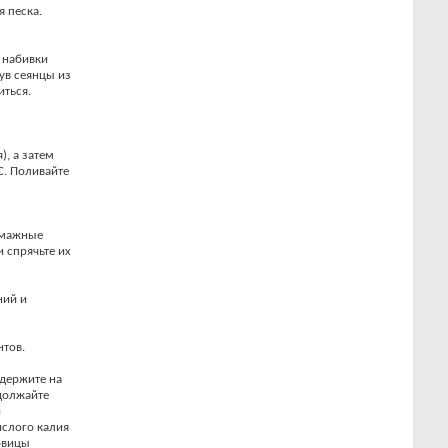
 песка.
 набивки
нув сеянцы из
иться.
), а затем
С. Поливайте
умажные
 спрячьте их
ний и
нтов.
 держите на
одолжайте
и
кислого калия
ковицы