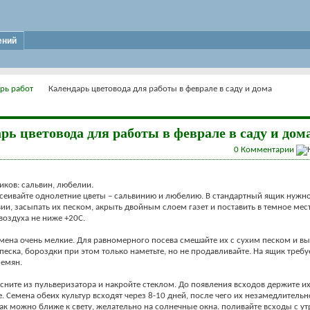
ений
рь работ
Календарь цветовода для работы в феврале в саду и дома
рь цветовода для работы в феврале в саду и дом
0
Комментарии
ников: сальвин, любелии.
сеивайте однолетние цветы – сальвинию и любелию. В стандартный ящик нужно
вии, засыпать их песком, акрыть двойным слоем газет и поставить в темное мест
воздуха не ниже +20С.
мена очень мелкие. Для равномерного посева смешайте их с сухим песком и вы
песка, бороздки при этом только наметьте, но не продавливайте. На ящик требу
семян.
ните из пульверизатора и накройте стеклом. До появления всходов держите и
. Семена обеих культур всходят через 8-10 дней, после чего их незамедлительн
как можно ближе к свету, желательно на солнечные окна. поливайте всходы с ут