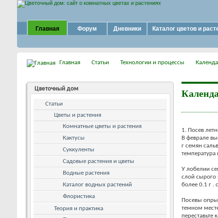
Главная
Форум
Дневники
Каталог цветов и раст
Главная
Статьи
Технологии и процессы
Календа
Цветочный дом
Календа
Статьи
Цветы и растения
Комнатные цветы и растения
1. Посев лет
Кактусы
В феврале вы
г семян саль
Суккуленты
температура 
Садовые растения и цветы
У лобелии се
Водные растения
слой сырого 
Каталог водных растений
более 0.1 г . 
Флористика
Посевы опрыс
темном месте
Теория и практика
переставьте 