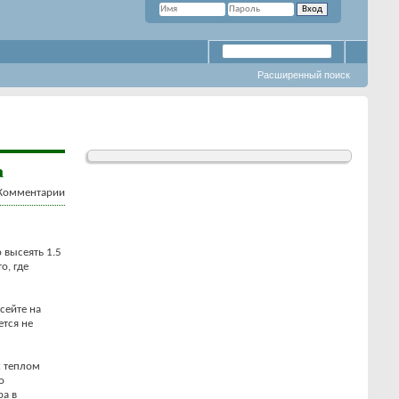
Расширенный поиск
а
 высеять 1.5
о, где
сейте на
ется не
х теплом
о
ра в