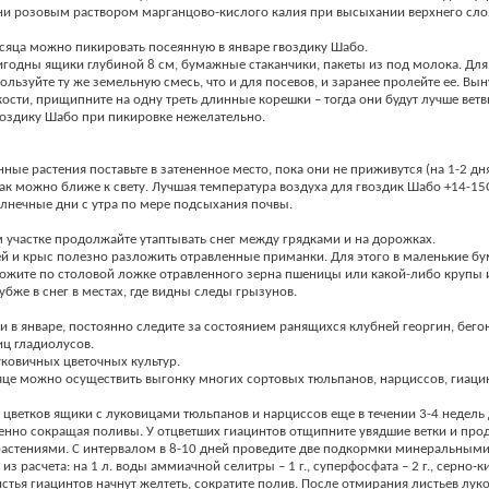
и розовым раствором марганцово-кислого калия при высыхании верхнего слоя
есяца можно пикировать посеянную в январе гвоздику Шабо.
игодны ящики глубиной 8 см, бумажные стаканчики, пакеты из под молока. Для
ользуйте ту же земельную смесь, что и для посевов, и заранее пролейте ее. Вы
ости, прищипните на одну треть длинные корешки – тогда они будут лучше ветв
воздику Шабо при пикировке нежелательно.
ные растения поставьте в затененное место, пока они не приживутся (на 1-2 дня
как можно ближе к свету. Лучшая температура воздуха для гвоздик Шабо +14-15
олнечные дни с утра по мере подсыхания почвы.
м участке продолжайте утаптывать снег между грядками и на дорожках.
й и крыс полезно разложить отравленные приманки. Для этого в маленькие б
ожите по столовой ложке отравленного зерна пшеницы или какой-либо крупы и
убже в снег в местах, где видны следы грызунов.
ак и в январе, постоянно следите за состоянием ранящихся клубней георгин, бего
ц гладиолусов.
уковичных цветочных культур.
яце можно осуществить выгонку многих сортовых тюльпанов, нарциссов, гиаци
 цветков ящики с луковицами тюльпанов и нарциссов еще в течении 3-4 недель
пенно сокращая поливы. У отцветших гиацинтов отщипните увядшие ветки и пр
растениями. С интервалом в 8-10 дней проведите две подкормки минеральным
з расчета: на 1 л. воды аммиачной селитры – 1 г., суперфосфата – 2 г., серно-
 листья гиацинтов начнут желтеть, сократите полив. После отмирания листьев лу