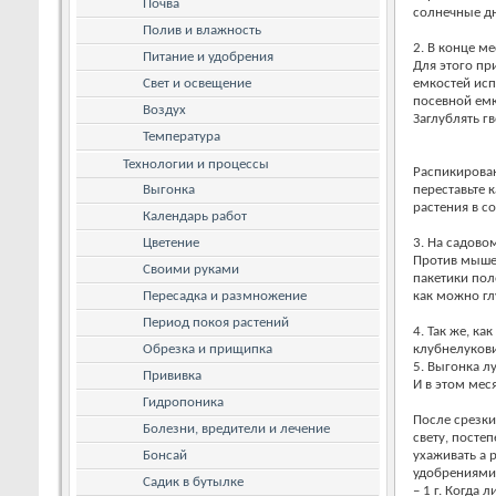
Почва
солнечные дн
Полив и влажность
2. В конце м
Питание и удобрения
Для этого пр
Свет и освещение
емкостей исп
посевной емк
Воздух
Заглублять г
Температура
Технологии и процессы
Распикирован
Выгонка
переставьте 
растения в с
Календарь работ
Цветение
3. На садово
Против мыше
Своими руками
пакетики пол
Пересадка и размножение
как можно гл
Период покоя растений
4. Так же, к
Обрезка и прищипка
клубнелукови
5. Выгонка л
Прививка
И в этом мес
Гидропоника
После срезки
Болезни, вредители и лечение
свету, посте
Бонсай
ухаживать а 
удобрениями и
Садик в бутылке
– 1 г. Когда