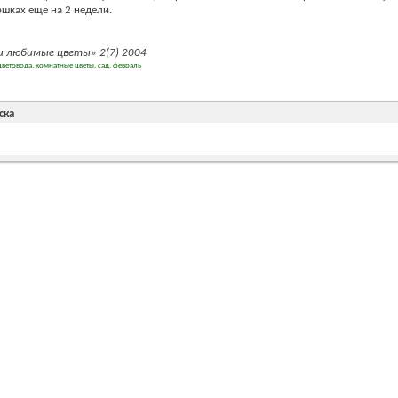
ршках еще на 2 недели.
 любимые цветы» 2(7) 2004
цветовода
,
комнатные цветы
,
сад
,
февраль
ска