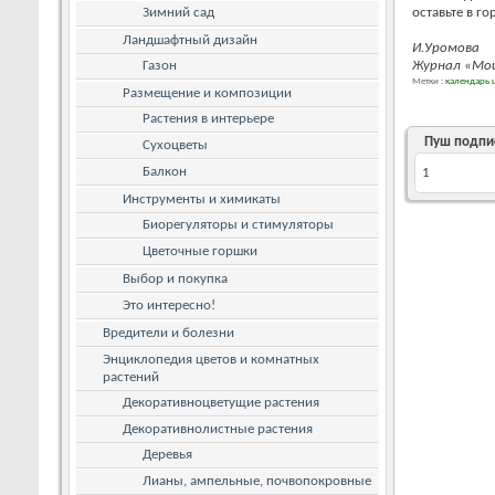
Зимний сад
оставьте в го
Ландшафтный дизайн
И.Уромова
Газон
Журнал «Мои
Метки :
календарь 
Размещение и композиции
Растения в интерьере
Пуш подпи
Сухоцветы
Балкон
1
Инструменты и химикаты
Биорегуляторы и стимуляторы
Цветочные горшки
Выбор и покупка
Это интересно!
Вредители и болезни
Энциклопедия цветов и комнатных
растений
Декоративноцветущие растения
Декоративнолистные растения
Деревья
Лианы, ампельные, почвопокровные