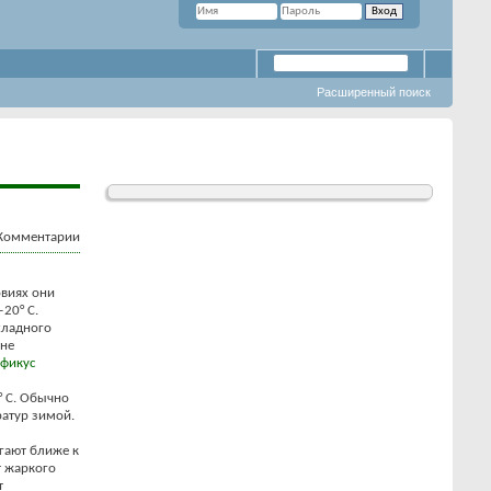
Расширенный поиск
овиях они
20° С.
хладного
 не
фикус
° С. Обычно
атур зимой.
агают ближе к
т жаркого
т