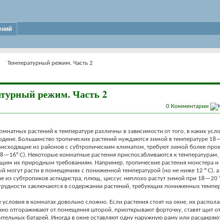
ений
Температурный режим. Часть 2
турный режим. Часть 2
0
Комментарии
омнатных растений к температуре различны в зависимости от того, в каких усл
одине. Большинство тропических растений нуждаются зимой в температуре 18—
оисходящие из районов с субтропическим климатом, требуют зимой более про
8—16° С). Некоторые комнатные растения приспосабливаются к температурам,
ющим их природным требованиям. Например, тропические растения монстера и
й могут расти в помещениях с пониженной температурой (но не ниже 12 ° С), а
 из субтропиков аспидистра, плющ, циссус неплохо растут зимой при 18—20 
трудности заключаются в содержании растений, требующих пониженных темпер
е условия в комнатах довольно сложно. Если растения стоят на окне, их распол
ично отгораживают от помещения шторой, приоткрывают форточку, ставят щит о
ительных батарей. Иногда в окне оставляют одну наружную раму или расширяю