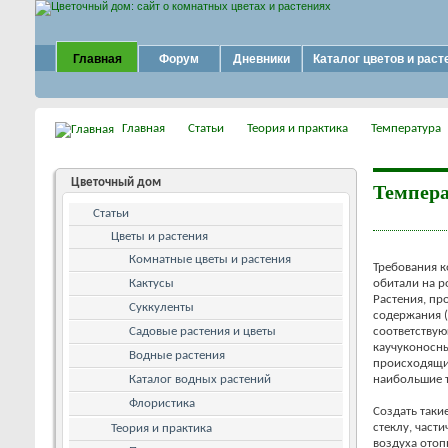
Главная
Форум
Дневники
Каталог цветов и раст
Главная
Статьи
Теория и практика
Температура
Цветочный дом
Темпера
Статьи
Цветы и растения
Комнатные цветы и растения
Требования к
Кактусы
обитали на р
Растения, пр
Суккуленты
содержания (
Садовые растения и цветы
соответству
каучуконосны
Водные растения
происходящие
Каталог водных растений
наибольшие 
Флористика
Создать таки
стеклу, част
Теория и практика
воздуха отоп