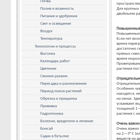
Почва
пространство
Полив и влажность
Для крупных 
двойными рам
Питание и удобрения
Свет и освещение
Повышенные
Воздух
Повышенные т
Температура
Если нет воз
время перегр
Технологии и процессы
достаточно с
Выгонка
прямых сквоз
время морозо
Календарь работ
Проветривани
Цветение
растения пос
Своими руками
Отрицательн
Пересадка и размножение
Отрицательно
Особенно чув
Период покоя растений
находятся, н
Обрезка и прищипка
на окнах. Зд
усваивают во
Прививка
толщиной 1—2
Гидропоника
растения с о
Болезни, вредители и лечение
Очень важно
Бонсай
Очень важно
на 2—3° С (и
Садик в бутылке
веществ на д