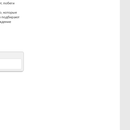
т, побеги
р, которые
я подбирают
аждение