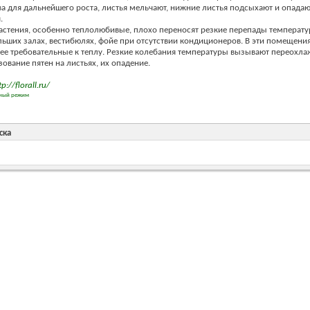
а для дальнейшего роста, листья мельчают, нижние листья подсыхают и опадаю
.
стения, особенно теплолюбивые, плохо переносят резкие перепады температу
ьших залах, вестибюлях, фойе при отсутствии кондиционеров. В эти помещени
ее требовательные к теплу. Резкие колебания температуры вызывают переохл
зование пятен на листьях, их опадение.
tp://florall.ru/
рный режим
ска