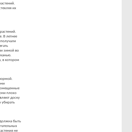
растений.
текляя их
растений.
. В летнее
 получали
егать
ии зимой во
тканью.
, в котором
нормой.
они
размещенные
орни плохо
авляют доску
о убирать
 должна быть
итательных
астения не