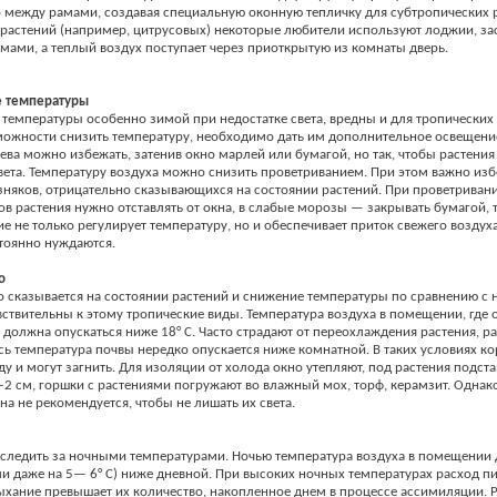
 между рамами, создавая специальную оконную тепличку для субтропических 
растений (например, цитрусовых) некоторые любители используют лоджии, зас
ами, а теплый воздух поступает через приоткрытую из комнаты дверь.
 температуры
емпературы особенно зимой при недостатке света, вредны и для тропических 
можности снизить температуру, необходимо дать им дополнительное освещение
ева можно избежать, затенив окно марлей или бумагой, но так, чтобы растения
вета. Температуру воздуха можно снизить проветриванием. При этом важно изб
няков, отрицательно сказывающихся на состоянии растений. При проветриван
в растения нужно отставлять от окна, в слабые морозы — закрывать бумагой, 
е не только регулирует температуру, но и обеспечивает приток свежего воздуха
тоянно нуждаются.
о
 сказывается на состоянии растений и снижение температуры по сравнению с 
ствительны к этому тропические виды. Температура воздуха в помещении, где 
е должна опускаться ниже 18° С. Часто страдают от переохлаждения растения, 
есь температура почвы нередко опускается ниже комнатной. В таких условиях к
ду и могут загнить. Для изоляции от холода окно утепляют, под растения подст
 см, горшки с растениями погружают во влажный мох, торф, керамзит. Однак
кна не рекомендуется, чтобы не лишать их света.
 следить за ночными температурами. Ночью температура воздуха в помещении
ли даже на 5— 6° С) ниже дневной. При высоких ночных температурах расход п
ыхание превышает их количество, накопленное днем в процессе ассимиляции. Р