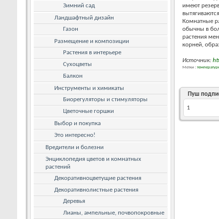
Зимний сад
имеют резерв
вытягиваются
Ландшафтный дизайн
Комнатные ра
Газон
обычны в бол
растения мен
Размещение и композиции
корней, обра
Растения в интерьере
Источник:
ht
Сухоцветы
Метки :
температу
Балкон
Инструменты и химикаты
Пуш подпи
Биорегуляторы и стимуляторы
1
Цветочные горшки
Выбор и покупка
Это интересно!
Вредители и болезни
Энциклопедия цветов и комнатных
растений
Декоративноцветущие растения
Декоративнолистные растения
Деревья
Лианы, ампельные, почвопокровные