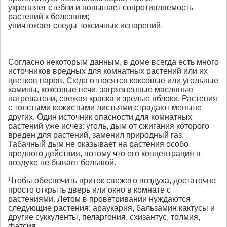
укрепляет стебли и повышает сопротивляемость
растений к болезням;
уничтожает следы токсичных испарений.
Согласно некоторым данным, в доме всегда есть много
источников вредных для комнатных растений или их
цветков паров. Сюда относятся коксовые или угольные
камины, коксовые печи, загрязненные масляные
нагреватели, свежая краска и зрелые яблоки. Растения
с толстыми кожистыми листьями страдают меньше
других. Один источник опасности для комнатных
растений уже исчез: уголь, дым от сжигания которого
вреден для растений, заменил природный газ.
Табачный дым не оказывает на растения особо
вредного действия, потому что его концентрация в
воздухе не бывает большой.
Чтобы обеспечить приток свежего воздуха, достаточно
просто открыть дверь или окно в комнате с
растениями. Летом в проветривании нуждаются
следующие растения: араукария, бальзамин,кактусы и
другие суккуленты, пеларгония, схизантус, толмия,
фатсия.