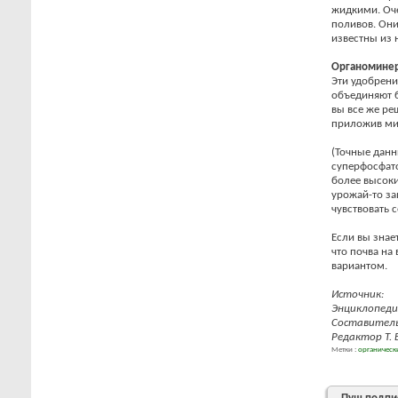
жидкими. Оч
поливов. Они
известны из 
Органоминер
Эти удобрени
объединяют б
вы все же ре
приложив мин
(Точные данн
суперфосфато
более высоки
урожай-то за
чувствовать 
Если вы знае
что почва на
вариантом.
Источник:
Энциклопеди
Составитель
Редактор Т. 
Метки :
органическ