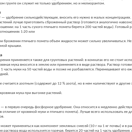
том грунте он служит не только удобрением, но и мелиорантом.
т
 — удобрение сильнодействующее, вносить его нужно в малых концентрациях.
стений лучше приготовить сброженный раствор (готовится аналогично навозно
ошении: на 1 часть сухого птичьего помета берется 200 частей воды). Готовый 
оотношениях 1:20 или
и брожении птичьего помета объем жидкости может сильно увеличиваться. Не
амой крышки.
ка
брения применяется также для грунтовых растений: в комнатах его не стоит испо
ровяная мука вносится в землю или применяется в виде раствора. Раствор готови
1 часть муки на 50 частей воды и позже не разбавляется. Перемешивают его еж
дней.
е считается азотным (содержит до 12 % азота), но в нем наличествуют и другие
кровяная мука при выгонке растений.
 — в первую очередь фосфорное удобрение. Она относится к медленно действ
в отличие от кровяной муки и птичьего помета). Лучше всего использовать ее д
ов.
 может применяться как компонент земляных смесей (10 г на 1 кг почвы) и в ра
я раствора вода используется горячая, берется 20 частей на 1 часть удобрения,