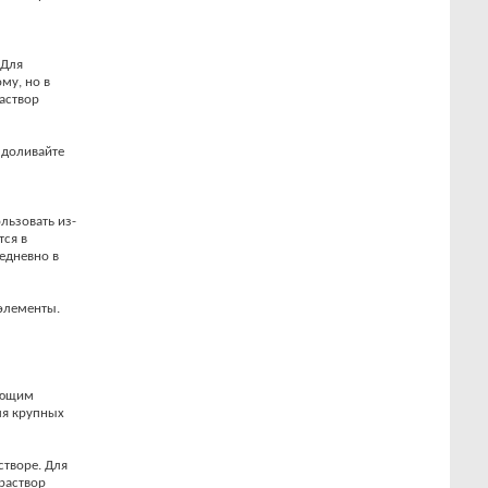
 Для
му, но в
раствор
 доливайте
льзовать из-
тся в
едневно в
 элементы.
ующим
ля крупных
створе. Для
 раствор