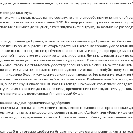
 дважды в день в течение недели, затем фильтруют и разводят в соотношении 1
жки и роговая мука
я похожи на предыдущее как по составу, так и по способу применения, с той ра
си их применяют в соотношении 1:30. Раствор роговых стружек готовят с горя
овление занимает до 20 дней, затем жидкость фильтруют, но больше не разводят
и сидеральные удобрения, можно назвать «зелеными удобрениями». Речь здесь
собственно об их окраске. Некоторые растения настолько хорошо умеют впитыва
элементы из почвы, что не требуется специальных усилий для превращения их 
ерегной — достаточно с осени закопать их остатки. Люпин, который и сам по с
 давно используется в качестве зеленого удобрения. С этой целью им засевают 
х масштабах. По химическому составу зеленая масса люпина может заменять 
навоза. Если вам не повезло с почвой садового участка, попробуйте пару лет 
 — и красиво будет, и улучшение земли гарантировано. Это растение поднимет 
все питательные вещества из глубоких слоев почвы. Клубеньковые бактерии, ж
а, вносят в грунт около 100 кг азота на гектар! Похожими свойствами обладает
о, учитывая «внешние данные» люпина, предпочтение стоит отдать ему. Для ко
но прикопать в почву увядший люпиновый букет.
ванные жидкие органические удобрения
фективны и просты в применении готовые концентрированные органические уд
сортимент в магазинах довольно велик: от жидких «Agricol» или «Радуги» до с
 смесей для определенных цветов. Главное — точно соблюдать рекомендован
ед: подобные готовые удобрения бывают не только органическими, как и не тол