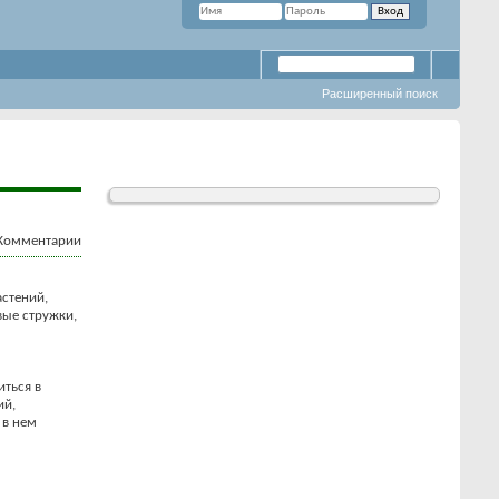
Расширенный поиск
стений,
овые стружки,
ться в
ий,
 в нем