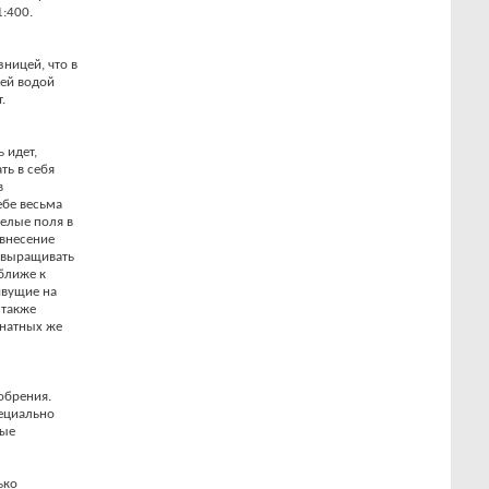
:400.
зницей, что в
чей водой
.
 идет,
ть в себя
в
ебе весьма
целые поля в
внесение
повыращивать
ближе к
ивущие на
 также
мнатных же
обрения.
пециально
ные
ько