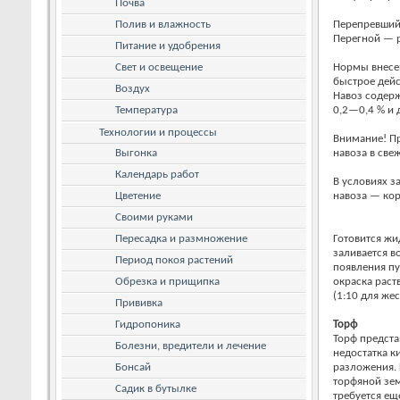
Почва
Полив и влажность
Перепревший
Перегной — р
Питание и удобрения
Свет и освещение
Нормы внесен
быстрое дейс
Воздух
Навоз содерж
Температура
0,2—0,4 % и 
Технологии и процессы
Внимание! Пр
Выгонка
навоза в све
Календарь работ
В условиях з
Цветение
навоза — кор
Своими руками
Пересадка и размножение
Готовится жи
заливается в
Период покоя растений
появления пу
Обрезка и прищипка
окраска раст
(1:10 для же
Прививка
Гидропоника
Торф
Торф предста
Болезни, вредители и лечение
недостатка к
Бонсай
разложения. 
торфяной зем
Садик в бутылке
требуется ещ