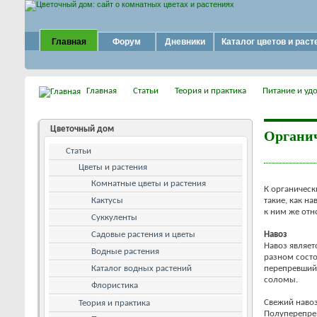
Главная
Форум
Дневники
Каталог цветов и раст
Главная
Статьи
Теория и практика
Питание и уд
Цветочный дом
Органич
Статьи
Цветы и растения
Комнатные цветы и растения
К органическ
Кактусы
такие, как на
к ним же отн
Суккуленты
Садовые растения и цветы
Навоз
Навоз являет
Водные растения
разном состо
Каталог водных растений
перепревший 
соломы.
Флористика
Свежий навоз
Теория и практика
Полуперепрев