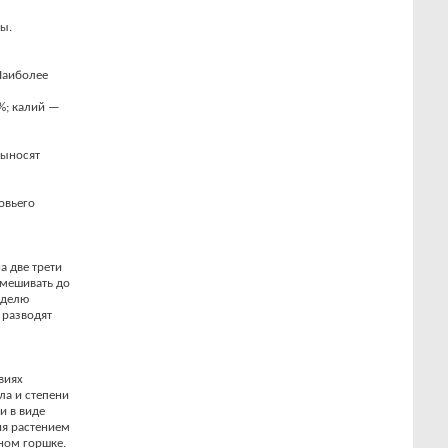
ы.
 Наиболее
%; калий —
выносят
овьего
а две трети
емешивать до
еделю
 разводят
виях
ла и степени
и в виде
ия растением
чном горшке.