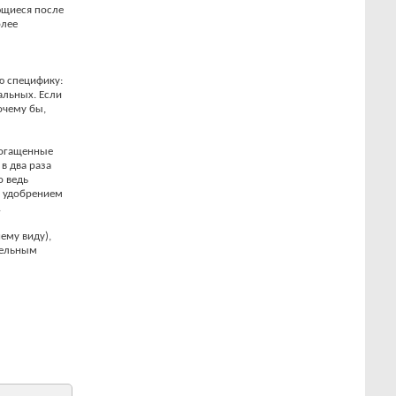
ющиеся после
олее
ю специфику:
альных. Если
очему бы,
богащенные
в два раза
о ведь
им удобрением
.
ему виду),
тельным