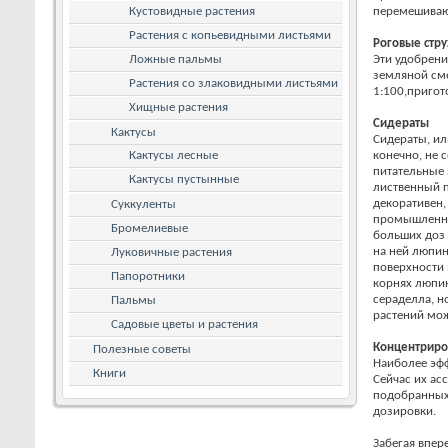
Кустовидные растения
перемешивают
Растения с копьевидными листьями
Роговые стру
Ложные пальмы
Эти удобрени
земляной сме
Растения со злаковидными листьями
1:100,пригот
Хищные растения
Сидераты
Кактусы
Сидераты, ил
Кактусы лесные
конечно, не 
питательные 
Кактусы пустынные
лиственный п
декоративен,
Суккуленты
промышленны
Бромелиевые
больших доз 
на ней люпин
Луковичные растения
поверхности 
Папоротники
корнях люпин
сераделла, н
Пальмы
растений мож
Садовые цветы и растения
Концентриро
Полезные советы
Наиболее эф
Книги
Сейчас их ас
подобранных
дозировки.
Забегая впер