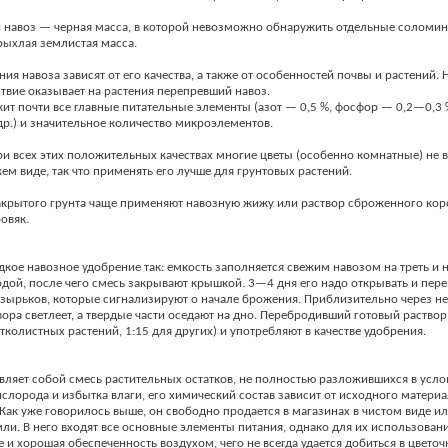
 навоз — черная масса, в которой невозможно обнаружить отдельные соломин
ыхлая землистая масса.
ия навоза зависят от его качества, а также от особенностей почвы и растений.
твие оказывает на растения перепревший навоз.
ит почти все главные питательные элементы (азот — 0,5 %, фосфор — 0,2—0,3 
др.) и значительное количество микроэлементов.
и всех этих положительных качествах многие цветы (особенно комнатные) не 
жем виде, так что применять его лучше для грунтовых растений.
акрытого грунта чаще применяют навозную жижу или раствор сброженного кор
овяк.
дкое навозное удобрение так: емкость заполняется свежим навозом на треть и н
одой, после чего смесь закрывают крышкой. 3—4 дня его надо открывать и пер
зырьков, которые сигнализируют о начале брожения. Приблизительно через н
вора светлеет, а твердые части оседают на дно. Перебродивший готовый раствор
стколистных растений, 1:15 для других) и употребляют в качестве удобрения.
вляет собой смесь растительных остатков, не полностью разложившихся в усло
ислорода и избытка влаги, его химический состав зависит от исходного материа
Как уже говорилось выше, он свободно продается в магазинах в чистом виде ил
ли. В него входят все основные элементы питания, однако для их использован
е и хорошая обеспеченность воздухом, чего не всегда удается добиться в цвето