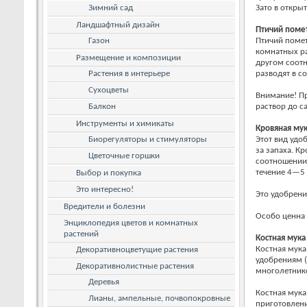
Зимний сад
Зато в откры
Ландшафтный дизайн
Птичий поме
Газон
Птичий помет
комнатных ра
Размещение и композиции
другом соотн
Растения в интерьере
разводят в с
Сухоцветы
Внимание! Пр
Балкон
раствор до с
Инструменты и химикаты
Кровяная му
Биорегуляторы и стимуляторы
Этот вид удо
за запаха. К
Цветочные горшки
соотношении 
течение 4—5 
Выбор и покупка
Это интересно!
Это удобрени
Вредители и болезни
Особо ценна 
Энциклопедия цветов и комнатных
растений
Костная мука
Костная мука
Декоративноцветущие растения
удобрениям (
Декоративнолистные растения
многолетник
Деревья
Костная мука
Лианы, ампельные, почвопокровные
приготовлени