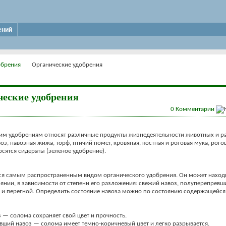
ений
обрения
Органические удобрения
еские удобрения
0
Комментарии
им удобрениям относят различные продукты жизнедеятельности животных и ра
воз, навозная жижа, торф, птичий помет, кровяная, костная и роговая мука, рог
осятся сидераты (зеленое удобрение).
ся самым распространенным видом органического удобрения. Он может находи
янии, в зависимости от степени его разложения: свежий навоз, полуперепревш
и перегной. Определить состояние навоза можно по состоянию содержащейся
 — солома сохраняет свой цвет и прочность.
ший навоз — солома имеет темно-коричневый цвет и легко разрывается.