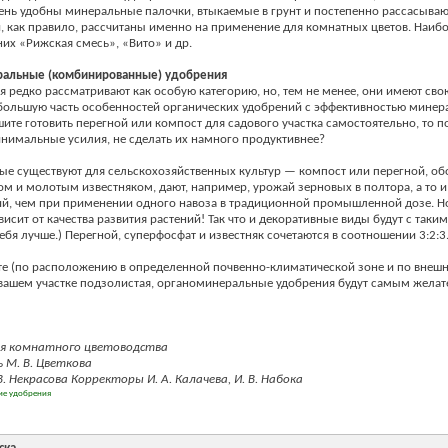
ень удобны минеральные палочки, втыкаемые в грунт и постепенно рассасыва
, как правило, рассчитаны именно на применение для комнатных цветов. Наиб
них «Рижская смесь», «Вито» и др.
альные (комбинированные) удобрения
я редко рассматривают как особую категорию, но, тем не менее, они имеют сво
ольшую часть особенностей органических удобрений с эффективностью минер
шите готовить перегной или компост для садового участка самостоятельно, то п
имальные усилия, не сделать их намного продуктивнее?
ые существуют для сельскохозяйственных культур — компост или перегной, о
м и молотым известняком, дают, например, урожай зерновых в полтора, а то и 
й, чем при применении одного навоза в традиционной промышленной дозе. Н
висит от качества развития растений! Так что и декоративные виды будут с так
себя лучше.) Перегной, суперфосфат и известняк сочетаются в соотношении 3:2:3
те (по расположению в определенной почвенно-климатической зоне и по внешн
 вашем участке подзолистая, органоминеральные удобрения будут самым жела
я комнатного цветоводства
 М. В. Цветкова
В. Некрасова Корректоры И. А. Калачева, И. В. Набока
ие удобрения