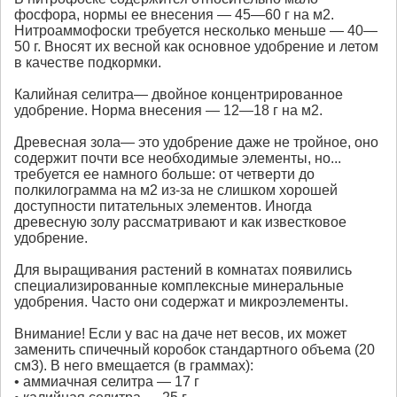
фосфора, нормы ее внесения — 45—60 г на м2.
Нитроаммофоски требуется несколько меньше — 40—
50 г. Вносят их весной как основное удобрение и летом
в качестве подкормки.
Калийная селитра— двойное концентрированное
удобрение. Норма внесения — 12—18 г на м2.
Древесная зола— это удобрение даже не тройное, оно
содержит почти все необходимые элементы, но...
требуется ее намного больше: от четверти до
полкилограмма на м2 из-за не слишком хорошей
доступности питательных элементов. Иногда
древесную золу рассматривают и как известковое
удобрение.
Для выращивания растений в комнатах появились
специализированные комплексные минеральные
удобрения. Часто они содержат и микроэлементы.
Внимание! Если у вас на даче нет весов, их может
заменить спичечный коробок стандартного объема (20
см3). В него вмещается (в граммах):
• аммиачная селитра — 17 г