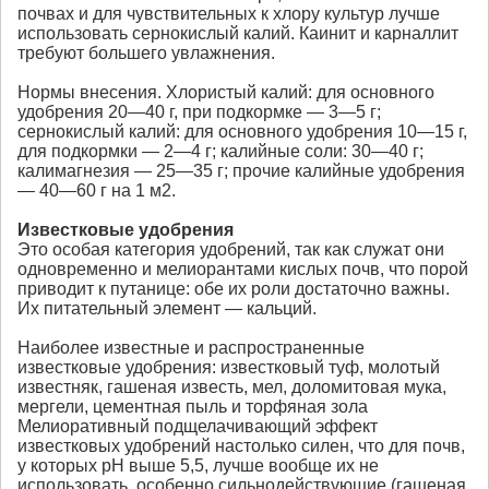
почвах и для чувствительных к хлору культур лучше
использовать сернокислый калий. Каинит и карналлит
требуют большего увлажнения.
Нормы внесения. Хлористый калий: для основного
удобрения 20—40 г, при подкормке — 3—5 г;
сернокислый калий: для основного удобрения 10—15 г,
для подкормки — 2—4 г; калийные соли: 30—40 г;
калимагнезия — 25—35 г; прочие калийные удобрения
— 40—60 г на 1 м2.
Известковые удобрения
Это особая категория удобрений, так как служат они
одновременно и мелиорантами кислых почв, что порой
приводит к путанице: обе их роли достаточно важны.
Их питательный элемент — кальций.
Наиболее известные и распространенные
известковые удобрения: известковый туф, молотый
известняк, гашеная известь, мел, доломитовая мука,
мергели, цементная пыль и торфяная зола
Мелиоративный подщелачивающий эффект
известковых удобрений настолько силен, что для почв,
у которых рН выше 5,5, лучше вообще их не
использовать, особенно сильнодействующие (гашеная