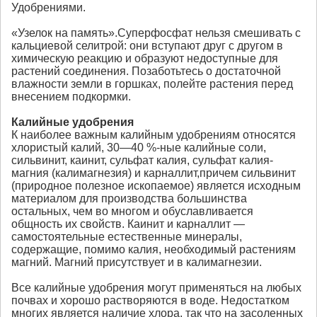
Удобрениями.
«Узелок на память».Суперфосфат нельзя смешивать с
кальциевой селитрой: они вступают друг с другом в
химическую реакцию и образуют недоступные для
растений соединения. Позаботьтесь о достаточной
влажности земли в горшках, полейте растения перед
внесением подкормки.
Калийные удобрения
К наиболее важным калийным удобрениям относятся
хлористый калий, 30—40 %-ные калийные соли,
сильвинит, каинит, сульфат калия, сульфат калия-
магния (калимагнезия) и карналлит,причем сильвинит
(природное полезное ископаемое) является исходным
материалом для производства большинства
остальных, чем во многом и обуславливается
общность их свойств. Каинит и карналлит —
самостоятельные естественные минералы,
содержащие, помимо калия, необходимый растениям
магний. Магний присутствует и в калимагнезии.
Все калийные удобрения могут применяться на любых
почвах и хорошо растворяются в воде. Недостатком
многих является наличие хлора, так что на засоленных