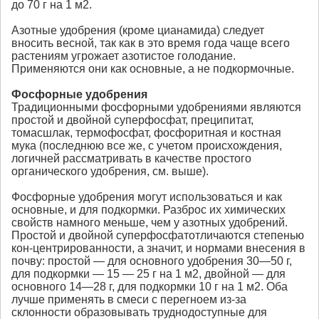
до 70 г на 1 м2.
Азотные удобрения (кроме цианамида) следует
вносить весной, так как в это время года чаще всего
растениям угрожает азотистое голодание.
Применяются они как основные, а не подкормочные.
Фосфорные удобрения
Традиционными фосфорными удобрениями являются
простой и двойной суперфосфат, преципитат,
томасшлак, термофосфат, фосфоритная и костная
мука (последнюю все же, с учетом происхождения,
логичней рассматривать в качестве простого
органического удобрения, см. выше).
Фосфорные удобрения могут использоваться и как
основные, и для подкормки. Разброс их химических
свойств намного меньше, чем у азотных удобрений.
Простой и двойной суперфосфатотличаются степенью
кон-центрированности, а значит, и нормами внесения в
почву: простой — для основного удобрения 30—50 г,
для подкормки — 15 — 25 г на 1 м2, двойной — для
основного 14—28 г, для подкормки 10 г на 1 м2. Оба
лучше применять в смеси с перегноем из-за
склонности образовывать труднодоступные для