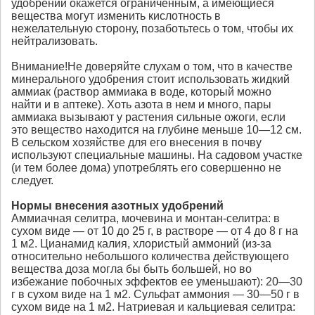
удобрений окажется ограниченным, а имеющиеся
вещества могут изменить кислотность в
нежелательную сторону, позаботьтесь о том, чтобы их
нейтрализовать.
Внимание!Не доверяйте слухам о том, что в качестве
минерального удобрения стоит использовать жидкий
аммиак (раствор аммиака в воде, который можно
найти и в аптеке). Хоть азота в нем и много, пары
аммиака вызывают у растения сильные ожоги, если
это вещество находится на глубине меньше 10—12 см.
В сельском хозяйстве для его внесения в почву
используют специальные машины. На садовом участке
(и тем более дома) употреблять его совершенно не
следует.
Нормы внесения азотных удобрений
Аммиачная селитра, мочевина и монтан-селитра: в
сухом виде — от 10 до 25 г, в растворе — от 4 до 8 г на
1 м2. Цианамид калия, хлористый аммоний (из-за
относительно небольшого количества действующего
вещества доза могла бы быть большей, но во
избежание побочных эффектов ее уменьшают): 20—30
г в сухом виде на 1 м2. Сульфат аммония — 30—50 г в
сухом виде на 1 м2. Натриевая и кальциевая селитра: