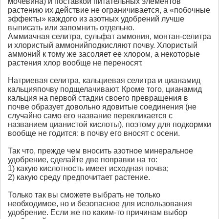
мочевина) и поставкой питательных элементов
растению их действие не ограничивается, а «побочные
эффекты» каждого из азотных удобрений лучше
выписать или запомнить отдельно.
Аммиачная селитра, сульфат аммония, монтан-селитра
и хлористый аммонийподкисляют почву. Хлористый
аммоний к тому же засоляет ее хлором, а некоторые
растения хлор вообще не переносят.
Натриевая селитра, кальциевая селитра и цианамид
кальцияпочву подщелачивают. Кроме того, цианамид
кальция на первой стадии своего превращения в
почве образует довольно ядовитые соединения (не
случайно само его название перекликается с
названием цианистой кислоты), поэтому для подкормки
вообще не годится: в почву его вносят с осени.
Так что, прежде чем вносить азотное минеральное
удобрение, сделайте две поправки на то:
1) какую кислотность имеет исходная почва;
2) какую среду предпочитает растение.
Только так вы сможете выбрать не только
необходимое, но и безопасное для использования
удобрение. Если же по каким-то причинам выбор