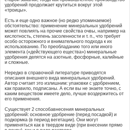
удобрений продолжает крутиться вокруг этой
«троицы».
Есть и еще одно важное (но редко упоминаемое)
обстоятельство: применение минеральных удобрений
может повлиять на прочие свойства очвы, например на
кислотность, степень засоленности и т. п., что требует
особо осторожного и внимательного подхода к их
использованию. По преобладанию того или иного
элемента («действующего ещества») минеральные
удобрения делятся на азотные, фосфорные, калийные
и сложные.
Нередко в справочной литературе приводятся
описания внешнего вида минеральных удобрений.
Автор считает это излишним: упаковки с удобрением,
как правило, подписаны. А если вы не знаете точно, с
каким веществом имеете дело, лучше воздержитесь от
его применения.
Существует 2 способавнесения минеральных
удобрений: основное удобрение (перед посадкой) и
подкормка (в период вегетации). Они могут
применяться как в твердом виде (при внесении прямо