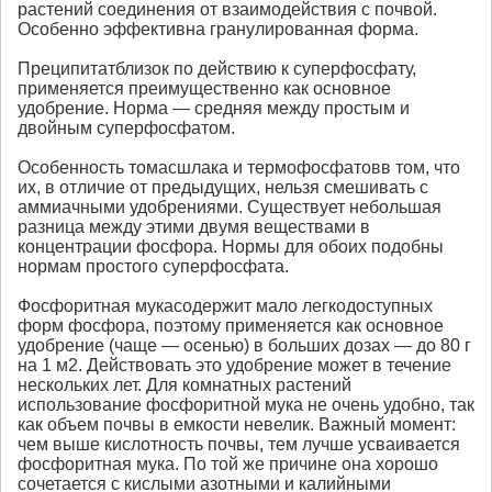
растений соединения от взаимодействия с почвой.
Особенно эффективна гранулированная форма.
Преципитатблизок по действию к суперфосфату,
применяется преимущественно как основное
удобрение. Норма — средняя между простым и
двойным суперфосфатом.
Особенность томасшлака и термофосфатовв том, что
их, в отличие от предыдущих, нельзя смешивать с
аммиачными удобрениями. Существует небольшая
разница между этими двумя веществами в
концентрации фосфора. Нормы для обоих подобны
нормам простого суперфосфата.
Фосфоритная мукасодержит мало легкодоступных
форм фосфора, поэтому применяется как основное
удобрение (чаще — осенью) в больших дозах — до 80 г
на 1 м2. Действовать это удобрение может в течение
нескольких лет. Для комнатных растений
использование фосфоритной мука не очень удобно, так
как объем почвы в емкости невелик. Важный момент:
чем выше кислотность почвы, тем лучше усваивается
фосфоритная мука. По той же причине она хорошо
сочетается с кислыми азотными и калийными