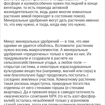
фосфоре и калии(особенно нужен последний в конце
вегетации, то есть периода активной
жизнедеятельности, ведь даже многие комнатные
растения зимой переходят в состояние покоя).
Минеральные удобрения могут дать растению именно
то, что ему нужно, и тогда, когда ему это нужно.
Минус минеральных удобрений — в том, что ими
одними не удается обойтись. Вспомните: растению
нужно восемь макроэлементов. А минеральные
удобрения «приурочены» только к трем из них. Их
придумывали и создавали в расчете на
сельскохозяйственные угодья, а любое поле —
открытая система, и некоторые израсходованные
культурами вещества (например, магний или сера) в
нем благополучно будут продолжать поступать с
соседних землиных участков. Комнатному растению
такая роскошь недоступна, природные богатства
отделены от него стенками горшка (и стенами
квартиры). Да и прежняя вера в самодостаточность
«магического» сочетания NPK (то есть азот-фосфор-
калий) осталась незыблемой только у агрономов
старой закалки, тогда как промышленное производство