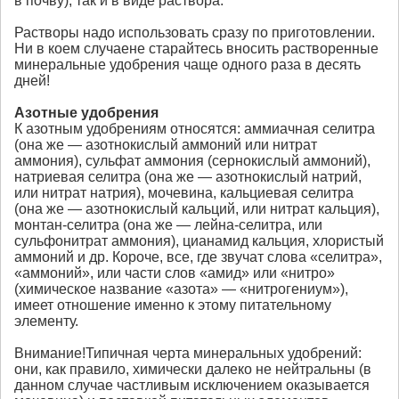
в почву), так и в виде раствора.
Растворы надо использовать сразу по приготовлении.
Ни в коем случаене старайтесь вносить растворенные
минеральные удобрения чаще одного раза в десять
дней!
Азотные удобрения
К азотным удобрениям относятся: аммиачная селитра
(она же — азотнокислый аммоний или нитрат
аммония), сульфат аммония (сернокислый аммоний),
натриевая селитра (она же — азотнокислый натрий,
или нитрат натрия), мочевина, кальциевая селитра
(она же — азотнокислый кальций, или нитрат кальция),
монтан-селитра (она же — лейна-селитра, или
сульфонитрат аммония), цианамид кальция, хлористый
аммоний и др. Короче, все, где звучат слова «селитра»,
«аммоний», или части слов «амид» или «нитро»
(химическое название «азота» — «нитрогениум»),
имеет отношение именно к этому питательному
элементу.
Внимание!Типичная черта минеральных удобрений:
они, как правило, химически далеко не нейтральны (в
данном случае частливым исключением оказывается