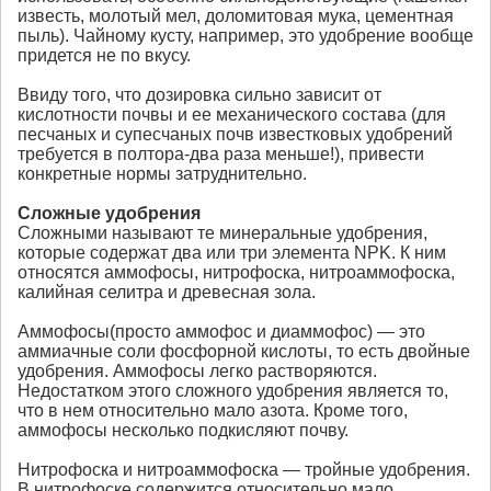
известь, молотый мел, доломитовая мука, цементная
пыль). Чайному кусту, например, это удобрение вообще
придется не по вкусу.
Ввиду того, что дозировка сильно зависит от
кислотности почвы и ее механического состава (для
песчаных и супесчаных почв известковых удобрений
требуется в полтора-два раза меньше!), привести
конкретные нормы затруднительно.
Сложные удобрения
Сложными называют те минеральные удобрения,
которые содержат два или три элемента NPK. К ним
относятся аммофосы, нитрофоска, нитроаммофоска,
калийная селитра и древесная зола.
Аммофосы(просто аммофос и диаммофос) — это
аммиачные соли фосфорной кислоты, то есть двойные
удобрения. Аммофосы легко растворяются.
Недостатком этого сложного удобрения является то,
что в нем относительно мало азота. Кроме того,
аммофосы несколько подкисляют почву.
Нитрофоска и нитроаммофоска — тройные удобрения.
В нитрофоске содержится относительно мало