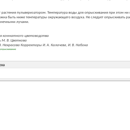
растения пульверизатором. Температура воды для опрыскивания при этом ни 
лжна быть ниже температуры окружающего воздуха. Не следует опрыскивать ра
нечными лучами.
я комнатного цветоводства
 М. В. Цветкова
В. Некрасова Корректоры И. А. Калачева, И. В. Набока
опрыскивание
ска