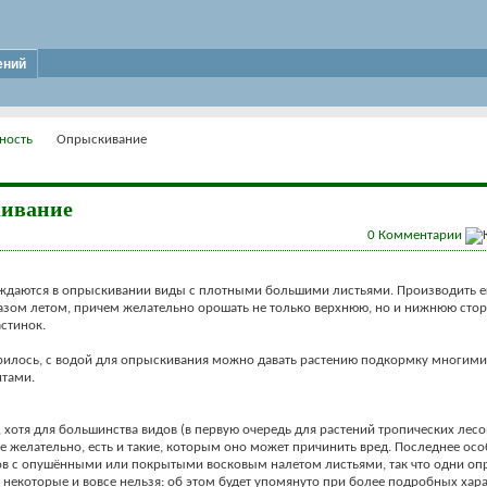
ений
ность
Опрыскивание
ивание
0
Комментарии
ждаются в опрыскивании виды с плотными большими листьями. Производить е
зом летом, причем желательно орошать не только верхнюю, но и нижнюю сто
стинок.
рилось, с водой для опрыскивания можно давать растению подкормку многими
тами.
, хотя для большинства видов (в первую очередь для растений тропических лесо
 желательно, есть и такие, которым оно может причинить вред. Последнее ос
ов с опушёнными или покрытыми восковым налетом листьями, так что одни оп
а некоторые и вовсе нельзя: об этом будет упомянуто при более подробных хар