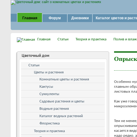
Главная
Форум
Дневники
Каталог цветов и раст
Главная
Статьи
Теория и практика
Полив и влаж
Цветочный дом
Опрыск
Статьи
Цветы и растения
Комнатные цветы и растения
Особенно ну
Кактусы
главным обра
листовых пла
Суккуленты
Садовые растения и цветы
Как уже гово
микроэлемен
Водные растения
Каталог водных растений
Тем не менее
Флористика
опрыскивание
касается вид
Теория и практика
надо редко, 