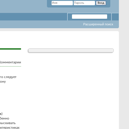
Расширенный поиск
го следует
рону
в)
обенно
рыскивать
актеристиках