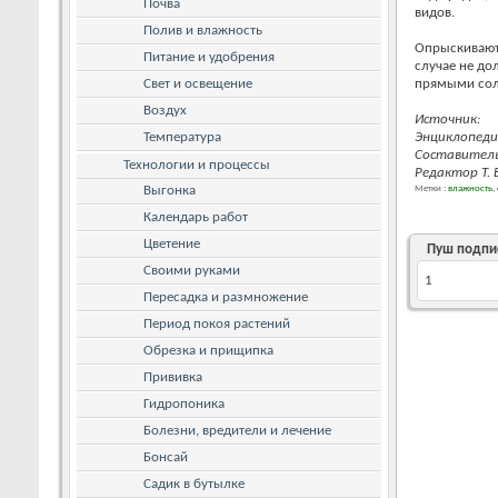
Почва
видов.
Полив и влажность
Опрыскивают 
Питание и удобрения
случае не до
Свет и освещение
прямыми сол
Воздух
Источник:
Температура
Энциклопеди
Составитель
Технологии и процессы
Редактор Т. 
Выгонка
Метки :
влажность
,
Календарь работ
Цветение
Пуш подпи
Своими руками
1
Пересадка и размножение
Период покоя растений
Обрезка и прищипка
Прививка
Гидропоника
Болезни, вредители и лечение
Бонсай
Садик в бутылке