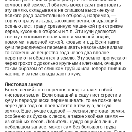
компостной земле. Любитель может сам приготовить
эту землю, складывая в не слишком высокие кучи
всякого рода растительные отбросы, например, —
сорную траву из сада, засохшие ветви, опадающий
осенью лист, траву, срезанную машинкой при стрижке
дерна, кухонные отбросы и т. п. Эти кучи делаются
сверху плоскими и поливаются мыльной водой,
помоями, навозной жижей, кровью и т. д. Если такие
кучи периодически перемешивать навозными вилами,
то сложенные вещества года через два вполне
перегниют и обратятся в землю. Эту землю пропускают
через грохот с довольно крупными клетками, очищая
таким образом от слишком грубых или непере-гнивших
частиц, и затем складывают в кучу.
Листовая земля
Более легкий сорт перегноя представляет собой
листовая земля. Если опавший в саду лист сгрести в
кучу и периодически перемешивать, то не позже чем
через два года он превратится в темную, легкую
землю. Еще лучше садовой — лесная листовая земля,
особенно из буковых лесов, а также хвойная земля —
из хвойных лесов. Любитель, нуждающийся лишь в
небольшом запасе, может сам без большого труда