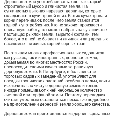
Дерновая земля употребляется так же, как старый
строительный мусор и глинистая земля. На
суглинистых выгонах нарезают дернины, которые
складывают в кучи, травой вниз. В этих кучах трава и
корни перегнивают, после чего земля становится
годной к употреблению. Кто не захочет произвести
описанную работу, тот может набрать на суглинистых
пастбищах рыхлой земли, вырытой кротами, тем
более, что в ней не бывает ни личинок и яиц вредных
насекомых, ни живых корней сорных трав.
По отзывам многих профессиональных садовников,
как русских, так и иностранных, дерновая земля,
добываемая во многих местностях России,
превосходит своими качествами заграничную
дерновую землю. В Петербурге, в большинстве
торговых садовых заведений, употребляют для
посадки тропических растений, особенно пальм, почти
исключительно чистую дерновую землю и только
иногда примешивают к ней небольшое количество
листовой или торфяной земли. Поэтому переводчик
считает уместным остановиться несколько подробнее
на приготовлении дерновой земли хорошего качества.
Дерновая земля приготовляется из дернин, срезанных