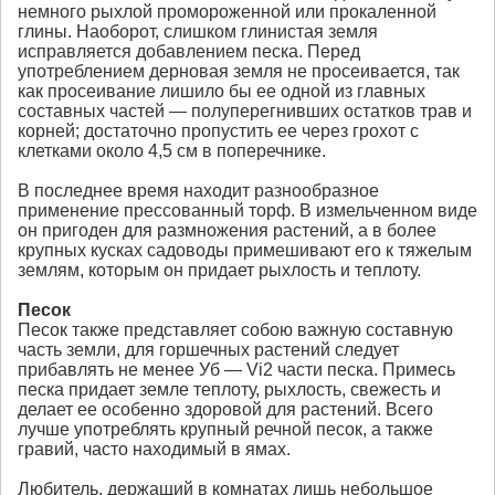
немного рыхлой промороженной или прокаленной
глины. Наоборот, слишком глинистая земля
исправляется добавлением песка. Перед
употреблением дерновая земля не просеивается, так
как просеивание лишило бы ее одной из главных
составных частей — полуперегнивших остатков трав и
корней; достаточно пропустить ее через грохот с
клетками около 4,5 см в поперечнике.
В последнее время находит разнообразное
применение прессованный торф. В измельченном виде
он пригоден для размножения растений, а в более
крупных кусках садоводы примешивают его к тяжелым
землям, которым он придает рыхлость и теплоту.
Песок
Песок также представляет собою важную составную
часть земли, для горшечных растений следует
прибавлять не менее Уб — Vi2 части песка. Примесь
песка придает земле теплоту, рыхлость, свежесть и
делает ее особенно здоровой для растений. Всего
лучше употреблять крупный речной песок, а также
гравий, часто находимый в ямах.
Любитель, держащий в комнатах лишь небольшое