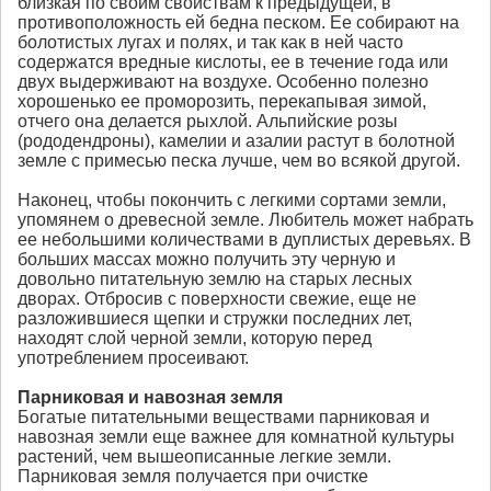
близкая по своим свойствам к предыдущей, в
противоположность ей бедна песком. Ее собирают на
болотистых лугах и полях, и так как в ней часто
содержатся вредные кислоты, ее в течение года или
двух выдерживают на воздухе. Особенно полезно
хорошенько ее проморозить, перекапывая зимой,
отчего она делается рыхлой. Альпийские розы
(рододендроны), камелии и азалии растут в болотной
земле с примесью песка лучше, чем во всякой другой.
Наконец, чтобы покончить с легкими сортами земли,
упомянем о древесной земле. Любитель может набрать
ее небольшими количествами в дуплистых деревьях. В
больших массах можно получить эту черную и
довольно питательную землю на старых лесных
дворах. Отбросив с поверхности свежие, еще не
разложившиеся щепки и стружки последних лет,
находят слой черной земли, которую перед
употреблением просеивают.
Парниковая и навозная земля
Богатые питательными веществами парниковая и
навозная земли еще важнее для комнатной культуры
растений, чем вышеописанные легкие земли.
Парниковая земля получается при очистке