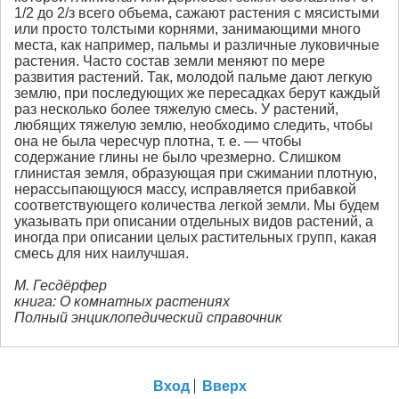
1/2 до 2/з всего объема, сажают растения с мясистыми
или просто толстыми корнями, занимающими много
места, как например, пальмы и различные луковичные
растения. Часто состав земли меняют по мере
развития растений. Так, молодой пальме дают легкую
землю, при последующих же пересадках берут каждый
раз несколько более тяжелую смесь. У растений,
любящих тяжелую землю, необходимо следить, чтобы
она не была чересчур плотна, т. е. — чтобы
содержание глины не было чрезмерно. Слишком
глинистая земля, образующая при сжимании плотную,
нерассыпающуюся массу, исправляется прибавкой
соответствующего количества легкой земли. Мы будем
указывать при описании отдельных видов растений, а
иногда при описании целых растительных групп, какая
смесь для них наилучшая.
M. Гесдёрфер
книга: О комнатных растениях
Полный энциклопедический справочник
Вход
Вверх