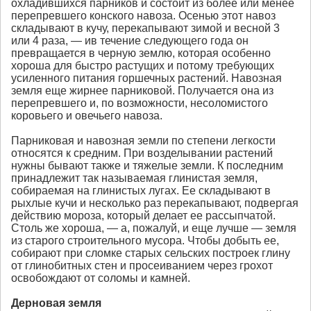
охладившихся парников и состоит из более или менее
перепревшего конского навоза. Осенью этот навоз
складывают в кучу, перекапывают зимой и весной 3
или 4 раза, — ив течение следующего года он
превращается в черную землю, которая особенно
хороша для быстро растущих и потому требующих
усиленного питания горшечных растений. Навозная
земля еще жирнее парниковой. Получается она из
перепревшего и, по возможности, несоломистого
коровьего и овечьего навоза.
Парниковая и навозная земли по степени легкости
относятся к средним. При возделывании растений
нужны бывают также и тяжелые земли. К последним
принадлежит так называемая глинистая земля,
собираемая на глинистых лугах. Ее складывают в
рыхлые кучи и несколько раз перекапывают, подвергая
действию мороза, который делает ее рассыпчатой.
Столь же хороша, — а, пожалуй, и еще лучше — земля
из старого строительного мусора. Чтобы добыть ее,
собирают при сломке старых сельских построек глину
от глинобитных стен и просеиванием через грохот
освобождают от соломы и камней.
Дерновая земля