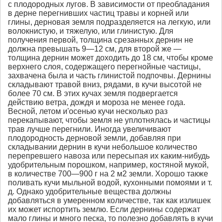
с плодородных лугов. В зависимости от преобладания
в дерне перегнивших частиц травы и корней или
глины, дерновая земля подразделяется на легкую, или
волокнистую, и тяжелую, или глинистую. Для
получения первой, толщина срезанных дернин не
должна превышать 9—12 см, для второй же —
толщина дернин может доходить до 18 см, чтобы кроме
верхнего слоя, содержащего перегнойные частицы,
захвачена была и часть глинистой подпочвы. Дернины
складывают травой вниз, рядами, в кучи высотой не
более 70 см. В этих кучах земля подвергается
действию ветра, дождя и мороза не менее года.
Весной, летом и'осенью кучи несколько раз
перекапывают, чтобы земля не уплотнялась и частицы
трав лучше перегнили. Иногда увеличивают
плодородность дерновой земли, добавляя при
складывании дернин в кучи небольшое количество
перепревшего навоза или пересыпая их каким-нибудь
удобрительным порошком, например, костяной мукой,
в количестве 700—900 г на 2 м2 земли. Хорошо также
поливать кучи мыльной водой, кухонными помоями и т.
д. Однако удобрительные вещества должны
добавляться в умеренном количестве, так как излишек
их может испортить землю. Если дернины содержат
мало глины и много песка, то полезно добавлять в кучи