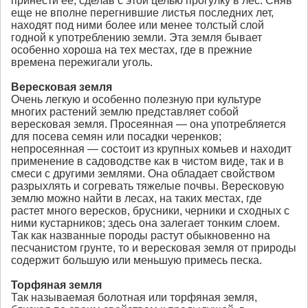
принести ее, сделав с этой целью прогулку в лес. Сняв
еще не вполне перегнившие листья последних лет,
находят под ними более или менее толстый слой
годной к употреблению земли. Эта земля бывает
особенно хороша на тех местах, где в прежние
времена пережигали уголь.
Вересковая земля
Очень легкую и особенно полезную при культуре
многих растений землю представляет собой
вересковая земля. Просеянная — она употребляется
для посева семян или посадки черенков;
непросеянная — состоит из крупных комьев и находит
применение в садоводстве как в чистом виде, так и в
смеси с другими землями. Она обладает свойством
разрыхлять и согревать тяжелые почвы. Вересковую
землю можно найти в лесах, на таких местах, где
растет много вересков, брусники, черники и сходных с
ними кустарников; здесь она залегает тонким слоем.
Так как названные породы растут обыкновенно на
песчанистом грунте, то и вересковая земля от природы
содержит большую или меньшую примесь песка.
Торфяная земля
Так называемая болотная или торфяная земля,