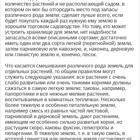
количество растений и не располагающий садом, в
котором он мог бы отгородить место под запасы
различного рода земли, сделает лучше всего, если
будет покупать каждый раз нужную ему землю в
хорошем торговом садоводстве. Но тому, кто может
устроить хранилище для земли, нет надобности
запасаться всеми описанными сортами; достаточно
иметь один или два сорта легкой (перегнойной) земли,
затем парниковую или навозную, и, наконец, дерновую
или глинистую землю и, конечно, песок.
Что касается смешивания различного рода земель для
отдельных растений, то общим правилом могут
служить следующие указания: все растения с очень
слабо развитыми или очень тонкими корнями должны
сажаться в самую легкую землю; таковы, например,
папоротники и все нежные мелкие растения,
воспитываемые в комнатных тепличках. Несколько
более тяжелую и особенно питательную землю,
например смесь из равных частей листовой,
парниковой и дерновой земель, дают растениям,
имеющим не особенно сильно развитые корни, но
растущим скоро, каковы фуксии, гелиотропы и
пеларгонии. В тяжелую землю, т. е. в такую смесь, в
которой глинистая или дерновая земля составляют от