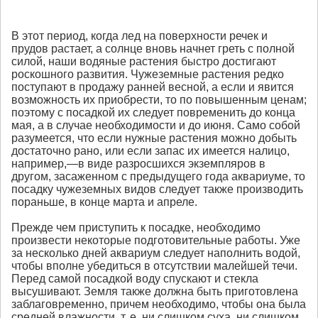
В этот период, когда лед на поверхности речек и
прудов растает, а солнце вновь начнет греть с полной
силой, наши водяные растения быстро достигают
роскошного развития. Чужеземные растения редко
поступают в продажу ранней весной, а если и явится
возможность их приобрести, то по повышенным ценам;
поэтому с посадкой их следует повременить до конца
мая, а в случае необходимости и до июня. Само собой
разумеется, что если нужные растения можно добыть
достаточно рано, или если запас их имеется налицо,
например,—в виде разросшихся экземпляров в
другом, засаженном с предыдущего года аквариуме, то
посадку чужеземных видов следует также производить
пораньше, в конце марта и апреле.
Прежде чем приступить к посадке, необходимо
произвести некоторые подготовительные работы. Уже
за несколько дней аквариум следует наполнить водой,
чтобы вполне убедиться в отсутствии малейшей течи.
Перед самой посадкой воду спускают и стекла
высушивают. Земля также должна быть приготовлена
заблаговременно, причем необходимо, чтобы она была
средней влажности, т. е. ни слишком суха, ни слишком