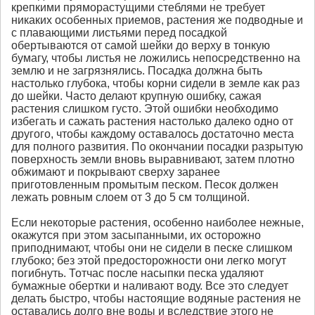
крепкими пряморастущими стеблями не требует
никаких особенных приемов, растения же подводные и
с плавающими листьями перед посадкой
обертываются от самой шейки до верху в тонкую
бумагу, чтобы листья не ложились непосредственно на
землю и не загрязнялись. Посадка должна быть
настолько глубока, чтобы корни сидели в земле как раз
до шейки. Часто делают крупную ошибку, сажая
растения слишком густо. Этой ошибки необходимо
избегать и сажать растения настолько далеко одно от
другого, чтобы каждому оставалось достаточно места
для полного развития. По окончании посадки разрытую
поверхность земли вновь выравнивают, затем плотно
обжимают и покрывают сверху заранее
приготовленным промытым песком. Песок должен
лежать ровным слоем от 3 до 5 см толщиной.
Если некоторые растения, особенно наиболее нежные,
окажутся при этом засыпанными, их осторожно
приподнимают, чтобы они не сидели в песке слишком
глубоко; без этой предосторожности они легко могут
погибнуть. Тотчас после насыпки песка удаляют
бумажные обертки и наливают воду. Все это следует
делать быстро, чтобы настоящие водяные растения не
оставались долго вне воды и вследствие этого не