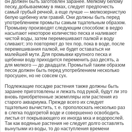
он должен быть заготовлен заранее. Мелкому белому
песку, добываемому в ямах, следует предпочесть
самый грубый речной, а еще лучше — мелкозернистую
белую щебенку или гравий. Они должны быть перед
употреблением промыты самым тщательным образом.
Промывку производят следующим способом: в ведро
насыпают некоторое количество песка и наливают
чистой воды, затем перемешивают палкой и воду
сливают; это повторяют до тех пор, пока в воде, после
перемешивания палкой, не будет оставаться ни
малейшей мути. Для промывки крупного песка и
щебенки воду приходится переменить раз десять, а
для мелкого — до двадцати. Промытый таким образом
песок должен быть перед употреблением несколько
просушен, но не совсем сух.
Подлежащие посадке растения также должны быть
заранее приготовлены и лежать под рукой, будут ли это
вновь приобретенные экземпляры или растения из
старого аквариума. Прежде всего их следует
тщательно вычистить, т. е. прополоскать несколько раз
в слегка подогретой воде и совершенно освободить
листья от покрывающего их иногда мха и водорослей.
Так как водяные растения не следует долго оставлять
вынутыми из воды, то до наступления времени