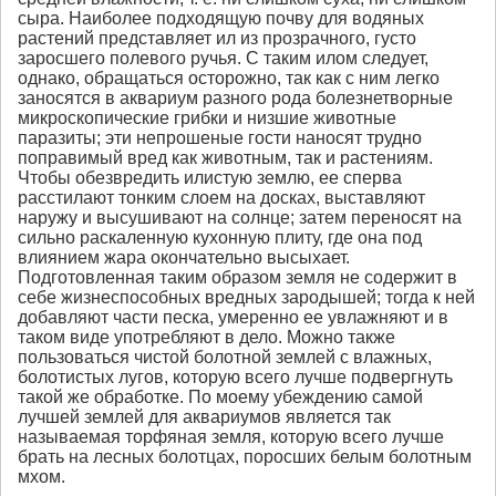
сыра. Наиболее подходящую почву для водяных
растений представляет ил из прозрачного, густо
заросшего полевого ручья. С таким илом следует,
однако, обращаться осторожно, так как с ним легко
заносятся в аквариум разного рода болезнетворные
микроскопические грибки и низшие животные
паразиты; эти непрошеные гости наносят трудно
поправимый вред как животным, так и растениям.
Чтобы обезвредить илистую землю, ее сперва
расстилают тонким слоем на досках, выставляют
наружу и высушивают на солнце; затем переносят на
сильно раскаленную кухонную плиту, где она под
влиянием жара окончательно высыхает.
Подготовленная таким образом земля не содержит в
себе жизнеспособных вредных зародышей; тогда к ней
добавляют части песка, умеренно ее увлажняют и в
таком виде употребляют в дело. Можно также
пользоваться чистой болотной землей с влажных,
болотистых лугов, которую всего лучше подвергнуть
такой же обработке. По моему убеждению самой
лучшей землей для аквариумов является так
называемая торфяная земля, которую всего лучше
брать на лесных болотцах, поросших белым болотным
мхом.