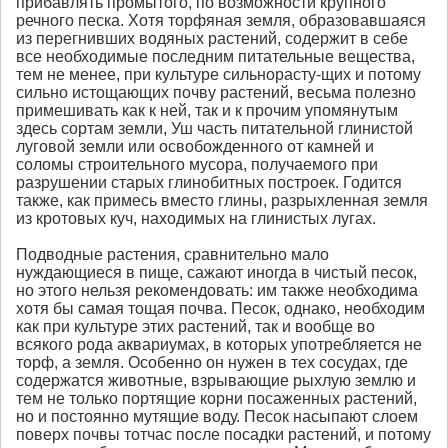
прибавлять промытого, по возможности крупного
речного песка. Хотя торфяная земля, образовавшаяся
из перегнивших водяных растений, содержит в себе
все необходимые последним питательные вещества,
тем не менее, при культуре сильнорасту-щих и потому
сильно истощающих почву растений, весьма полезно
примешивать как к ней, так и к прочим упомянутым
здесь сортам земли, Уш часть питательной глинистой
луговой земли или освобожденного от камней и
соломы строительного мусора, получаемого при
разрушении старых глинобитных построек. Годится
также, как примесь вместо глины, разрыхленная земля
из кротовых куч, находимых на глинистых лугах.
Подводные растения, сравнительно мало
нуждающиеся в пище, сажают иногда в чистый песок,
но этого нельзя рекомендовать: им также необходима
хотя бы самая тощая почва. Песок, однако, необходим
как при культуре этих растений, так и вообще во
всякого рода аквариумах, в которых употребляется не
торф, а земля. Особенно он нужен в тех сосудах, где
содержатся животные, взрывающие рыхлую землю и
тем не только портящие корни посаженных растений,
но и постоянно мутящие воду. Песок насыпают слоем
поверх почвы тотчас после посадки растений, и потому