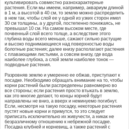
культивировать совместно разнохарактерные
растения. Если мы имеем, например, аквариум длиной
в 1 м, а высотой в 40 см, то землю можно распределить
в нем так, чтобы слой ее у одной из узких сторон имел
30 см толщины, а у другой, постепенно понижаясь, не
превышал 10 см. На самом высоком месте, где
почвенный слой всего толще, а вследствие этого
глубина воды всего меньше, сажают сильно растущие
и высоко поднимающиеся над поверхностью воды
болотные растения; далее книзу располагают растения
с плавающими листьями, а совсем внизу, где вода
наиболее глубока, а слой земли наиболее тонок —
подводные растения.
Разровняв землю и умеренно ее обжав, приступают к
посадке. Необходимо обращать внимание на то, чтобы
корни растений были распределены равномерно во
все стороны; если растения просто втыкать в землю,
как это многие делают, то концы корней будут
направлены не вниз, а вверх и неминуемо погибнут.
Если, несмотря на такую посадку, некоторые растения
пустят новые корни и примутся, то это следует
приписать исключительно их живучести, а никак не
безразличному отношению к небрежной посадке.
Посадка клубней и корневищ, а также растений с