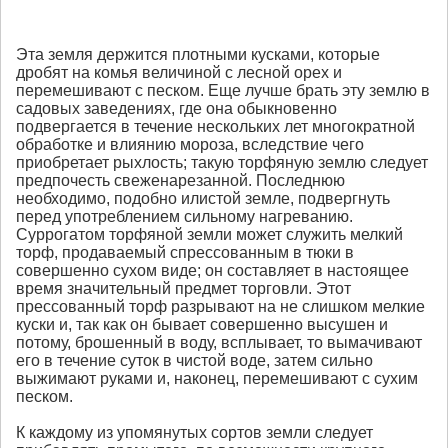
Эта земля держится плотными кусками, которые
дробят на комья величиной с лесной орех и
перемешивают с песком. Еще лучше брать эту землю в
садовых заведениях, где она обыкновенно
подвергается в течение нескольких лет многократной
обработке и влиянию мороза, вследствие чего
приобретает рыхлость; такую торфяную землю следует
предпочесть свеженарезанной. Последнюю
необходимо, подобно илистой земле, подвергнуть
перед употреблением сильному нагреванию.
Суррогатом торфяной земли может служить мелкий
торф, продаваемый спрессованным в тюки в
совершенно сухом виде; он составляет в настоящее
время значительный предмет торговли. Этот
прессованный торф разрывают на не слишком мелкие
куски и, так как он бывает совершенно высушен и
потому, брошенный в воду, всплывает, то вымачивают
его в течение суток в чистой воде, затем сильно
выжимают руками и, наконец, перемешивают с сухим
песком.
К каждому из упомянутых сортов земли следует