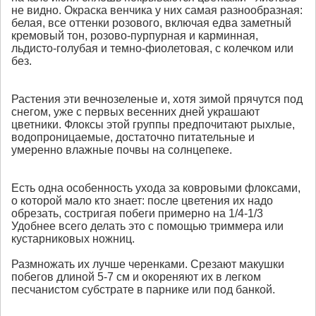
не видно. Окраска венчика у них самая разнообразная:
белая, все оттенки розового, включая едва заметный
кремовый тон, розово-пурпурная и карминная,
льдисто-голубая и темно-фиолетовая, с колечком или
без.
Растения эти вечнозеленые и, хотя зимой прячутся под
снегом, уже с первых весенних дней украшают
цветники. Флоксы этой группы предпочитают рыхлые,
водопроницаемые, достаточно питательные и
умеренно влажные почвы на солнцепеке.
Есть одна особенность ухода за ковровыми флоксами,
о которой мало кто знает: после цветения их надо
обрезать, состригая побеги примерно на 1/4-1/3
Удобнее всего делать это с помощью триммера или
кустарниковых ножниц.
Размножать их лучше черенками. Срезают макушки
побегов длиной 5-7 см и окореняют их в легком
песчанистом субстрате в парнике или под банкой.