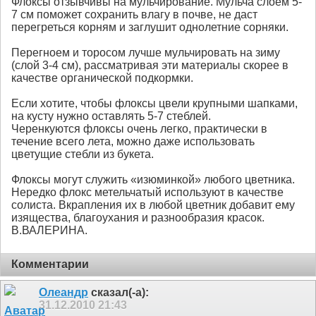
Флоксы отзывчивы на мульчирование. Мульча слоем 5-
7 см поможет сохранить влагу в почве, не даст
перегреться корням и заглушит однолетние сорняки.
Перегноем и торосом лучше мульчировать на зиму
(слой 3-4 см), рассматривая эти материалы скорее в
качестве органической подкормки.
Если хотите, чтобы флоксы цвели крупными шапками,
на кусту нужно оставлять 5-7 стеблей.
Черенкуются флоксы очень легко, практически в
течение всего лета, можно даже использовать
цветущие стебли из букета.
Флоксы могут служить «изюминкой» любого цветника.
Нередко флокс метельчатый используют в качестве
солиста. Вкрапления их в любой цветник добавит ему
изящества, благоухания и разнообразия красок.
В.ВАЛЕРИНА.
Комментарии
Олеандр
сказал(-а):
31.12.2010
21:43