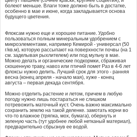
цветут пышнее (сочнее краски, крупнее соцветия), и
болеют меньше. Влаги тоже должно быть в достатке,
особенно в мае и июне, когда закладывается основа
будущего цветения.
Флоксам нужно еще и хорошее питание. Удобно
пользоваться полным минеральным удобрением с
микроэлементами, например Кемирой - универсал (50
г/кв.м), которую рассыпают на поверхности почвы (на 1
см. заделывая рыхлителем) или под мульчу в мае.
Можно делать и органические подкормки, сбраживая
скошенную траву, навоз или птичий помет Раз в 4-6 лет
флоксы нужно делить. Лучший срок для этого - ранняя
весна (конец апреля - начало мая), хуже - конец
августа – первая декада сентября.
Можно отделить растение и летом, причем в любую
погоду нужно лишь постараться не слишком
потревожить маточный куст. Очень важно максимально
сохранить землю на такой деленке. замотать корни во
что-то влажное (тряпка, мох, бумага), обернуть и
зеленую часть (тут удобнее любой нетканый материал),
предварительно сбрызнув ее водой.