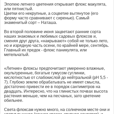
Эпопею летнего цветения открывает флокс макулята,
или пятнистый.
Цветки его некрупные, а соцветие вытянутое (его
форму часто сравнивают с сиренью). Самый
знаменитый сорт – Наташа.
Во второй половине июня зацветают ранние сорта
наших знакомых и любимых садовых флоксов и,
сменяя друг друга, «накрывают» собой не только лето,
но и изрядную часть осени, по крайней мере, сентябрь.
Главный их предок - флокс паникулята, или
метельчатый.
«Летние» флоксы предпочитают умеренно влажные,
окультуренные, богатые гумусом суглинки,
кислотностью от слабокислой до нейтральной (рН 5,5 -
7). Глубоко землю обрабатывать не имеет смысла,
достаточно привести ее в порядок сантиметров на
двадцать. Интересно, что на глинистых почвах высота
растения меньше, чем на песчаных, зато цветение
обильнее.
Света флоксам нужно много, на солнечном месте они и