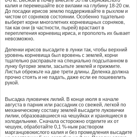
6-8 кг. Весной в почву внесите 30 г/м сернокислого
калия и перемешайте все вилами на глубину 18-20 см.
До посадки ирисов землю поддерживайте в рыхлом и
чистом от сорняков состоянии. Особенно тщательно
выберет корни многолетних корневищных сорняков,
так как они (в частности, пырей) врастают в
переплетения корневищ ириса, и прополоть их бывает
невозможно.
Деленки ирисов высадите в лунки так, чтобы верхний
уровень корневища был вровень с землей, корни
тщательно расправьте на специально подсыпанном в
лунку бугорке земли, засыпьте землей и прижмите.
Листья обрежьте на две трети длины. Деленка должна
прочно стоять и не падать, даже если ее пошевелить
рукой.
Высадка луковичек лилий. В конце июля в начале
августа в парник или рассадник со свежей, легкой по
механическому составу землей высадите луковички
лилии, образовавшиеся на чешуйках и хранящиеся в
холодильнике. Сначала осторожно отделите их от
чешуек, обработайте 0,1 %-ным раствором
марганцовокислого калия и без промедления высадите