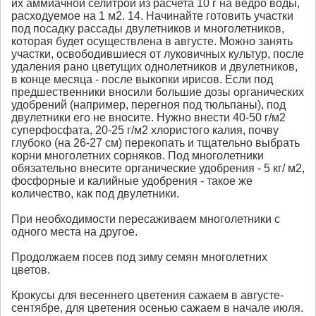
их аммиачной селитрой из расчета 10 г на ведро воды,
расходуемое на 1 м2. 14. Начинайте готовить участки
под посадку рассады двулетников и многолетников,
которая будет осуществлена в августе. Можно занять
участки, освободившиеся от луковичных культур, после
удаления рано цветущих однолетников и двулетников,
в конце месяца - после выкопки ирисов. Если под
предшественники вносили большие дозы органических
удобрений (например, перегноя под тюльпаны), под
двулетники его не вносите. Нужно внести 40-50 г/м2
суперфосфата, 20-25 г/м2 хлористого калия, почву
глубоко (на 26-27 см) перекопать и тщательно выбрать
корни многолетних сорняков. Под многолетники
обязательно внесите органические удобрения - 5 кг/ м2,
фосфорные и калийные удобрения - такое же
количество, как под двулетники.
При необходимости пересаживаем многолетники с
одного места на другое.
Продолжаем посев под зиму семян многолетних
цветов.
Крокусы для весеннего цветения сажаем в августе-
сентябре, для цветения осенью сажаем в начале июля.