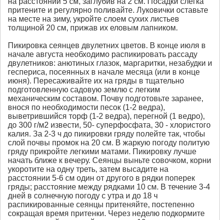
на расстоянии 5 см, заглубив на 2 см. Посадки слегка
притените и регулярно поливайте. Луковички оставьте
на месте на зиму, укройте слоем сухих листьев
толщиной 20 см, прижав их еловым лапником.
Пикировка сеянцев двулетних цветов. В конце июля в
начале августа необходимо распикировать рассаду
двулетников: анютиных глазок, маргаритки, незабудки и
геспериса, посеянных в начале месяца (или в конце
июня). Пересаживайте их на гряды в тщательно
подготовленную садовую землю с легким
механическим составом. Почву подготовьте заранее,
внося по необходимости песок (1-2 ведра),
выветрившийся торф (1-2 ведра), перегной (1 ведро),
до 300 г/м2 извести, 50- суперфосфата, 30 - хлористого
калия. За 2-3 ч до пикировки гряду полейте так, чтобы
слой почвы промок на 20 см. В жаркую погоду политую
гряду прикройте легкими матами. Пикировку лучше
начать ближе к вечеру. Сеянцы выньте совочком, корни
укоротите на одну треть, затем высадите на
расстоянии 5-6 см один от другого в рядки поперек
гряды; расстояние между рядками 10 см. В течение 3-4
дней в солнечную погоду с утра и до 18 ч
распикированные сеянцы притеняйте, постепенно
сокращая время притенки. Через неделю подкормите