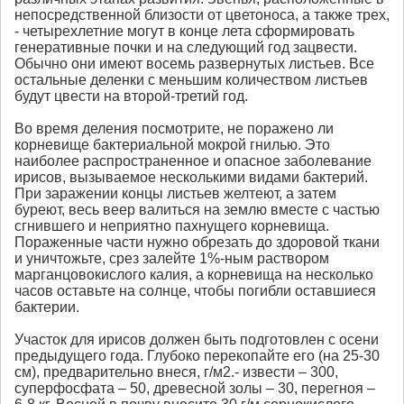
непосредственной близости от цветоноса, а также трех,
- четырехлетние могут в конце лета сформировать
генеративные почки и на следующий год зацвести.
Обычно они имеют восемь развернутых листьев. Все
остальные деленки с меньшим количеством листьев
будут цвести на второй-третий год.
Во время деления посмотрите, не поражено ли
корневище бактериальной мокрой гнилью. Это
наиболее распространенное и опасное заболевание
ирисов, вызываемое несколькими видами бактерий.
При заражении концы листьев желтеют, а затем
буреют, весь веер валиться на землю вместе с частью
сгнившего и неприятно пахнущего корневища.
Пораженные части нужно обрезать до здоровой ткани
и уничтожьте, срез залейте 1%-ным раствором
марганцовокислого калия, а корневища на несколько
часов оставьте на солнце, чтобы погибли оставшиеся
бактерии.
Участок для ирисов должен быть подготовлен с осени
предыдущего года. Глубоко перекопайте его (на 25-30
см), предварительно внеся, г/м2.- извести – 300,
суперфосфата – 50, древесной золы – 30, перегноя –