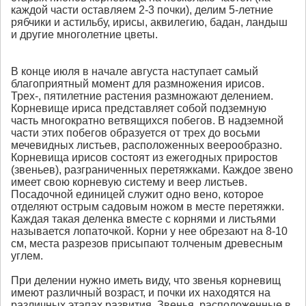
каждой части оставляем 2-3 почки), делим 5-летние
рябчики и астильбу, ирисы, аквилегию, бадан, ландыш
и другие многолетние цветы.
В конце июля в начале августа наступает самый
благоприятный момент для размножения ирисов.
Трех-, пятилетние растения размножают делением.
Корневище ириса представляет собой подземную
часть многократно ветвящихся побегов. В надземной
части этих побегов образуется от трех до восьми
мечевидных листьев, расположенных веерообразно.
Корневища ирисов состоят из ежегодных приростов
(звеньев), разграниченных перетяжками. Каждое звено
имеет свою корневую систему и веер листьев.
Посадочной единицей служит одно вено, которое
отделяют острым садовым ножом в месте перетяжки.
Каждая такая деленка вместе с корнями и листьями
называется лопаточкой. Корни у нее обрезают на 8-10
см, места разрезов присыпают толченым древесным
углем.
При делении нужно иметь виду, что звенья корневищ
имеют различный возраст, и почки их находятся на
различных этапах развития. Звенья, расположенные в