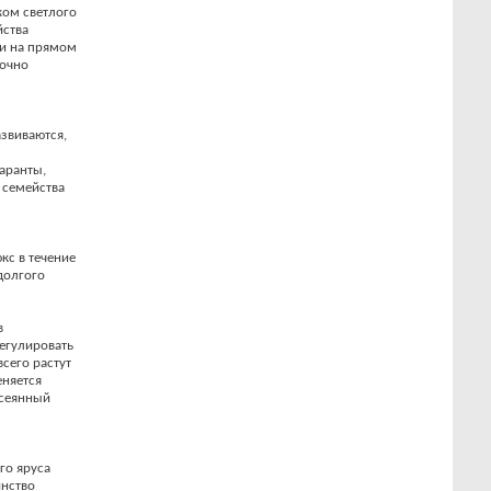
ком светлого
йства
 и на прямом
точно
звиваются,
аранты,
и семейства
кс в течение
долгого
в
регулировать
всего растут
еняется
ссеянный
го яруса
инство