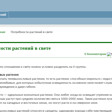
ений
ение
Потребности растений в свете
ости растений в свете
0
Комментарии
 по отношению к свету можно условно разделить на 4 группы.
вые растения
ичать теневыносливые растения, то есть растения, способные мириться с недост
енелюбивые, для которых избыточная освещенность на южном окне может служ
вреждения и даже гибели.
это — идеальные комнатные растения. Они любят, когда их освещает утреннее и
ошо растут при среднем количестве света в 1000-2000 люкс. Такие растения луч
ют на западных и восточных окнах, но могут расти и на северном окне.
выносливых растений относятся самшиты, одинаково хорошо себя чувствующие 