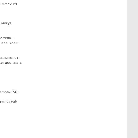
и и многие
е могут
о тела –
 каланхоэ и
тавляет от
ет достигать
етов». М.:
. ООО ПКФ