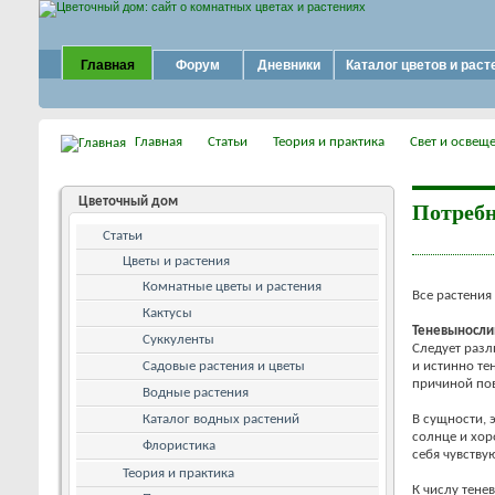
Главная
Форум
Дневники
Каталог цветов и раст
Главная
Статьи
Теория и практика
Свет и освещ
Цветочный дом
Потребн
Статьи
Цветы и растения
Комнатные цветы и растения
Все растения
Кактусы
Теневыносли
Суккуленты
Следует разл
Садовые растения и цветы
и истинно т
причиной по
Водные растения
Каталог водных растений
В сущности, 
солнце и хор
Флористика
себя чувству
Теория и практика
К числу тене