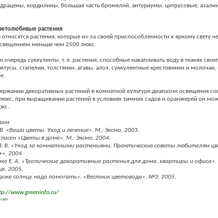
 драцены, кордилины, большая часть бромелий, антуриумы, цитрусовые, азали
ветолюбивые растения
е относятся растения, которые из-за своей приспособленности к яркому свету н
освещением меньше чем 2500 люкс.
ю очередь суккуленты, т. е. растения, способные накапливать воду в тканях своег
ктусы, стапелии, толстянки, агавы, алоэ, суккулентные крестовники и молочаи,
е.
держании декоративных растений в комнатной культуре диапазон освещения сос
люкс, при выращивании растений в условиях зимних садов и оранжерей он мож
юкс.
лам:
 В. «Ваши цветы. Уход и лечение». М.: Эксмо, 2003.
лисен «Цветы в доме». М.: Эксмо, 2004.
 В. В. «Уход за комнатными растениями. Практические советы любителям цв
», 2004.
нко Е. А. «Тропические декоративные растения для дома, квартиры и офиса»
к, 2005.
 «Даже солнцу надо помогать». «Вестник цветовода», №3, 2005.
tp://www.greeninfo.ru/
,
свет