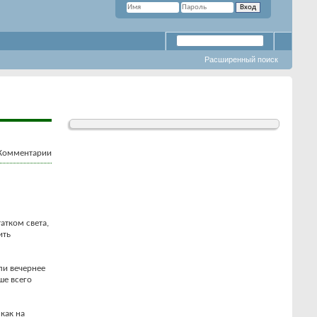
Расширенный поиск
атком света,
ить
ли вечернее
ше всего
как на