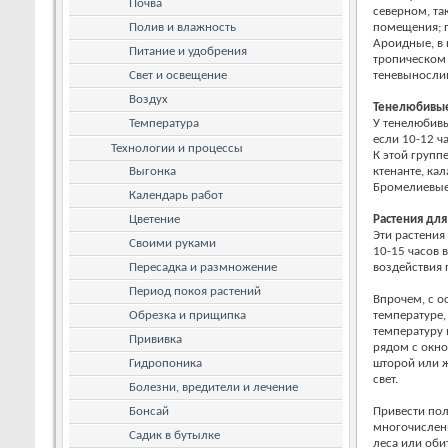
Почва
северном, та
Полив и влажность
помещения; 
Ароидные, в 
Питание и удобрения
тропическом 
Свет и освещение
теневыносли
Воздух
Тенелюбивые
Температура
У тенелюбивы
если 10-12 ч
Технологии и процессы
К этой групп
Выгонка
ктенанте, ка
Бромелиевые
Календарь работ
Цветение
Растения для
Эти растения
Своими руками
10-15 часов 
Пересадка и размножение
воздействия 
Период покоя растений
Впрочем, с о
Обрезка и прищипка
температуре,
температуру 
Прививка
рядом с окно
Гидропоника
шторой или ж
свет.
Болезни, вредители и лечение
Бонсай
Привести пол
многочисленн
Садик в бутылке
леса или оби