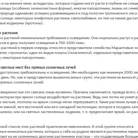
к и на южном окне; аспидистры, которые годами могут расти в глубине не слиш
плющи (особенно зеленолистные формы); многие папоротники; лианы из семе
природе одинаково успешно развивающиеся и под пологом тропического леса
солнце; некоторые эпифитные растения; светолюбивые, но тем не менее доста
вые кодиеумы (кротоны).
 растения
х растений минимальные требования к освещению. Они нормально растут и ра
асов в день получают освещение в 700-1000 люкс.
е растений в первую очередь относятся представители семейства Марантовые: м
латея, строманты; один из видов плауна (селагинелла); отдельные представител
; некоторые папоротники.
 светлых мест без прямых солнечных лучей
 достаточно требовательны к освещению. Им необходимо как минимум 2000 лю
в день. Но, как и представители вышеописанных групп, эти растения не выносят 
прямых солнечных лучей.
свещенностью это связано лишь косвенно. Причина заключается, прежде всего, 
 которая при ярком солнце воздействует на растение. Ведь оно почти не умеет 
в листьях, поэтому на ярком солнце легко перегревается. Такие растения лучше 
м южной, юго-восточной или юго-западной экспозиции, которое в полдень зат
алюзи, или на светлых застекленных лоджиях, т. е. предпочитают яркий, но ра
ный список этих растений практически невозможно. К этой группе относятся
ые комнатные растения, которые у себя на родине являются растениями перво
тают на не затененных другими растениями участках – это подавляющее больш