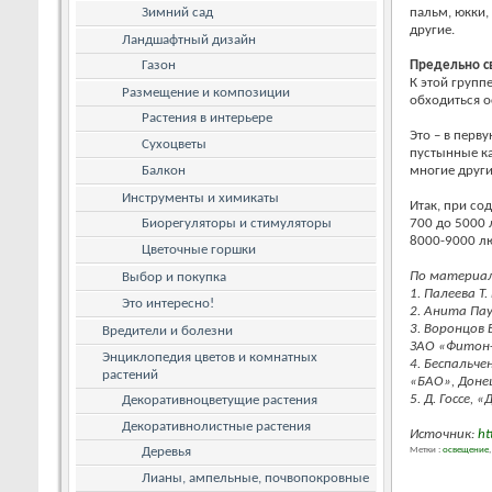
Зимний сад
пальм, юкки,
другие.
Ландшафтный дизайн
Газон
Предельно с
К этой групп
Размещение и композиции
обходиться 
Растения в интерьере
Это – в перву
Сухоцветы
пустынные ка
Балкон
многие други
Инструменты и химикаты
Итак, при со
Биорегуляторы и стимуляторы
700 до 5000 
8000-9000 л
Цветочные горшки
По материа
Выбор и покупка
1. Палеева Т.
Это интересно!
2. Анита Пау
3. Воронцов
Вредители и болезни
ЗАО «Фитон+
Энциклопедия цветов и комнатных
4. Беспальче
растений
«БАО», Донец
5. Д. Госсе,
Декоративноцветущие растения
Декоративнолистные растения
Источник:
ht
Деревья
Метки :
освещение
Лианы, ампельные, почвопокровные