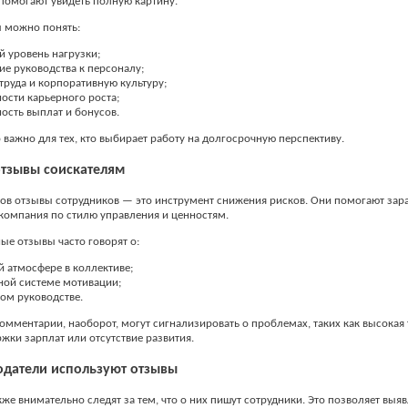
помогают увидеть полную картину.
ы можно понять:
 уровень нагрузки;
е руководства к персоналу;
труда и корпоративную культуру;
ости карьерного роста;
ость выплат и бонусов.
 важно для тех, кто выбирает работу на долгосрочную перспективу.
отзывы соискателям
ов отзывы сотрудников — это инструмент снижения рисков. Они помогают зара
компания по стилю управления и ценностям.
е отзывы часто говорят о:
 атмосфере в коллективе;
ной системе мотивации;
ом руководстве.
омментарии, наоборот, могут сигнализировать о проблемах, таких как высокая 
ржки зарплат или отсутствие развития.
одатели используют отзывы
же внимательно следят за тем, что о них пишут сотрудники. Это позволяет выя