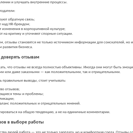
влении и улучшать внутренние процессы.
тодатели:
руют обратную связь;
т над HR-брендом;
 изменения в корпоративной культуре;
т на критику и уточняют спорные ситуации.
м, отзывы становятся не только источником информации для соискателей, но и
 развития бизнеса.
доверять отзывам
ть, что отзывы не всегда полностью объективны. Иногда они могут быть эмо
ми или даже заказными — как положительными, так и отрицательными.
ь правильные выводы, стоит учитывать:
во отзывов;
ющиеся темы и проблемы;
ликации;
аланс положительных и отрицательных мнений.
ироваться на общую тенденцию, а не на единичные комментарии.
вов в выборе работы
тва людей работа — это не только зарплата, но и комфортная среда. Отзывы с