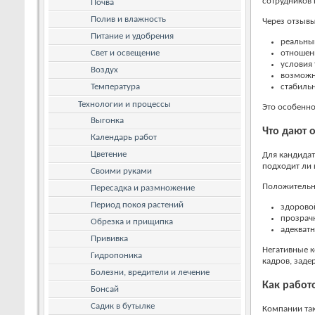
сотрудников 
Почва
Полив и влажность
Через отзыв
Питание и удобрения
реальный
Свет и освещение
отношени
условия 
Воздух
возможн
Температура
стабильн
Технологии и процессы
Это особенно
Выгонка
Что дают 
Календарь работ
Цветение
Для кандидат
подходит ли 
Своими руками
Положительны
Пересадка и размножение
Период покоя растений
здоровой
прозрач
Обрезка и прищипка
адекватн
Прививка
Негативные к
Гидропоника
кадров, заде
Болезни, вредители и лечение
Как работ
Бонсай
Садик в бутылке
Компании так