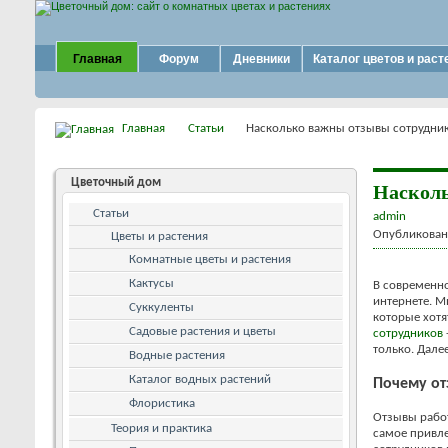
Главная
Форум
Дневники
Каталог цветов и раст
Главная
Статьи
Насколько важны отзывы сотрудник
Цветочный дом
Насколь
Статьи
admin
Опубликовано
Цветы и растения
Комнатные цветы и растения
Кактусы
В современно
интернете. М
Суккуленты
которые хотя
Садовые растения и цветы
сотрудников
только. Дале
Водные растения
Каталог водных растений
Почему от
Флористика
Отзывы работ
Теория и практика
самое привле