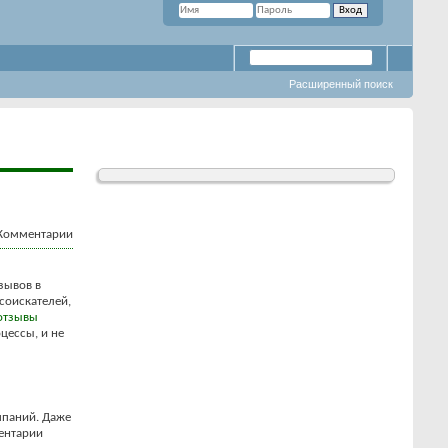
Расширенный поиск
зывов в
соискателей,
 отзывы
цессы, и не
мпаний. Даже
ентарии