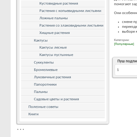
Кустовидные растения
помогают зар
Растения с копьевидными листьями
Они особенн
Ложные пальмы
смене п
Растения со злаковидными листьями
переезде
выборе 
Хищные растения
Кактусы
Категории:
[Популярные]
Кактусы лесные
Кактусы пустынные
Пуш подпи
Суккуленты
Бромелиевые
1
Луковичные растения
Папоротники
Пальмы
Садовые цветы и растения
Полезные советы
Книги
*
*
*