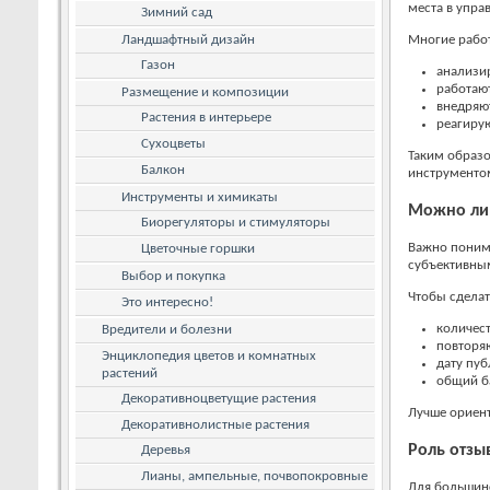
места в упра
Зимний сад
Ландшафтный дизайн
Многие рабо
Газон
анализи
работаю
Размещение и композиции
внедряют
Растения в интерьере
реагирую
Сухоцветы
Таким образо
Балкон
инструментом
Инструменты и химикаты
Можно ли 
Биорегуляторы и стимуляторы
Важно понима
Цветочные горшки
субъективны
Выбор и покупка
Чтобы сделат
Это интересно!
количест
Вредители и болезни
повторя
Энциклопедия цветов и комнатных
дату пуб
растений
общий б
Декоративноцветущие растения
Лучше ориент
Декоративнолистные растения
Роль отзы
Деревья
Лианы, ампельные, почвопокровные
Для большинс