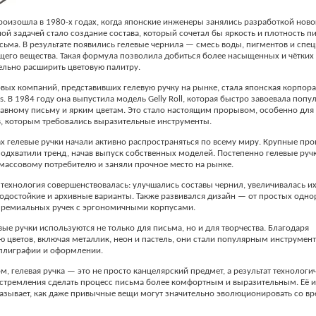
оизошла в 1980-х годах, когда японские инженеры занялись разработкой ново
ной задачей стало создание состава, который сочетал бы яркость и плотность п
сьма. В результате появились гелевые чернила — смесь воды, пигментов и спе
его вещества. Такая формула позволила добиться более насыщенных и чётких 
ельно расширить цветовую палитру.
вых компаний, представивших гелевую ручку на рынке, стала японская корпора
ts. В 1984 году она выпустила модель Gelly Roll, которая быстро завоевала попу
авному письму и ярким цветам. Это стало настоящим прорывом, особенно для
, которым требовались выразительные инструменты.
ах гелевые ручки начали активно распространяться по всему миру. Крупные пр
одхватили тренд, начав выпуск собственных моделей. Постепенно гелевые руч
ассовому потребителю и заняли прочное место на рынке.
технология совершенствовалась: улучшались составы чернил, увеличивалась их
одостойкие и архивные варианты. Также развивался дизайн — от простых одн
премиальных ручек с эргономичными корпусами.
вые ручки используются не только для письма, но и для творчества. Благодаря
 цветов, включая металлик, неон и пастель, они стали популярным инструмен
аллиграфии и оформлении.
м, гелевая ручка — это не просто канцелярский предмет, а результат технологи
стремления сделать процесс письма более комфортным и выразительным. Её 
азывает, как даже привычные вещи могут значительно эволюционировать со в