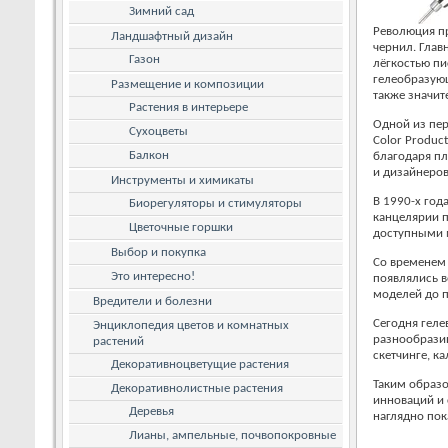
Зимний сад
Революция пр
Ландшафтный дизайн
чернил. Глав
Газон
лёгкостью пи
гелеобразующ
Размещение и композиции
также значит
Растения в интерьере
Одной из пер
Сухоцветы
Color Produc
Балкон
благодаря пл
и дизайнеров
Инструменты и химикаты
В 1990-х год
Биорегуляторы и стимуляторы
канцелярии п
Цветочные горшки
доступными м
Выбор и покупка
Со временем 
Это интересно!
появлялись в
моделей до 
Вредители и болезни
Сегодня геле
Энциклопедия цветов и комнатных
разнообразию
растений
скетчинге, к
Декоративноцветущие растения
Таким образо
Декоративнолистные растения
инноваций и 
Деревья
наглядно пок
Лианы, ампельные, почвопокровные