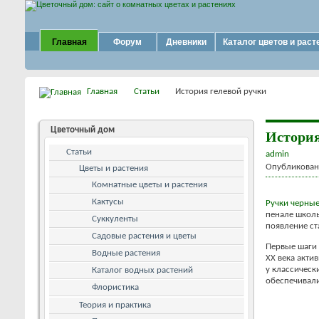
Главная
Форум
Дневники
Каталог цветов и раст
Главная
Статьи
История гелевой ручки
Цветочный дом
История
Статьи
admin
Опубликовано
Цветы и растения
Комнатные цветы и растения
Кактусы
Ручки черные
пенале школь
Суккуленты
появление ст
Садовые растения и цветы
Первые шаги 
Водные растения
XX века акти
у классическ
Каталог водных растений
обеспечивали
Флористика
Теория и практика