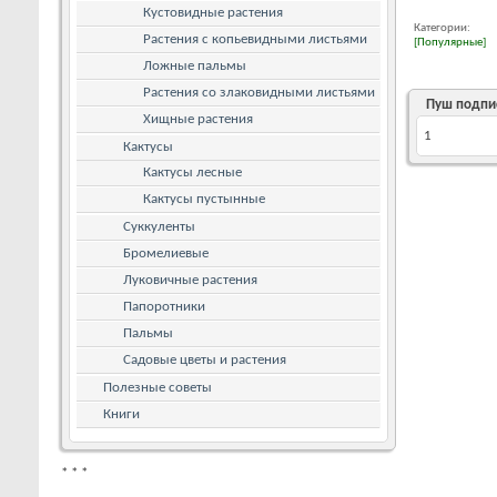
Кустовидные растения
Категории:
Растения с копьевидными листьями
[Популярные]
Ложные пальмы
Растения со злаковидными листьями
Пуш подпи
Хищные растения
1
Кактусы
Кактусы лесные
Кактусы пустынные
Суккуленты
Бромелиевые
Луковичные растения
Папоротники
Пальмы
Садовые цветы и растения
Полезные советы
Книги
*
*
*