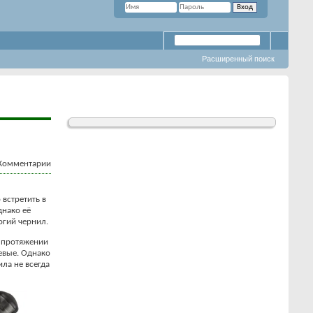
Расширенный поиск
встретить в
днако её
огий чернил.
а протяжении
евые. Однако
ла не всегда