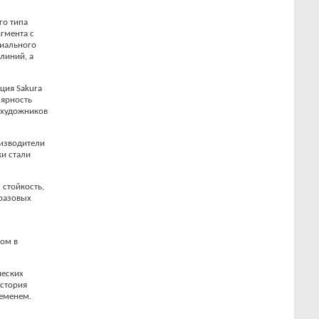
го типа
игмента с
циального
линий, а
ция Sakura
лярность
 художников
оизводители
ки стали
 стойкость,
оразовых
том в
ческих
история
ременем.