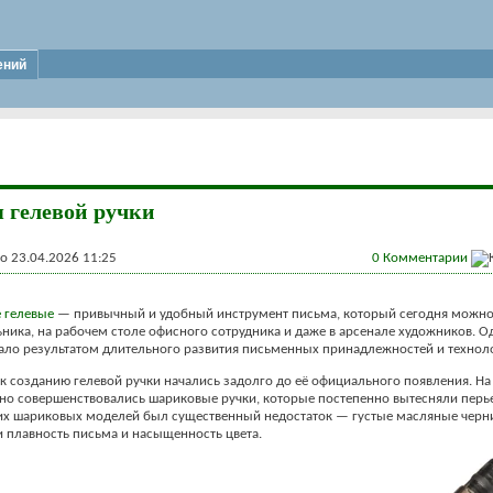
ений
 гелевой ручки
 23.04.2026 11:25
0
Комментарии
 гелевые
— привычный и удобный инструмент письма, который сегодня можно 
ника, на рабочем столе офисного сотрудника и даже в арсенале художников. О
ало результатом длительного развития письменных принадлежностей и технол
к созданию гелевой ручки начались задолго до её официального появления. Н
вно совершенствовались шариковые ручки, которые постепенно вытесняли перь
их шариковых моделей был существенный недостаток — густые масляные черни
 плавность письма и насыщенность цвета.