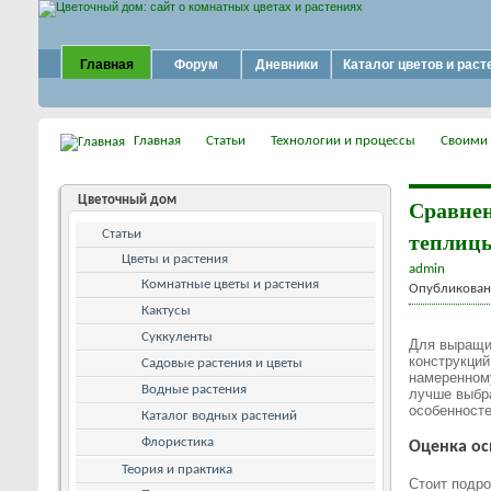
Главная
Форум
Дневники
Каталог цветов и раст
Главная
Статьи
Технологии и процессы
Своими
Цветочный дом
Сравнен
теплицы
Статьи
Цветы и растения
admin
Комнатные цветы и растения
Опубликовано
Кактусы
Суккуленты
Для выращив
конструкций
Садовые растения и цветы
намеренному
Водные растения
лучше выбра
особенносте
Каталог водных растений
Флористика
Оценка ос
Теория и практика
Стоит подро