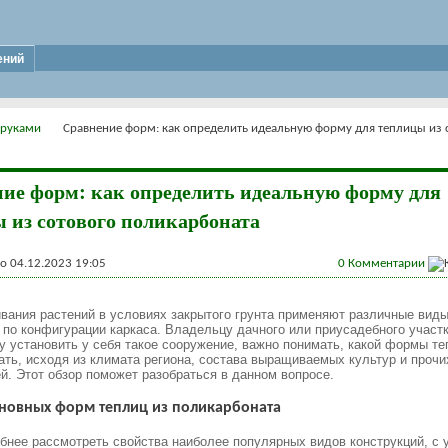
ений
 руками
Сравнение форм: как определить идеальную форму для теплицы из 
ие форм: как определить идеальную форму для
 из сотового поликарбоната
 04.12.2023 19:05
0
Комментарии
ания растений в условиях закрытого грунта применяют различные вид
 по конфигурации каркаса. Владельцу дачного или приусадебного участк
 установить у себя такое сооружение, важно понимать, какой формы т
ть, исходя из климата региона, состава выращиваемых культур и прочи
й. Этот обзор поможет разобраться в данном вопросе.
новных форм теплиц из поликарбоната
бнее рассмотреть свойства наиболее популярных видов конструкций, с 