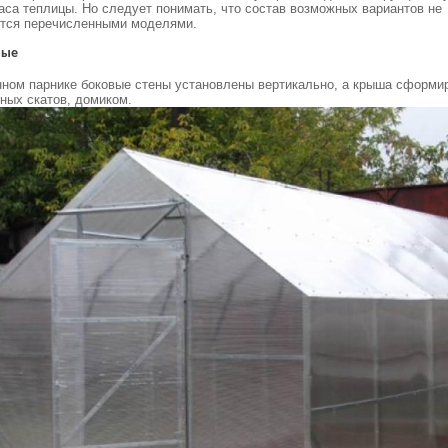
са теплицы. Но следует понимать, что состав возможных вариантов не
ется перечисленными моделями.
ные
ном парнике боковые стены установлены вертикально, а крыша сформи
ных скатов, домиком.