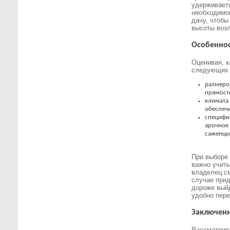
удерживаетс
необходимос
дачу, чтобы
высоты возл
Особенно
Оценивая, к
следующих 
размеров
прямост
климата 
обеспечи
специфи
арочное
саженцы
При выборе 
важно учит
владелец см
случае прид
дороже выйд
удобно пер
Заключен
Рассматрива