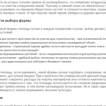
я на острых склонах кровли из поликарбоната, что избавляет владельца
ти очистки сооружения зимой. Поэтому в зимний сезон не обязательно
 ухаживать за парником.
Недостатки состоят в сложности монтажа, огран
е боковых стенок. И при покупке такой парник обойдется дороже арочног
сти выбора формы
акой формы теплица лучше в каждом конкретном случае, выбор делают,
условий:
 доступного пространства на участке для строительства – при ограниченной п
енном парнике можно рационально использовать огражденный объем;
региона – стрельчатый парник удобен, если в местности выпадает много снега,
ть целостность конструкций;
ке выращиваемых растений – если сооружение используется для культур разно
 исполнение – удобный выбор, поскольку по центру можно расположить высок
, рассадив низкорослые поближе к боковым стенкам.
теплицы, если оценивать, какой формы лучше подобрать сооружение, н
ывать доступный бюджет.
При строительстве универсальной арочной мод
ожет сократить расходы на покупку материалов или готового комплекта.
ется смириться с тем, что площадь используется не слишком рационал
ет прямостенное, а тем более каплевидное исполнение. Но в таких пар
емещаться, можно выращивать высокие культуры.
ие
я, какой формы выбрать теплицу, невозможно однозначно определить 