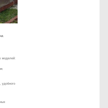
над
х моделей:
и;
, удобного
нных