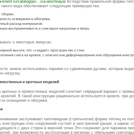
ca-kreml.ru/catalog/po-...ica-arochnaya/
.
Вследствие правильной формы теп
 такого вида обеспечивает следующие преимущества:
 сборки;
рность освещения и обогрева;
чный расход материалов;
вную восприимчивость к снеговым нагрузкам и ветру.
бывать о некоторых минусах:
ерной высоте, что «съедает» пространство у стен;
опления снега на кровле, с опасностью деформирования или обрушения констр
ости, можно использовать парники со сдвоенными дугами, которые выд
ю нагрузку.
ямостенных и арочных моделей
 арочных и прямостенных моделей сочетает гибридный вариант с прям
 кровлей. В такой конструкции рационально используется кровля, при д
ти освещения и обогрева.
ые
внимания заслуживают каплевидная (стрельчатая) форма теплиц из пол
 конструкции этих сооружений состоит в заостренной крыше, а каркас с
одящихся с двух сторон в верхней точке.
Это сохраняет для парников пр
елей, при возможности эксплуатации в регионах с обильными снегопада