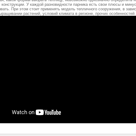
 конструкции. У каждой разновидности парника есть свои плюсы и мину
вать. При этом стоит применять модель тепличного сооружения, в зави
ыращивании растений, условий климата в регионе, прочих особенностей.