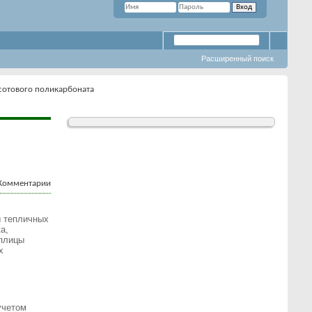
Расширенный поиск
сотового поликарбоната
ы тепличных
а,
еплицы
х
учетом