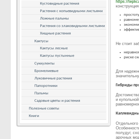
https://tepli
Кустовидные растения
конструкция
Растения с копьевидными листьями
простоту
Ложные пальмы
равноме
экономи
Растения со злаковидными листьями
эффекти
Хищные растения
Кактусы
Не стоит за
Кактусы лесные
неравном
Кактусы пустынные
риске ск
Суккуленты
Бромелиевые
Для надежн
значительну
Луковичные растения
Гибриды пр
Папоротники
Пальмы
Достоинства
и купольной
Садовые цветы и растения
равномернос
Полезные советы
Каплевидн
Книги
Отдельного 
Особенность
полудуг, сх
арочных мод