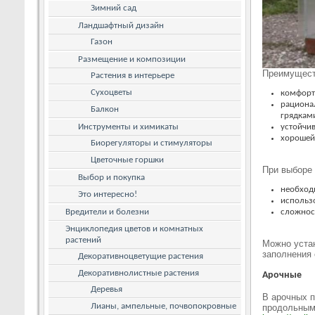
Зимний сад
Ландшафтный дизайн
Газон
Размещение и композиции
Преимущест
Растения в интерьере
Сухоцветы
комфорт
рациона
Балкон
грядкам
Инструменты и химикаты
устойчив
хорошей
Биорегуляторы и стимуляторы
Цветочные горшки
При выборе 
Выбор и покупка
необход
Это интересно!
использ
Вредители и болезни
сложнос
Энциклопедия цветов и комнатных
растений
Можно устан
заполнения 
Декоративноцветущие растения
Декоративнолистные растения
Арочные
Деревья
В арочных п
Лианы, ампельные, почвопокровные
продольным