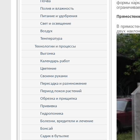
Почва
формы карка
ограничива
Полив и влажность
Питание и удобрения
Прямостен
Свет и освещение
В прямостен
двух наклон
Воздух
Температура
Технологии и процессы
Выгонка
Календарь работ
Цветение
Своими руками
Пересадка и размножение
Период покоя растений
Обрезка и прищипка
Прививка
Гидропоника
Болезни, вредители и лечение
Бонсай
Садик в бутылке