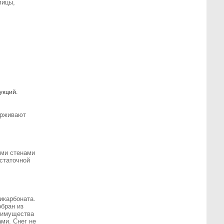
лицы,
укций.
ерживают
ыми стенами
остаточной
икарбоната.
обран из
еимущества
ми. Снег не