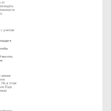
 от
 посещать
иченности
о.
 с учетом
лощади в
 чтобы
й высоты,
ие
е менее
ели
 Но в этом
ьно.
Еще
никах
наиболее