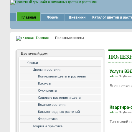
Главная
Форум
Дневники
Каталог цветов и раст
Главная
Полезные советы
Цветочный дом
ПОЛЕЗ
Статьи
Цветы и растения
Услуги ВЭ
Комнатные цветы и растения
admin
Опублико
Кактусы
Внешнеэкон
Суккуленты
Садовые растения и цветы
Водные растения
Квартира-
Каталог водных растений
admin
Опублико
Флористика
Тип жилой н
Теория и практика