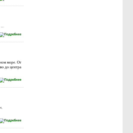
...
ном море. От
во до центра
и,