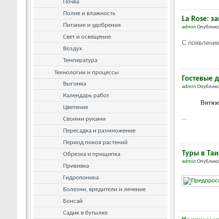
Почва
Полив и влажность
La Rose: з
Питание и удобрения
admin
Опублико
Свет и освещение
С появление
Воздух
Температура
Технологии и процессы
Гостевые 
Выгонка
admin
Опублико
Календарь работ
Витязе
Цветение
...
Своими руками
Пересадка и размножение
Период покоя растений
Туры в Таи
Обрезка и прищипка
admin
Опублико
Прививка
Гидропоника
Болезни, вредители и лечение
Бонсай
Садик в бутылке