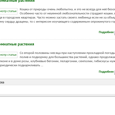
омнатные растения
Кошка от природы очень любопытна, и это не всегда для неё безо
Особенно часто от неуемной любознательности страдают кошки, 
я в городских квартирах. Часто можно застать своего любимца если не за объ
му сердцу драцены, то с интересом изучающего содержимым опрокинутого го
Подробнее
комнатные растения
Со второй половины месяца при наступлении прохладной погод
полив и подкормку для большинства растений, однако продолжа
алконе и в доме розы, клубневые бегонии, пеларгонии, сенполии, гибискусы н
периодически подкармливать
...
Подробнее
ска