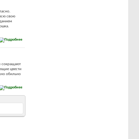
пасно.
всю свою
еданием
ршка.
ы сокращают
ющие цвести
ужно обильно