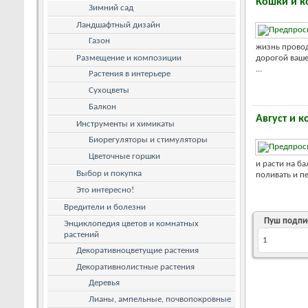
Кошки и к
Зимний сад
Ландшафтный дизайн
Газон
жизнь провод
Размещение и композиции
дорогой ваше
...
Растения в интерьере
Сухоцветы
Балкон
Август и 
Инструменты и химикаты
Биорегуляторы и стимуляторы
Цветочные горшки
и расти на б
Выбор и покупка
поливать и 
Это интересно!
Вредители и болезни
Пуш подпи
Энциклопедия цветов и комнатных
растений
1
Декоративноцветущие растения
Декоративнолистные растения
Деревья
Лианы, ампельные, почвопокровные