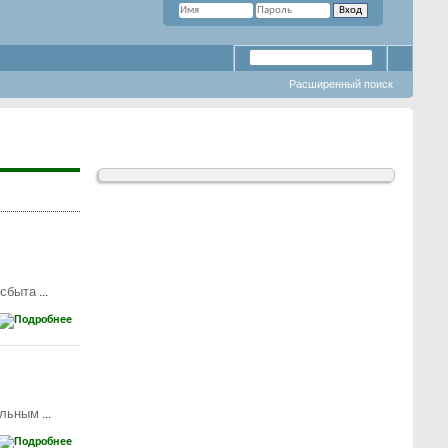
Расширенный поиск
 сбыта
...
альным
...