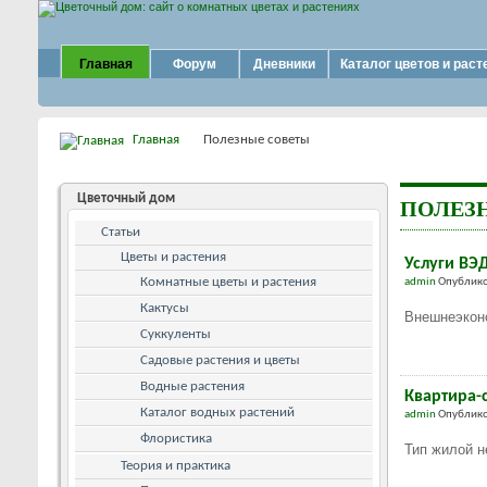
Главная
Форум
Дневники
Каталог цветов и раст
Главная
Полезные советы
Цветочный дом
ПОЛЕЗ
Статьи
Цветы и растения
Услуги ВЭ
Комнатные цветы и растения
admin
Опублико
Кактусы
Внешнеэкон
Суккуленты
Садовые растения и цветы
Водные растения
Квартира-
Каталог водных растений
admin
Опублико
Флористика
Тип жилой н
Теория и практика