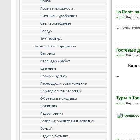
Почва
Полив и влажность
La Rose: з
Питание и удобрения
admin
Опублико
Свет и освещение
С появление
Воздух
Температура
Технологии и процессы
Гостевые 
Выгонка
admin
Опублико
Календарь работ
Витязе
Цветение
...
Своими руками
Пересадка и размножение
Период покоя растений
Туры в Таи
Обрезка и прищипка
admin
Опублико
Прививка
Гидропоника
Болезни, вредители и лечение
Бонсай
Садик в бутылке