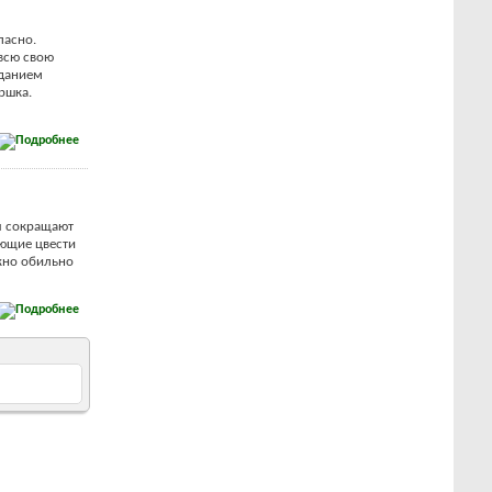
пасно.
всю свою
еданием
ршка.
ы сокращают
ющие цвести
ужно обильно