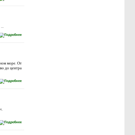
...
ном море. От
во до центра
и,