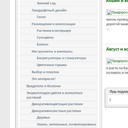
Кошки и к
Зимний сад
Ландшафтный дизайн
Газон
жизнь провод
Размещение и композиции
дорогой ваше
...
Растения в интерьере
Сухоцветы
Балкон
Август и 
Инструменты и химикаты
Биорегуляторы и стимуляторы
Цветочные горшки
и расти на б
Выбор и покупка
поливать и 
Это интересно!
Вредители и болезни
Пуш подпи
Энциклопедия цветов и комнатных
растений
1
Декоративноцветущие растения
Декоративнолистные растения
Деревья
Лианы, ампельные, почвопокровные