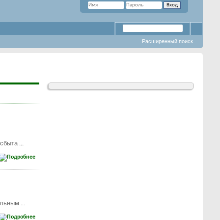
Расширенный поиск
 сбыта
...
альным
...