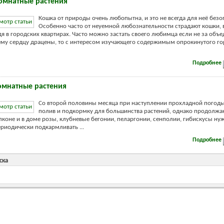
омнатные растения
Кошка от природы очень любопытна, и это не всегда для неё безо
Особенно часто от неуемной любознательности страдают кошки, 
я в городских квартирах. Часто можно застать своего любимца если не за объ
му сердцу драцены, то с интересом изучающего содержимым опрокинутого го
Подробнее
комнатные растения
Со второй половины месяца при наступлении прохладной погод
полив и подкормку для большинства растений, однако продолжа
алконе и в доме розы, клубневые бегонии, пеларгонии, сенполии, гибискусы н
периодически подкармливать
...
Подробнее
ска