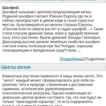
Шалфей.
Шалфей называют цветком,продлевающим жизнь.
Родиной шалфея считают Южную Европу, где он и
сейчас произрастает в диком виде в сухих гористых
местах. Культивируется во многих странах Европы.
«Против власти смерти растёт в садах шалфей…» Такие
стихи слагали древние греки, веря в чудодейственную
силу этого растения. Врачи древней Эллады Гиппократ,
Диоскорид высоко ценили лечебные свойства шалфея,
считали очень полезным при бес*плодии, хорошим
тонизирующим и желудочным сред*ством. ...
Подробнее
Цветы жизни
Комнатные растения привносят в нашу жизнь нечто. Это
"нечто" каждый может сформулировать для себя по-
разному: тяга к природе, стремление к достижению
гармонии, эстетическое удовлетворение,
психологическая разгрузка. Однако композиции из
домашних цветов можно составить так, что они будут не
только "прикладной характер", то есть оздоровлять
воздух, но и просто радовать глаз. ...