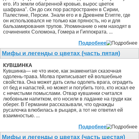
его. Из земли обагренной кровью, вырос цветок
шафрана". Он до сих пор распространен в Сирии,
Палестине, Персии. Знали его и в Древнем Египте, где
он использовался не только как пряность, но и для
бальзамирования трупов. Упоминание о нем находят в
сочинениях Соломона, Гомера и Гиппократа. ...
Подробнее
Мифы и легенды о цветах (часть пятая)
КУВШИНКА
Кувшинка— не что иное, как знаменитая сказочная
одолень-трава. Молва приписывает ей волшебные
свойства. Она может дать силы одолеть врага, оградить
от бед и напастей, но может и погубить того, кто искал ее
с нечистыми помыслами. Отвар кувшинки считался
любовным напитком, его носили в ладанке на груди как
оберег. В Германии рассказывали, что однажды
русалочка влюбилась в рыцаря, а тот не ответил ей
взаимностью. ...
Подробнее
Мифы и легенды о цветах (часть шестая)