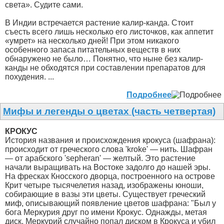
света». Судите сами.
В Индии встречается растение калир-канда. Стоит
съесть всего лишь несколько его листочков, как аппетит
«умрет» на несколько дней! При этом никакого
особенного запаса питательных веществ в них
обнаружено не было… Понятно, что ныне без калир-
канды не обходятся при составлении препаратов для
похудения. ...
Подробнее
Мифы и легенды о цветах (часть четвертая)
КРОКУС
История названия и происхождения крокуса (шафрана):
происходит от греческого слова 'kroke' — нить. Шафран
— от арабского 'sepheran' — желтый. Это растение
начали выращивать на Востоке задолго до нашей эры.
На фресках Кносского дворца, построенного на острове
Крит четыре тысячелетия назад, изображены юноши,
собирающие в вазы эти цветы. Существует греческий
миф, описывающий появление цветов шафрана: "Был у
бога Меркурия друг по имени Крокус. Однажды, метая
диск, Меркурий случайно попал диском в Крокуса и убил