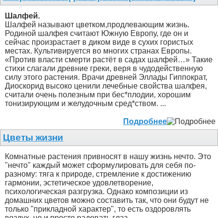
Шалфей.
Шалфей называют цветком,продлевающим жизнь.
Родиной шалфея считают Южную Европу, где он и
сейчас произрастает в диком виде в сухих гористых
местах. Культивируется во многих странах Европы.
«Против власти смерти растёт в садах шалфей…» Такие
стихи слагали древние греки, веря в чудодейственную
силу этого растения. Врачи древней Эллады Гиппократ,
Диоскорид высоко ценили лечебные свойства шалфея,
считали очень полезным при бес*плодии, хорошим
тонизирующим и желудочным сред*ством. ...
Подробнее
Цветы жизни
Комнатные растения привносят в нашу жизнь нечто. Это
"нечто" каждый может сформулировать для себя по-
разному: тяга к природе, стремление к достижению
гармонии, эстетическое удовлетворение,
психологическая разгрузка. Однако композиции из
домашних цветов можно составить так, что они будут не
только "прикладной характер", то есть оздоровлять
воздух, но и просто радовать глаз. ...