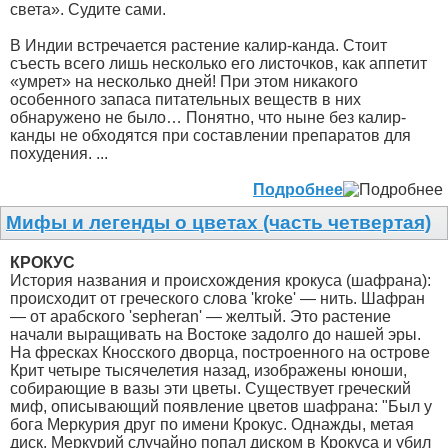
света». Судите сами.
В Индии встречается растение калир-канда. Стоит
съесть всего лишь несколько его листочков, как аппетит
«умрет» на несколько дней! При этом никакого
особенного запаса питательных веществ в них
обнаружено не было… Понятно, что ныне без калир-
канды не обходятся при составлении препаратов для
похудения. ...
Подробнее
Мифы и легенды о цветах (часть четвертая)
КРОКУС
История названия и происхождения крокуса (шафрана):
происходит от греческого слова 'kroke' — нить. Шафран
— от арабского 'sepheran' — желтый. Это растение
начали выращивать на Востоке задолго до нашей эры.
На фресках Кносского дворца, построенного на острове
Крит четыре тысячелетия назад, изображены юноши,
собирающие в вазы эти цветы. Существует греческий
миф, описывающий появление цветов шафрана: "Был у
бога Меркурия друг по имени Крокус. Однажды, метая
диск, Меркурий случайно попал диском в Крокуса и убил