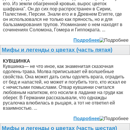
его. Из земли обагренной кровью, вырос цветок
шафрана". Он до сих пор распространен в Сирии,
Палестине, Персии. Знали его и в Древнем Египте, где
он использовался не только как пряность, но и для
бальзамирования трупов. Упоминание о нем находят в
сочинениях Соломона, Гомера и Гиппократа. ...
Подробнее
Мифы и легенды о цветах (часть пятая)
КУВШИНКА
Кувшинка— не что иное, как знаменитая сказочная
одолень-трава. Молва приписывает ей волшебные
свойства. Она может дать силы одолеть врага, оградить
от бед и напастей, но может и погубить того, кто искал ее
с нечистыми помыслами. Отвар кувшинки считался
любовным напитком, его носили в ладанке на груди как
оберег. В Германии рассказывали, что однажды
русалочка влюбилась в рыцаря, а тот не ответил ей
взаимностью. ...
Подробнее
Мифы и легенды о цветах (часть шестая)