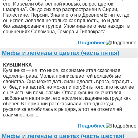
его. Из земли обагренной кровью, вырос цветок
шафрана". Он до сих пор распространен в Сирии,
Палестине, Персии. Знали его и в Древнем Египте, где
он использовался не только как пряность, но и для
бальзамирования трупов. Упоминание о нем находят в
сочинениях Соломона, Гомера и Гиппократа. ...
Подробнее
Мифы и легенды о цветах (часть пятая)
КУВШИНКА
Кувшинка— не что иное, как знаменитая сказочная
одолень-трава. Молва приписывает ей волшебные
свойства. Она может дать силы одолеть врага, оградить
от бед и напастей, но может и погубить того, кто искал ее
с нечистыми помыслами. Отвар кувшинки считался
любовным напитком, его носили в ладанке на груди как
оберег. В Германии рассказывали, что однажды
русалочка влюбилась в рыцаря, а тот не ответил ей
взаимностью. ...
Подробнее
Мифы и легенды о цветах (часть шестая)