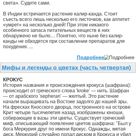
света». Судите сами.
В Индии встречается растение калир-канда. Стоит
съесть всего лишь несколько его листочков, как аппетит
«умрет» на несколько дней! При этом никакого
особенного запаса питательных веществ в них
обнаружено не было… Понятно, что ныне без калир-
канды не обходятся при составлении препаратов для
похудения. ...
Подробнее
Мифы и легенды о цветах (часть четвертая)
КРОКУС
История названия и происхождения крокуса (шафрана):
происходит от греческого слова 'kroke' — нить. Шафран
— от арабского 'sepheran' — желтый. Это растение
начали выращивать на Востоке задолго до нашей эры.
На фресках Кносского дворца, построенного на острове
Крит четыре тысячелетия назад, изображены юноши,
собирающие в вазы эти цветы. Существует греческий
миф, описывающий появление цветов шафрана: "Был у
бога Меркурия друг по имени Крокус. Однажды, метая
диск, Меркурий случайно попал диском в Крокуса и убил