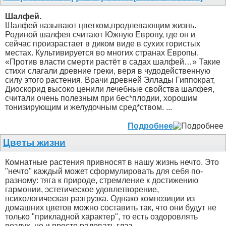
Шалфей.
Шалфей называют цветком,продлевающим жизнь.
Родиной шалфея считают Южную Европу, где он и
сейчас произрастает в диком виде в сухих гористых
местах. Культивируется во многих странах Европы.
«Против власти смерти растёт в садах шалфей…» Такие
стихи слагали древние греки, веря в чудодейственную
силу этого растения. Врачи древней Эллады Гиппократ,
Диоскорид высоко ценили лечебные свойства шалфея,
считали очень полезным при бес*плодии, хорошим
тонизирующим и желудочным сред*ством. ...
Подробнее
Цветы жизни
Комнатные растения привносят в нашу жизнь нечто. Это
"нечто" каждый может сформулировать для себя по-
разному: тяга к природе, стремление к достижению
гармонии, эстетическое удовлетворение,
психологическая разгрузка. Однако композиции из
домашних цветов можно составить так, что они будут не
только "прикладной характер", то есть оздоровлять
воздух, но и просто радовать глаз. ...