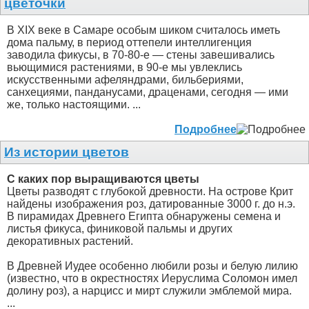
цветочки
В XIX веке в Самаре особым шиком считалось иметь
дома пальму, в период оттепели интеллигенция
заводила фикусы, в 70-80-е — стены завешивались
вьющимися растениями, в 90-е мы увлеклись
искусственными афеляндрами, бильбериями,
санхециями, панданусами, драценами, сегодня — ими
же, только настоящими. ...
Подробнее
Из истории цветов
С каких пор выращиваются цветы
Цветы разводят с глубокой древности. На острове Крит
найдены изображения роз, датированные 3000 г. до н.э.
В пирамидах Древнего Египта обнаружены семена и
листья фикуса, финиковой пальмы и других
декоративных растений.
В Древней Иудее особенно любили розы и белую лилию
(известно, что в окрестностях Иеруслима Соломон имел
долину роз), а нарцисс и мирт служили эмблемой мира.
...