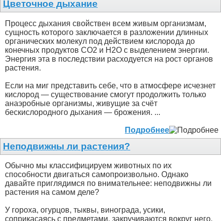
Цветочное дыхание
Процесс дыхания свойствен всем живым организмам,
сущность которого заключается в разложении длинных
органических молекул под действием кислорода до
конечных продуктов СО2 и Н2О с выделением энергии.
Энергия эта в последствии расходуется на рост органов
растения.
Если на миг представить себе, что в атмосфере исчезнет
кислород — существование смогут продолжить только
анаэробные организмы, живущие за счёт
бескислородного дыхания — брожения. ...
Подробнее
Неподвижны ли растения?
Обычно мы классифицируем животных по их
способности двигаться самопроизвольно. Однако
давайте приглядимся по внимательнее: неподвижны ли
растения на самом деле?
У гороха, огурцов, тыквы, винограда, усики,
соприкасаясь с предметами, закручиваются вокруг него.