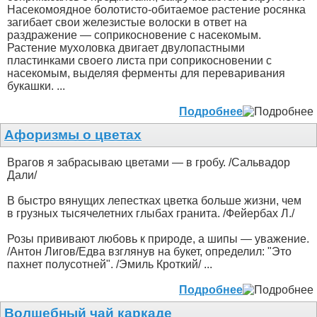
Насекомоядное болотисто-обитаемое растение росянка
загибает свои железистые волоски в ответ на
раздражение — соприкосновение с насекомым.
Растение мухоловка двигает двулопастными
пластинками своего листа при соприкосновении с
насекомым, выделяя ферменты для переваривания
букашки. ...
Подробнее
Афоризмы о цветах
Врагов я забрасываю цветами — в гробу. /Сальвадор
Дали/
В быстро вянущих лепестках цветка больше жизни, чем
в грузных тысячелетних глыбах гранита. /Фейербах Л./
Розы прививают любовь к природе, а шипы — уважение.
/Антон Лигов/Едва взглянув на букет, определил: "Это
пахнет полусотней". /Эмиль Кроткий/ ...
Подробнее
Волшебный чай каркаде