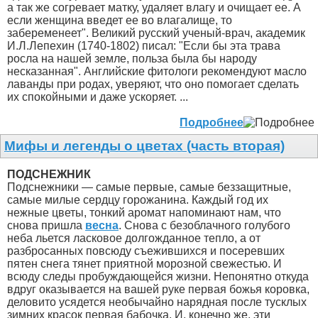
а так же согревает матку, удаляет влагу и очищает ее. А
если женщина введет ее во влагалище, то
забеременеет". Великий русский ученый-врач, академик
И.Л.Лепехин (1740-1802) писал: "Если бы эта трава
росла на нашей земле, польза была бы народу
несказанная". Английские фитологи рекомендуют масло
лаванды при родах, уверяют, что оно помогает сделать
их спокойными и даже ускоряет. ...
Подробнее
Мифы и легенды о цветах (часть вторая)
ПОДСНЕЖНИК
Подснежники — самые первые, самые беззащитные,
самые милые сердцу горожанина. Каждый год их
нежные цветы, тонкий аромат напоминают нам, что
снова пришла
весна
. Снова с безоблачного голубого
неба льется ласковое долгожданное тепло, а от
разбросанных повсюду съежившихся и посеревших
пятен снега тянет приятной морозной свежестью. И
всюду следы пробуждающейся жизни. Непонятно откуда
вдруг оказывается на вашей руке первая божья коровка,
деловито усядется необычайно нарядная после тусклых
зимних красок первая бабочка. И, конечно же, эти