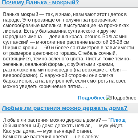
Почему Ванька - мокрый?
Ванька мокрый — так, я знаю, называют этот цветок в
народе. Это прозвище он получил за прозрачные
смолообразные капельки, выступающие на прожилках
листьев. Есть у бальзамина султанского и другие
народные имена — девичья краса, огонек. Бальзамин
султанский — многолетнее растение высотой 26-28 см.
Ширина кроны — 60 и более сантиметров в зависимости
от размеров цветочного горшка. Стебель сочный,
ветвящийся, темно-зеленого цвета. Листья тоже темно-
зеленые, овальной формы, с зубчатыми краями,
расположенными поочередно (на верхушке стебля —
веерообразно). С наружной стороны они слегка
бархатистые, а на внутренней, если смотреть на свет,
можно увидеть коричневые пятна. ...
Подробнее
Любые ли растения можно держать дома?
Любые ли растения можно держать дома? — "
Плющ
(обыкновенный) дома держать нельзя, — муж уйдет.
Кактусы дома, — муж пьяницей станет.
Комнатные растения цветут — не к добру.