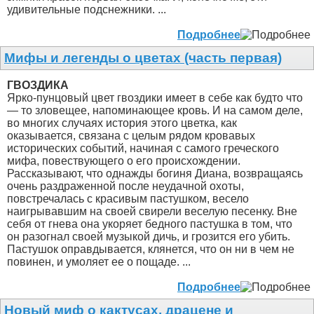
удивительные подснежники. ...
Подробнее
Мифы и легенды о цветах (часть первая)
ГВОЗДИКА
Ярко-пунцовый цвет гвоздики имеет в себе как будто что
— то зловещее, напоминающее кровь. И на самом деле,
во многих случаях история этого цветка, как
оказывается, связана с целым рядом кровавых
исторических событий, начиная с самого греческого
мифа, повествующего о его происхождении.
Рассказывают, что однажды богиня Диана, возвращаясь
очень раздраженной после неудачной охоты,
повстречалась с красивым пастушком, весело
наигрывавшим на своей свирели веселую песенку. Вне
себя от гнева она укоряет бедного пастушка в том, что
он разогнал своей музыкой дичь, и грозится его убить.
Пастушок оправдывается, клянется, что он ни в чем не
повинен, и умоляет ее о пощаде. ...
Подробнее
Новый миф о кактусах, драцене и