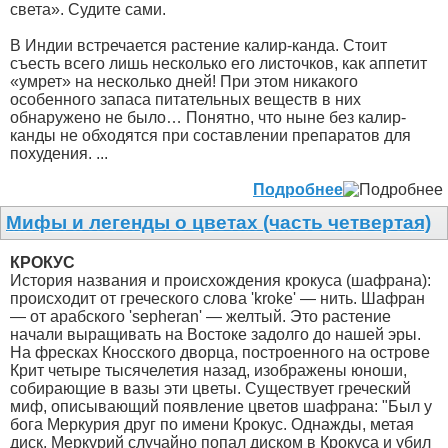
света». Судите сами.
В Индии встречается растение калир-канда. Стоит
съесть всего лишь несколько его листочков, как аппетит
«умрет» на несколько дней! При этом никакого
особенного запаса питательных веществ в них
обнаружено не было… Понятно, что ныне без калир-
канды не обходятся при составлении препаратов для
похудения. ...
Подробнее
Мифы и легенды о цветах (часть четвертая)
КРОКУС
История названия и происхождения крокуса (шафрана):
происходит от греческого слова 'kroke' — нить. Шафран
— от арабского 'sepheran' — желтый. Это растение
начали выращивать на Востоке задолго до нашей эры.
На фресках Кносского дворца, построенного на острове
Крит четыре тысячелетия назад, изображены юноши,
собирающие в вазы эти цветы. Существует греческий
миф, описывающий появление цветов шафрана: "Был у
бога Меркурия друг по имени Крокус. Однажды, метая
диск, Меркурий случайно попал диском в Крокуса и убил