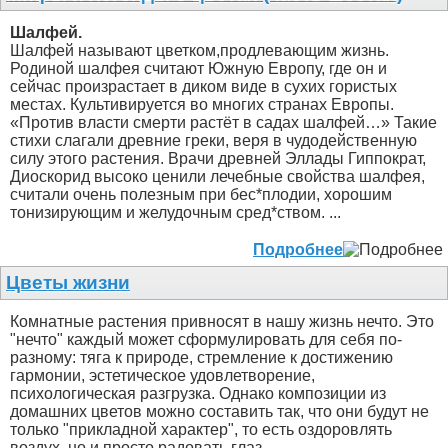
Шалфей.
Шалфей называют цветком,продлевающим жизнь.
Родиной шалфея считают Южную Европу, где он и
сейчас произрастает в диком виде в сухих гористых
местах. Культивируется во многих странах Европы.
«Против власти смерти растёт в садах шалфей…» Такие
стихи слагали древние греки, веря в чудодейственную
силу этого растения. Врачи древней Эллады Гиппократ,
Диоскорид высоко ценили лечебные свойства шалфея,
считали очень полезным при бес*плодии, хорошим
тонизирующим и желудочным сред*ством. ...
Подробнее
Цветы жизни
Комнатные растения привносят в нашу жизнь нечто. Это
"нечто" каждый может сформулировать для себя по-
разному: тяга к природе, стремление к достижению
гармонии, эстетическое удовлетворение,
психологическая разгрузка. Однако композиции из
домашних цветов можно составить так, что они будут не
только "прикладной характер", то есть оздоровлять
воздух, но и просто радовать глаз. ...