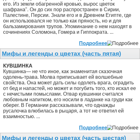
его. Из земли обагренной кровью, вырос цветок
шафрана". Он до сих пор распространен в Сирии,
Палестине, Персии. Знали его и в Древнем Египте, где
он использовался не только как пряность, но и для
бальзамирования трупов. Упоминание о нем находят в
сочинениях Соломона, Гомера и Гиппократа. ...
Подробнее
Мифы и легенды о цветах (часть пятая)
КУВШИНКА
Кувшинка— не что иное, как знаменитая сказочная
одолень-трава. Молва приписывает ей волшебные
свойства. Она может дать силы одолеть врага, оградить
от бед и напастей, но может и погубить того, кто искал ее
с нечистыми помыслами. Отвар кувшинки считался
любовным напитком, его носили в ладанке на груди как
оберег. В Германии рассказывали, что однажды
русалочка влюбилась в рыцаря, а тот не ответил ей
взаимностью. ...
Подробнее
Мифы и легенды о цветах (часть шестая)