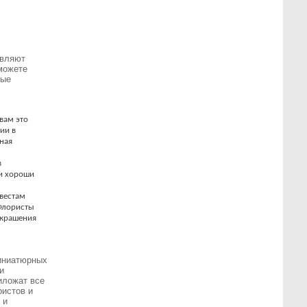
авляют
 можете
ные
вам это
ии в
ная
в
ни хороши
евестам
 Флористы
украшения
миниатюрных
и
иложат все
ристов и
 и