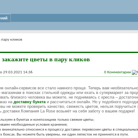
ений
в пару кликов
: закажите цветы в пару кликов
 29.03.2021 14:36
0
Комментарии
м онлайн-сервисов все стало намного проще. Теперь вам необязательн
 магазинам в поисках стильной одежды или ехать в супермаркет за про
вать близкого человека вы можете, не поднимаясь с кресла – достаточ
аказ на
доставку букета
и рассчитаться онлайн. Но у подобного подхода
 вы не можете проверить качество, свежесть цветов, нельзя поручиться 
ь доставки.
Компания La Rose возьмёт на себя заботу о вашем подарке!
ьзуем в букетах и композициях только свежие цветы;
иваем необходимые условия хранения;
ы внимательно относимся к процессу доставки: перевозим цветы в специальны
 боксах. Вы можете быть уверены, ни один лепесток не примнется в пути.