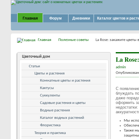
Главная
Форум
Дневники
Каталог цветов и раст
Главная
Полезные советы
La Rose: закажите цветы 
Цветочный дом
La Rose
Статьи
admin
Опубликовано
Цветы и растения
Комнатные цветы и растения
Кактусы
С появление
блуждать по
Суккуленты
даже порадо
оформить з
Садовые растения и цветы
недостатки:
Водные растения
аккуратност
Каталог водных растений
Мы испол
Флористика
Обеспеч
Также м
Теория и практика
защитных