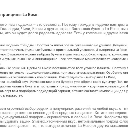
принципы La Rose
веточных подарках – это свежесть. Поэтому трижды в неделю нам дост
 Голландии, Чили, Кении и других стран. Заказывая букет в La Rose, вы
ы, что он будет долго радовать адресата.
Есть у компании и другие важ
ние модным трендам. Простой охапкой роз вы уже никого не удивите. Девушки
тают получать стильные букеты, в оригинальной упаковке. И флористы La Rose 
уют. В каталоге можно выбрать букеты в шляпных коробках и крафте, композиц
х и сумках, пышные и миниатюрные – все, что только может пожелать современ
;
льные решения. Цветы в La Rose поставляют со всех уголков планеты. Поэтому 
енте не только традиционные цветы, но и экзотические растения. Особенно о
авления эксклюзивных композиций. Хотите удивить – выбирайте La Rose;
ка на любой вкус. Наука составления букетов уже обрела свою культуру. Так, н
 дарить нежные букеты в пастельных тонах, мужчинам – крупные композиции.
помогут вам подобрать подходящий вариант, а также составят композиции для 
а к торжеству.
ем огромный выбор редких и популярных растений на любой вкус: от 
трясающе нежных пионов до благородных гиацинтов. Хотите преподнест
индивидуальный подарок – обращайтесь в салоны La Rose. Флористы пр
бы удивить ваших близких.
Утончённый вкус, нетривиальный подход фло
поставки цветов – то, что выгодно отличает La Rose от других магазинов