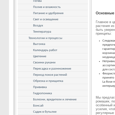
Почва
Полив и влажность
Основные 
Питание и удобрения
Свет и освещение
Главное в ц
Воздух
растения из
быть уверен
Температура
принципы:
Технологии и процессы
Следова
Выгонка
предпочи
гарантир
Календарь работ
корзина
Цветение
модница
Нетривиа
Своими руками
ассортим
Пересадка и размножение
для сост
Флористи
Период покоя растений
принято
Обрезка и прищипка
La Rose 
интерьер
Прививка
Гидропоника
Мы предлага
Болезни, вредители и лечение
ромашек, по
особенный 
Бонсай
усилия, что
Садик в бутылке
регулярные 