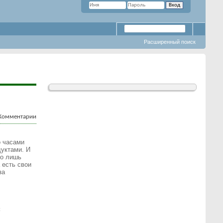
Расширенный поиск
о часами
дуктами. И
но лишь
 есть свои
за
х