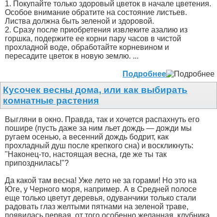
1. Покупайте только здоровый цветок в начале цветения.
Особое внимание обратите на состояние листьев.
Листва должна быть зеленой и здоровой.
2. Сразу после приобретения извлеките азалию из
горшка, подержите ее корни пару часов в чистой
прохладной воде, обработайте корневином и
пересадите цветок в новую землю. ...
Подробнее
Кусочек весны дома, или как выбирать
комнатные растения
Выгляни в окно. Правда, так и хочется распахнуть его
пошире (пусть даже за ним льет дождь — дожди мы
ругаем осенью, а весенний дождь бодрит, как
прохладный душ после крепкого сна) и воскликнуть:
"Наконец-то, настоящая весна, где же ты так
припозднилась!"?
Да какой там весна! Уже лето не за горами! Но это на
Юге, у Черного моря, например. А в Средней полосе
еще только цветут деревья, одуванчики только стали
радовать глаз желтыми пятнами на зеленой траве,
появилась первая, от того особенно желанная, клубника