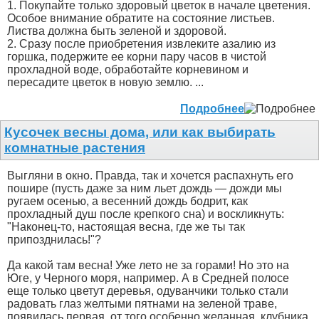
1. Покупайте только здоровый цветок в начале цветения.
Особое внимание обратите на состояние листьев.
Листва должна быть зеленой и здоровой.
2. Сразу после приобретения извлеките азалию из
горшка, подержите ее корни пару часов в чистой
прохладной воде, обработайте корневином и
пересадите цветок в новую землю. ...
Подробнее
Кусочек весны дома, или как выбирать
комнатные растения
Выгляни в окно. Правда, так и хочется распахнуть его
пошире (пусть даже за ним льет дождь — дожди мы
ругаем осенью, а весенний дождь бодрит, как
прохладный душ после крепкого сна) и воскликнуть:
"Наконец-то, настоящая весна, где же ты так
припозднилась!"?
Да какой там весна! Уже лето не за горами! Но это на
Юге, у Черного моря, например. А в Средней полосе
еще только цветут деревья, одуванчики только стали
радовать глаз желтыми пятнами на зеленой траве,
появилась первая, от того особенно желанная, клубника