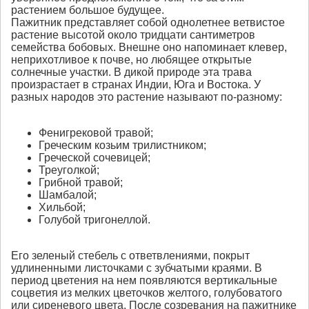
растением большое будущее.
Пажитник представляет собой однолетнее ветвистое
растение высотой около тридцати сантиметров
семейства бобовых. Внешне оно напоминает клевер,
неприхотливое к почве, но любящее открытые
солнечные участки. В дикой природе эта трава
произрастает в странах Индии, Юга и Востока. У
разных народов это растение называют по-разному:
Фенигрековой травой;
Греческим козьим трилистником;
Греческой сочевицей;
Треуголкой;
Грибной травой;
Шамбалой;
Хильбой;
Голубой тригонеллой.
Его зеленый стебель с ответвлениями, покрыт
удлиненными листочками с зубчатыми краями. В
период цветения на нем появляются вертикальные
соцветия из мелких цветочков желтого, голубоватого
или сиреневого цвета. После созревания на пажитнике