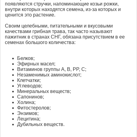
появляются стручки, напоминающие козьи рожки,
внутри которых находятся семена, из-за которых и
ценится это растение.
Своим целебными, питательными и вкусовыми
качествами грибная трава, так часто называют
пажитник в странах СНГ, обязана присутствием в ее
семенах большого количества:
Белков;
Эфирных масел;
Витаминов группы A, B, PP, C;
Незаменимых аминокислот;
Клетчатки;
Углеводов;
Минеральных веществ;
Сапонинов;
Холина;
Фитостеролов;
Энзимов;
Лецитина;
Дубильных веществ.