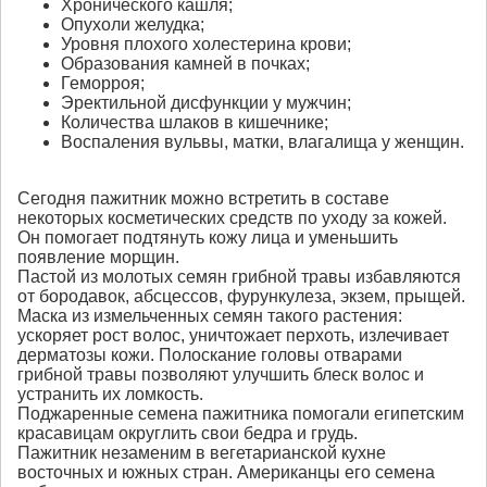
Хронического кашля;
Опухоли желудка;
Уровня плохого холестерина крови;
Образования камней в почках;
Геморроя;
Эректильной дисфункции у мужчин;
Количества шлаков в кишечнике;
Воспаления вульвы, матки, влагалища у женщин.
Сегодня пажитник можно встретить в составе
некоторых косметических средств по уходу за кожей.
Он помогает подтянуть кожу лица и уменьшить
появление морщин.
Пастой из молотых семян грибной травы избавляются
от бородавок, абсцессов, фурункулеза, экзем, прыщей.
Маска из измельченных семян такого растения:
ускоряет рост волос, уничтожает перхоть, излечивает
дерматозы кожи. Полоскание головы отварами
грибной травы позволяют улучшить блеск волос и
устранить их ломкость.
Поджаренные семена пажитника помогали египетским
красавицам округлить свои бедра и грудь.
Пажитник незаменим в вегетарианской кухне
восточных и южных стран. Американцы его семена