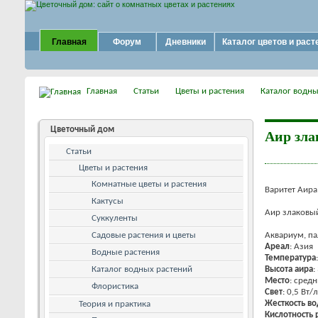
Главная
Форум
Дневники
Каталог цветов и раст
Главная
Статьи
Цветы и растения
Каталог водны
Цветочный дом
Аир зл
Статьи
Цветы и растения
Комнатные цветы и растения
Варитет Аира
Кактусы
Аир злаковый
Суккуленты
Садовые растения и цветы
Аквариум, п
Ареал
: Азия
Водные растения
Температура
Каталог водных растений
Высота аира
:
Место
: сред
Флористика
Свет
: 0,5 Вт/л
Жесткость в
Теория и практика
Кислотность 