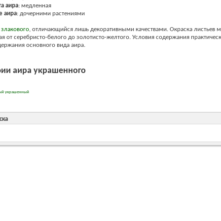
та аира
: медленная
 аира
: дочерними растениями
 злакового
, отличающийся лишь декоративными качествами. Окраска листьев 
я от серебристо-белого до золотисто-желтого. Условия содержания практичес
ержания основного вида аира.
ии аира украшенн
ого
вый украшенный
ска