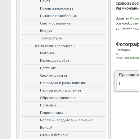
Почва
Скорость рос
Полив и влажность
Размножение
Питание и удобрения
Варитет
Аира
Свет и освещение
разнообразна
условиям сод
Воздух
Температура
Фотограф
Технологии и процессы
Категории:
Выгонка
А
Метки :
аир злако
Календарь работ
Цветение
Пуш подпи
Своими руками
Пересадка и размножение
1
Период покоя растений
Обрезка и прищипка
Прививка
Гидропоника
Болезни, вредители и лечение
Бонсай
Садик в бутылке