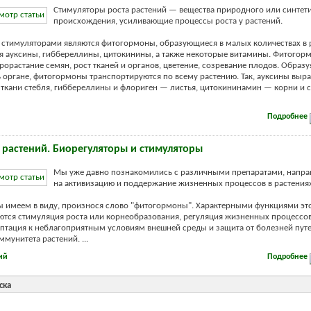
Стимуляторы роста растений — вещества природного или синтет
происхождения, усиливающие процессы роста у растений.
тимуляторами являются фитогормоны, образующиеся в малых количествах в р
я ауксины, гиббереллины, цитокинины, а также некоторые витамины. Фитогор
рорастание семян, рост тканей и органов, цветение, созревание плодов. Образу
 органе, фитогормоны транспортируются по всему растению. Так, ауксины выр
ткани стебля, гиббереллины и флориген — листья, цитокининамин — корни и
Подробнее
 растений. Биорегуляторы и стимуляторы
Мы уже давно познакомились с различными препаратами, напр
на активизацию и поддержание жизненных процессов в растениях
 имеем в виду, произнося слово "фитогормоны". Характерными функциями эт
ются стимуляция роста или корнеобразования, регуляция жизненных процессов
аптация к неблагоприятным условиям внешней среды и защита от болезней пут
мунитета растений. ...
ий
Подробнее
ска