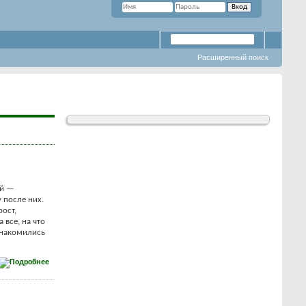
Расширенный поиск
ий —
 после них.
рост,
а все, на что
знакомились