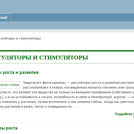
ений
гуляторы и стимуляторы
ГУЛЯТОРЫ И СТИМУЛЯТОРЫ
 роста и развития
Чаще всего фитогормоны — регуляторы роста и развития растен
рассматривают в главах, посвященных вопросу питания, или сразу
учесть, что влияют эти вещества не только на внешние проявления (собственно 
 д.), а и на устойчивость к засухе, потребность в свете и температуре, короче, — н
 повлиять у растения, лучше вспомнить о них именно сейчас, когда мы уже по
и растений к влаге, теплу и освещенности. ...
Подробнее
ры роста