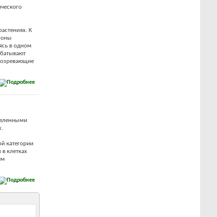
ического
астениях. К
моны
ясь в одном
абатывают
 созревающие
авленными
.
ой категории
 в клетках
ем