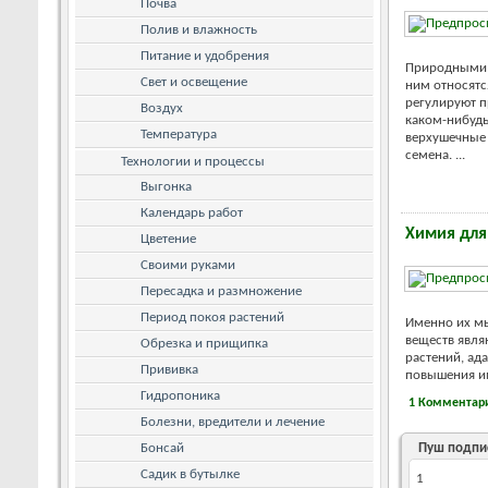
Почва
Полив и влажность
Питание и удобрения
Природными с
Свет и освещение
ним относятс
регулируют п
Воздух
каком-нибудь
Температура
верхушечные 
семена. ...
Технологии и процессы
Выгонка
Календарь работ
Химия для
Цветение
Своими руками
Пересадка и размножение
Период покоя растений
Именно их мы
веществ явля
Обрезка и прищипка
растений, ад
Прививка
повышения им
Гидропоника
1 Комментар
Болезни, вредители и лечение
Бонсай
Пуш подпи
Садик в бутылке
1