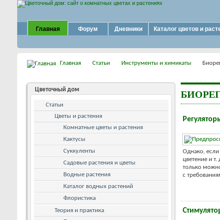
Главная
Форум
Дневники
Каталог цветов и раст
Главная
Статьи
Инструменты и химикаты
Биоре
Цветочный дом
БИОРЕ
Статьи
Цветы и растения
Регуляторы
Комнатные цветы и растения
Кактусы
Суккуленты
Однако, если 
цветение и т.
Садовые растения и цветы
только можно
Водные растения
с требованиям
Каталог водных растений
Флористика
Стимулято
Теория и практика