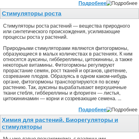
Подробнее
Стимуляторы роста
Стимуляторы роста растений — вещества природного
или синтетического происхождения, усиливающие
процессы роста у растений.
Природными стимуляторами являются фитогормоны,
образующиеся в малых количествах в растениях. К ним
относятся ауксины, гиббереллины, цитокинины, а также
некоторые витамины. Фитогормоны регулируют
прорастание семян, рост тканей и органов, цветение,
созревание плодов. Образуясь в одном каком-нибудь
органе, фитогормоны транспортируются по всему
растению. Так, ауксины вырабатывают верхушечные
ткани стебля, гиббереллины и флориген — листья,
цитокининамин — корни и созревающие семена. ...
Подробнее
Химия для растений. Биорегуляторы и
стимуляторы
Мы уже давно познакомились с различными