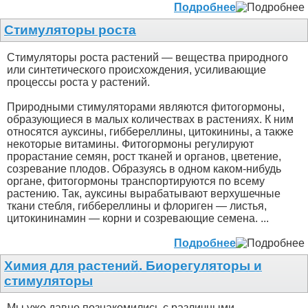
Подробнее
Стимуляторы роста
Стимуляторы роста растений — вещества природного
или синтетического происхождения, усиливающие
процессы роста у растений.
Природными стимуляторами являются фитогормоны,
образующиеся в малых количествах в растениях. К ним
относятся ауксины, гиббереллины, цитокинины, а также
некоторые витамины. Фитогормоны регулируют
прорастание семян, рост тканей и органов, цветение,
созревание плодов. Образуясь в одном каком-нибудь
органе, фитогормоны транспортируются по всему
растению. Так, ауксины вырабатывают верхушечные
ткани стебля, гиббереллины и флориген — листья,
цитокининамин — корни и созревающие семена. ...
Подробнее
Химия для растений. Биорегуляторы и
стимуляторы
Мы уже давно познакомились с различными