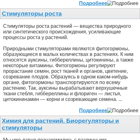
Подробнее
Стимуляторы роста
Стимуляторы роста растений — вещества природного
или синтетического происхождения, усиливающие
процессы роста у растений.
Природными стимуляторами являются фитогормоны,
образующиеся в малых количествах в растениях. К ним
относятся ауксины, гиббереллины, цитокинины, а также
некоторые витамины. Фитогормоны регулируют
прорастание семян, рост тканей и органов, цветение,
созревание плодов. Образуясь в одном каком-нибудь
органе, фитогормоны транспортируются по всему
растению. Так, ауксины вырабатывают верхушечные
ткани стебля, гиббереллины и флориген — листья,
цитокининамин — корни и созревающие семена. ...
Подробнее
Химия для растений. Биорегуляторы и
стимуляторы
Мы уже давно познакомились с различными