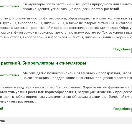
Стимуляторы роста растений — вещества природного или синтет
происхождения, усиливающие процессы роста у растений.
тимуляторами являются фитогормоны, образующиеся в малых количествах в р
я ауксины, гиббереллины, цитокинины, а также некоторые витамины. Фитогор
рорастание семян, рост тканей и органов, цветение, созревание плодов. Образу
 органе, фитогормоны транспортируются по всему растению. Так, ауксины выр
ткани стебля, гиббереллины и флориген — листья, цитокининамин — корни и
Подробнее
 растений. Биорегуляторы и стимуляторы
Мы уже давно познакомились с различными препаратами, напр
на активизацию и поддержание жизненных процессов в растениях
 имеем в виду, произнося слово "фитогормоны". Характерными функциями эт
ются стимуляция роста или корнеобразования, регуляция жизненных процессов
аптация к неблагоприятным условиям внешней среды и защита от болезней пут
мунитета растений. ...
ий
Подробнее
ска