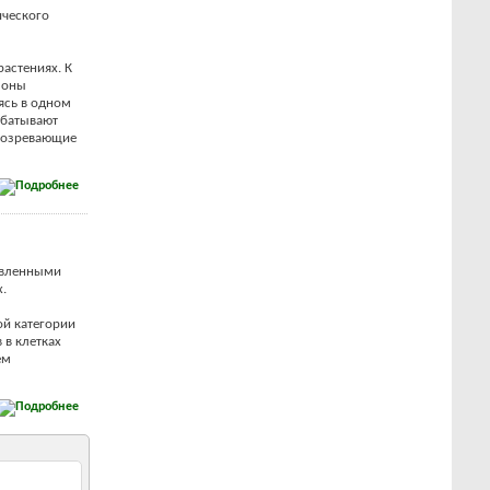
ического
астениях. К
моны
ясь в одном
абатывают
 созревающие
авленными
.
ой категории
 в клетках
ем