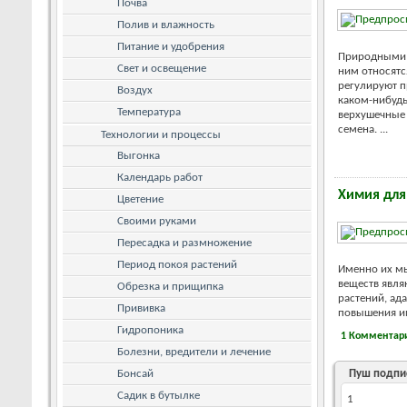
Почва
Полив и влажность
Питание и удобрения
Природными с
Свет и освещение
ним относятс
регулируют п
Воздух
каком-нибудь
Температура
верхушечные 
семена. ...
Технологии и процессы
Выгонка
Календарь работ
Химия для
Цветение
Своими руками
Пересадка и размножение
Период покоя растений
Именно их мы
веществ явля
Обрезка и прищипка
растений, ад
Прививка
повышения им
Гидропоника
1 Комментар
Болезни, вредители и лечение
Бонсай
Пуш подпи
Садик в бутылке
1