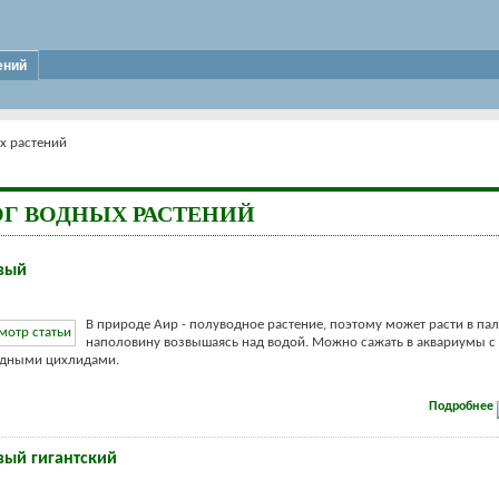
ений
х растений
ОГ ВОДНЫХ РАСТЕНИЙ
вый
В природе Аир - полуводное растение, поэтому может расти в па
наполовину возвышаясь над водой. Можно сажать в аквариумы с
ядными цихлидами.
Подробнее
вый гигантский