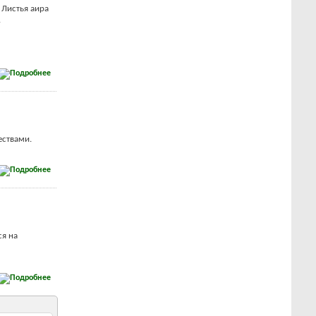
 Листья аира
.
ествами.
ся на