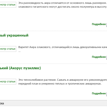
Эта разновидность аира отличается от основного лишь размером.
злакового гигантского могут достигать около полуметра в высоту
Подробнее
овый украшенный
Варитет Аира злакового, отличающийся лишь декоративными кач
...
Подробнее
ький (Акорус пузиллюс)
Это теплолюбивое растение. Сажать в аквариуме его рекомендует
передний план в умеренно теплых и тропических аквариумах.
Подробнее
ска