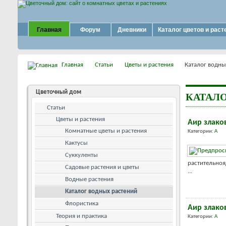
Главная
Форум
Дневники
Каталог цветов и раст
Главная
Статьи
Цветы и растения
Каталог водны
Цветочный дом
КАТАЛ
Статьи
Цветы и растения
Аир злако
Комнатные цветы и растения
Категории:
А
Кактусы
Суккуленты
растительно
Садовые растения и цветы
...
Водные растения
Каталог водных растений
Флористика
Аир злако
Теория и практика
Категории:
А