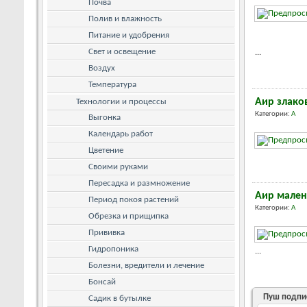
Почва
Полив и влажность
Питание и удобрения
Свет и освещение
...
Воздух
Температура
Аир злак
Технологии и процессы
Категории:
А
Выгонка
Календарь работ
Цветение
Своими руками
Пересадка и размножение
Аир мален
Период покоя растений
Категории:
А
Обрезка и прищипка
Прививка
Гидропоника
...
Болезни, вредители и лечение
Бонсай
Пуш подпи
Садик в бутылке