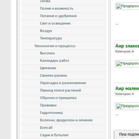
Почва
Полив и влажность
Питание и удобрения
Свет и освещение
...
Воздух
Температура
Аир злак
Технологии и процессы
Категории:
А
Выгонка
Календарь работ
Цветение
Своими руками
Пересадка и размножение
Аир мален
Период покоя растений
Категории:
А
Обрезка и прищипка
Прививка
Гидропоника
...
Болезни, вредители и лечение
Бонсай
Пуш подпи
Садик в бутылке