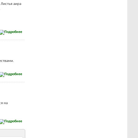
 Листья аира
.
ествами.
ся на