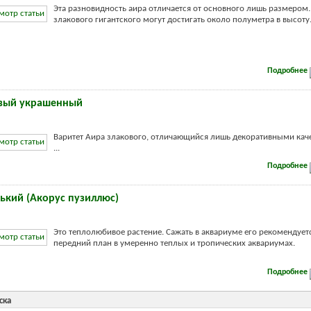
Эта разновидность аира отличается от основного лишь размером.
злакового гигантского могут достигать около полуметра в высоту
Подробнее
овый украшенный
Варитет Аира злакового, отличающийся лишь декоративными кач
...
Подробнее
ький (Акорус пузиллюс)
Это теплолюбивое растение. Сажать в аквариуме его рекомендует
передний план в умеренно теплых и тропических аквариумах.
Подробнее
ска