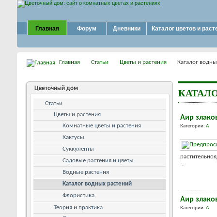
Главная
Форум
Дневники
Каталог цветов и раст
Главная
Статьи
Цветы и растения
Каталог водны
Цветочный дом
КАТАЛ
Статьи
Цветы и растения
Аир злако
Комнатные цветы и растения
Категории:
А
Кактусы
Суккуленты
растительно
Садовые растения и цветы
...
Водные растения
Каталог водных растений
Флористика
Аир злако
Теория и практика
Категории:
А