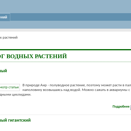
ений
х растений
ОГ ВОДНЫХ РАСТЕНИЙ
вый
В природе Аир - полуводное растение, поэтому может расти в па
наполовину возвышаясь над водой. Можно сажать в аквариумы с
ядными цихлидами.
Подробнее
вый гигантский