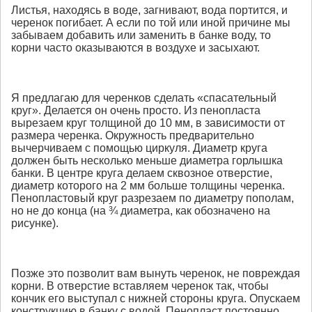
Листья, находясь в воде, загнивают, вода портится, и
черенок погибает. А если по той или иной причине мы
забываем добавить или заменить в банке воду, то
корни часто оказываются в воздухе и засыхают.
Я предлагаю для черенков сделать «спасательный
круг». Делается он очень просто. Из пенопласта
вырезаем круг толщиной до 10 мм, в зависимости от
размера черенка. Окружность предварительно
вычерчиваем с помощью циркуля. Диаметр круга
должен быть несколько меньше диаметра горлышка
банки. В центре круга делаем сквозное отверстие,
диаметр которого на 2 мм больше толщины черенка.
Пенопластовый круг разрезаем по диаметру пополам,
но не до конца (на ¾ диаметра, как обозначено на
рисунке).
Позже это позволит вам вынуть черенок, не повреждая
корни. В отверстие вставляем черенок так, чтобы
кончик его выступал с нижней стороны круга. Опускаем
конструкцию в банку с водой. Пенопласт постоянно